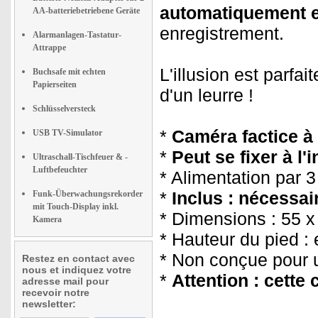
automatiquement e
AA-batteriebetriebene Geräte
enregistrement.
Alarmanlagen-Tastatur-
Attrappe
L'illusion est parfa
Buchsafe mit echten
Papierseiten
d'un leurre !
Schlüsselversteck
*
Caméra factice à
USB TV-Simulator
*
Peut se fixer à l'i
Ultraschall-Tischfeuer & -
Luftbefeuchter
* Alimentation par 3
*
Inclus : nécessai
Funk-Überwachungsrekorder
mit Touch-Display inkl.
* Dimensions : 55 
Kamera
* Hauteur du pied :
* Non conçue pour un
Restez en contact avec
nous et indiquez votre
*
Attention : cette
adresse mail pour
recevoir notre
newsletter: