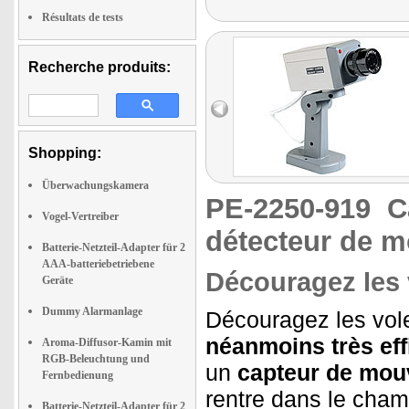
Résultats de tests
Recherche produits:
Shopping:
Überwachungskamera
PE-2250-919
C
Vogel-Vertreiber
détecteur de 
Batterie-Netzteil-Adapter für 2
AAA-batteriebetriebene
Découragez les v
Geräte
Dummy Alarmanlage
Découragez les vol
néanmoins très eff
Aroma-Diffusor-Kamin mit
RGB-Beleuchtung und
un
capteur de mo
Fernbedienung
rentre dans le cha
Batterie-Netzteil-Adapter für 2