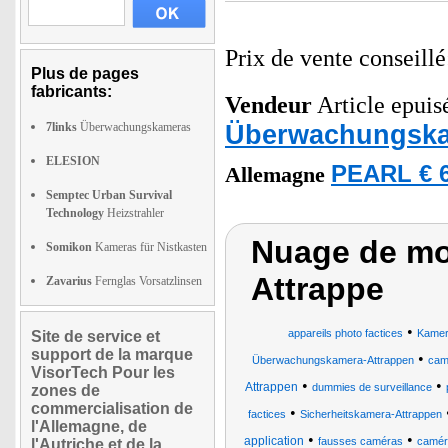
Prix de vente conseill
Plus de pages
fabricants:
Vendeur
Article epuisé
Überwachungska
7links
Überwachungskameras
ELESION
PEARL € 6
Allemagne
Semptec Urban Survival
Technology
Heizstrahler
Nuage de mo
Somikon
Kameras für Nistkasten
Attrappe
Zavarius
Fernglas Vorsatzlinsen
•
appareils photo factices
Kame
Site de service et
support de la marque
•
Überwachungskamera-Attrappen
cam
VisorTech Pour les
•
•
Attrappen
dummies de surveillance
zones de
commercialisation de
•
factices
Sicherheitskamera-Attrappen
l'Allemagne, de
•
•
application
fausses caméras
caméra
l'Autriche et de la