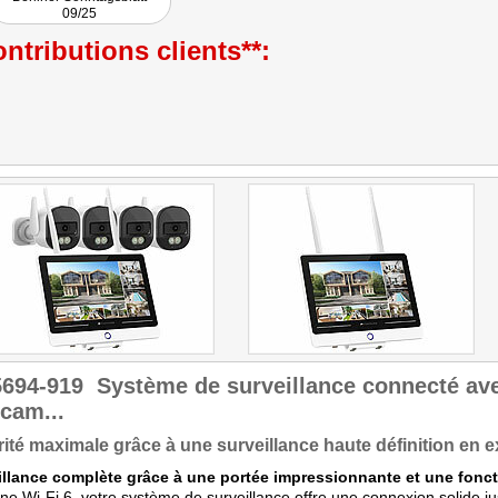
kleinste Gartentiere. Das
09/25
Ergebnis, kann mit sehr gut
bezeichnet werden, denn
ntributions clients**:
hier stimmen die vom
Hersteller angegeben
Leistungen und auch den
Kaufpreis von 343,99 Euro
kann man als günstig
bezeichnen."
5694-919
Système de surveillance connecté av
 cam...
ité maximale grâce à une surveillance haute définition en e
illance complète grâce à une portée impressionnante et une fonct
e Wi-Fi 6, votre système de surveillance offre une connexion solide j