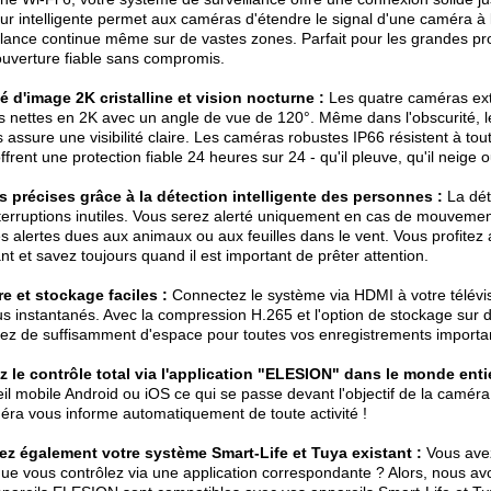
ur intelligente permet aux caméras d'étendre le signal d'une caméra à l
llance continue même sur de vastes zones. Parfait pour les grandes pro
uverture fiable sans compromis.
é d'image 2K cristalline et vision nocturne :
Les quatre caméras ext
 nettes en 2K avec un angle de vue de 120°. Même dans l'obscurité, l
 assure une visibilité claire. Les caméras robustes IP66 résistent à to
ffrent une protection fiable 24 heures sur 24 - qu'il pleuve, qu'il neige o
s précises grâce à la détection intelligente des personnes :
La dét
terruptions inutiles. Vous serez alerté uniquement en cas de mouveme
s alertes dues aux animaux ou aux feuilles dans le vent. Vous profitez 
nt et savez toujours quand il est important de prêter attention.
e et stockage faciles :
Connectez le système via HDMI à votre télévi
s instantanés. Avec la compression H.265 et l'option de stockage sur 
ez de suffisamment d'espace pour toutes vos enregistrements importa
 le contrôle total via l'application "ELESION" dans le monde entie
il mobile Android ou iOS ce qui se passe devant l'objectif de la camér
éra vous informe automatiquement de toute activité !
ez également votre système Smart-Life et Tuya existant :
Vous avez
ue vous contrôlez via une application correspondante ? Alors, nous a