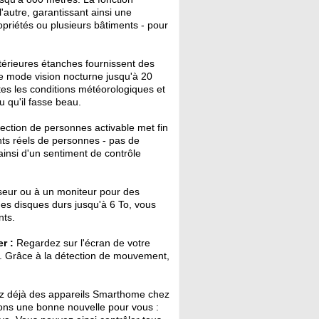
'autre, garantissant ainsi une
priétés ou plusieurs bâtiments - pour
érieures étanches fournissent des
e mode vision nocturne jusqu'à 20
utes les conditions météorologiques et
u qu'il fasse beau.
ection de personnes activable met fin
nts réels de personnes - pas de
ainsi d'un sentiment de contrôle
seur ou à un moniteur pour des
des disques durs jusqu'à 6 To, vous
nts.
r :
Regardez sur l'écran de votre
a. Grâce à la détection de mouvement,
 déjà des appareils Smarthome chez
vons une bonne nouvelle pour vous :