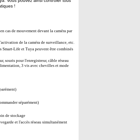
a. Vous pouvez ainsi contrôler tous
tiques !
 en cas de mouvement devant la caméra par
'activation de la caméra de surveillance, etc.
s Smart-Life et Tuya peuvent être combinés
, souris pour l'enregistreur, câble réseau
alimentation, 3 vis avec chevilles et mode
éparément)
à commander séparément)
oin de stockage
auvegarde et l'accès réseau simultanément