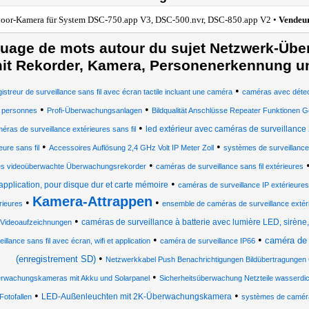
oor-Kamera für System DSC-750.app V3, DSC-500.nvr, DSC-850.app V2 •
Vendeu
uage de mots autour du sujet Netzwerk-Ü
it Rekorder, Kamera, Personenerkennung u
•
istreur de surveillance sans fil avec écran tactile incluant une caméra
caméras avec détec
•
•
 personnes
Profi-Überwachungsanlagen
Bildqualität Anschlüsse Repeater Funktionen 
•
led extérieur avec caméras de surveillance 2
éras de surveillance extérieures sans fil
•
•
eure sans fil
Accessoires Auflösung 2,4 GHz Volt IP Meter Zoll
systèmes de surveillance
•
es videoüberwachte Überwachungsrekorder
caméras de surveillance sans fil extérieures
•
application, pour disque dur et carte mémoire
caméras de surveillance IP extérieures
Kamera-Attrappen
•
•
rieures
ensemble de caméras de surveillance extér
•
caméras de surveillance à batterie avec lumière LED, sirène
Videoaufzeichnungen
•
•
caméra de 
eillance sans fil avec écran, wifi et application
caméra de surveillance IP66
•
(enregistrement SD)
Netzwerkkabel Push Benachrichtigungen Bildübertragungen
•
rwachungskameras mit Akku und Solarpanel
Sicherheitsüberwachung Netzteile wasserdic
•
•
LED-Außenleuchten mit 2K-Überwachungskamera
Fotofallen
systèmes de camér