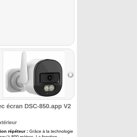
ec écran DSC-850.app V2
xtérieur
ion répéteur :
Grâce à la technologie
usqu'à 800 mètres. La fonction