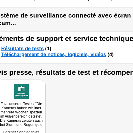
stème de surveillance connecté avec écran
cam...
éments de support et service technique
Résultats de tests
(1)
Téléchargement de notices, logiciels, vidéos
(4)
is presse, résultats de test et récompe
Fazit unseres Testes: "Die
Kameras haben wir über
mehrere Wochen speziell
im Außenbereich getestet.
Die Kameras zeigten auch
bei Sturm und Regen gute
Bilder und erkennen sogar
Berliner Sonntagsblatt