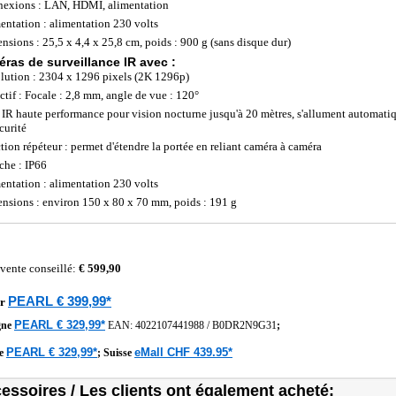
exions : LAN, HDMI, alimentation
entation : alimentation 230 volts
nsions : 25,5 x 4,4 x 25,8 cm, poids : 900 g (sans disque dur)
éras de surveillance IR avec :
lution : 2304 x 1296 pixels (2K 1296p)
ctif : Focale : 2,8 mm, angle de vue : 120°
IR haute performance pour vision nocturne jusqu'à 20 mètres, s'allument automatiq
curité
tion répéteur : permet d'étendre la portée en reliant caméra à caméra
che : IP66
entation : alimentation 230 volts
nsions : environ 150 x 80 x 70 mm, poids : 191 g
 vente conseillé:
€ 599,90
PEARL € 399,99*
r
PEARL € 329,99*
gne
EAN:
4022107441988
/
B0DR2N9G31
;
PEARL € 329,99*
eMall CHF 439.95*
he
;
Suisse
essoires / Les clients ont également acheté: