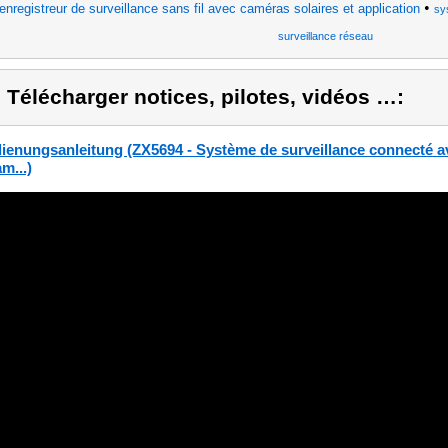
•
enregistreur de surveillance sans fil avec caméras solaires et application
sy
surveillance réseau
) Télécharger notices, pilotes, vidéos …:
ienungsanleitung (ZX5694 - Système de surveillance connecté a
m...)