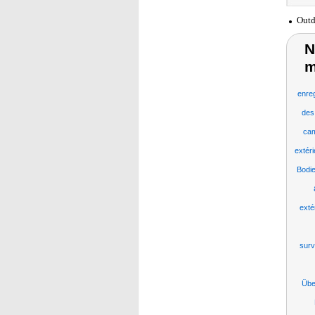
Outd
N
m
enreg
des
cam
extéri
Bodi
exté
surv
Übe