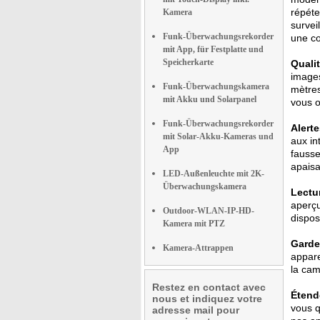
répéte
Kamera
survei
Funk-Überwachungsrekorder
une co
mit App, für Festplatte und
Speicherkarte
Qualit
images
Funk-Überwachungskamera
mètres
mit Akku und Solarpanel
vous o
Funk-Überwachungsrekorder
Alerte
mit Solar-Akku-Kameras und
aux in
App
fausse
apaisa
LED-Außenleuchte mit 2K-
Überwachungskamera
Lectur
aperçu
Outdoor-WLAN-IP-HD-
dispos
Kamera mit PTZ
Gardez
Kamera-Attrappen
appare
la cam
Restez en contact avec
Étend
nous et indiquez votre
vous q
adresse mail pour