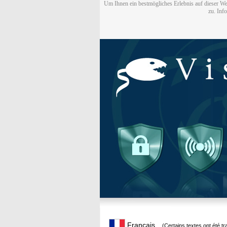
Um Ihnen ein bestmögliches Erlebnis auf dieser We
zu. Inf
Français
(Certains textes ont été t