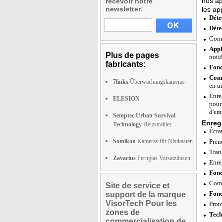
nos ap
recevoir notre
newsletter:
les ap
Déte
Déte
Comp
Appl
Plus de pages
notif
fabricants:
Fonc
Comp
7links
Überwachungskameras
en u
Enre
ELESION
pour
d'em
Semptec Urban Survival
Enreg
Technology
Heizstrahler
Écra
Somikon
Kameras für Nistkasten
Pren
Tran
Zavarius
Fernglas Vorsatzlinsen
Enre
Fonc
Comp
Site de service et
Fonc
support de la marque
VisorTech Pour les
Prot
zones de
Tech
commercialisation de