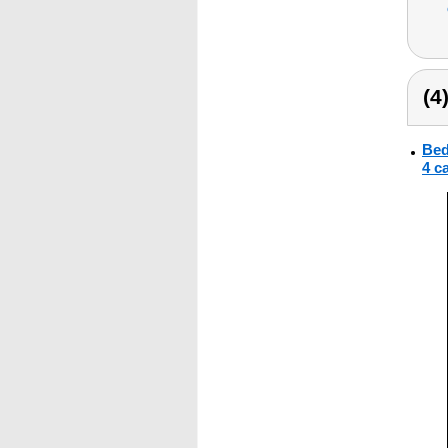
(4
Bed
4 ca