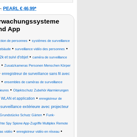
PEARL € 46,99*
r
:
berwachungssysteme
nd App
•
tion de personnes
systèmes de surveillance
•
•
Gebäude
surveillance vidéo des personnes
•
k et suivi d'objet
caméra de surveillance
•
Zusatzkameras Personen Menschen Körper
•
enregistreur de surveillance sans fil avec
•
ensembles de caméras de surveillance
•
ieures
Objektschutz Zubehör Alarmierungen
•
, WLAN et application
enregistreur de
surveillance extérieure avec projecteur
•
 Grundstücke Schutz Gärten
Funk-
hte Spy Spione App-Zugriffe Multiplex Remote
•
•
as vidéo
enregistreur vidéo en réseau