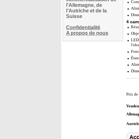
Conn
l'Allemagne, de
Alim
l'Autriche et de la
Dime
Suisse
4 cam
Réso
Confidentialité
A propos de nous
Obje
LED 
l'obs
Fonc
Étan
Alim
Dime
Prix de
Vendeu
Allema
Autric
Acc