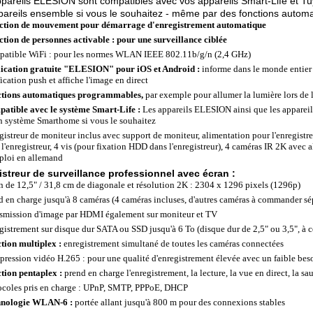
pareils ELESION sont compatibles avec vos appareils Smart-Life et Tuy
pareils ensemble si vous le souhaitez - même par des fonctions automa
ction de mouvement pour démarrage d'enregistrement automatique
ction de personnes activable : pour une surveillance ciblée
atible WiFi : pour les normes WLAN IEEE 802.11b/g/n (2,4 GHz)
ication gratuite "ELESION" pour iOS et Android :
informe dans le monde entier
ication push et affiche l'image en direct
tions automatiques programmables,
par exemple pour allumer la lumière lors de l
atible avec le système Smart-Life :
Les appareils ELESION ainsi que les appareil
n système Smarthome si vous le souhaitez
gistreur de moniteur inclus avec support de moniteur, alimentation pour l'enregistreur
 l'enregistreur, 4 vis (pour fixation HDD dans l'enregistreur), 4 caméras IR 2K avec 
ploi en allemand
istreur de surveillance professionnel avec écran :
n de 12,5" / 31,8 cm de diagonale et résolution 2K : 2304 x 1296 pixels (1296p)
d en charge jusqu'à 8 caméras (4 caméras incluses, d'autres caméras à commander s
smission d'image par HDMI également sur moniteur et TV
gistrement sur disque dur SATA ou SSD jusqu'à 6 To (disque dur de 2,5" ou 3,5", 
tion multiplex :
enregistrement simultané de toutes les caméras connectées
ression vidéo H.265 : pour une qualité d'enregistrement élevée avec un faible bes
tion pentaplex :
prend en charge l'enregistrement, la lecture, la vue en direct, la s
ocoles pris en charge : UPnP, SMTP, PPPoE, DHCP
nologie WLAN-6 :
portée allant jusqu'à 800 m pour des connexions stables