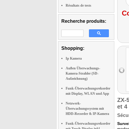
Résultats de tests
Co
Recherche produits:
Shopping:
Ip Kamera
Außen Überwachungs-
Kamera-Strahler (SD-
Aufzeichnung)
Funk-Überwachungsrekorder
mit Display, WLAN und App
ZX-
Netzwerk-
et 4
Überwachungssystem mit
HDD-Recorder & IP-Kamera
Sécur
Surve
Funk-Überwachungsrekorder
modern
mit Touch-Display inkl.