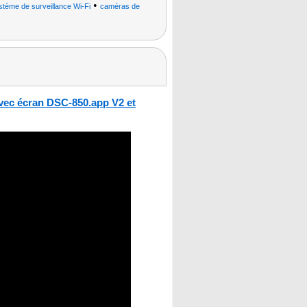
•
stème de surveillance Wi-Fi
caméras de
vec écran DSC-850.app V2 et