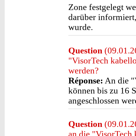
Zone festgelegt w
darüber informiert
wurde.
Question
(09.01.2
"VisorTech kabell
werden?
Réponse:
An die "
können bis zu 16 
angeschlossen wer
Question
(09.01.2
an die "VisorTech