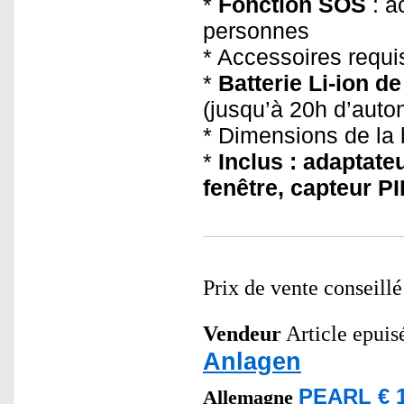
*
Fonction SOS
: a
personnes
* Accessoires requi
*
Batterie Li-ion d
(jusqu’à 20h d’auto
* Dimensions de la 
*
Inclus : adaptate
fenêtre, capteur P
Prix de vente conseill
Vendeur
Article epuis
Anlagen
PEARL € 1
Allemagne