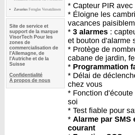
* Capteur PIR avec
Zavarius
Fernglas Vorsatzlinsen
* Éloigne les cambri
vacances paisiblem
Site de service et
*
3 alarmes
: capte
support de la marque
VisorTech Pour les
et bouton d'alarme 
zones de
* Protège de nombre
commercialisation de
l'Allemagne, de
cabane de jardin, fe
l'Autriche et de la
Suisse
*
Programmation f
* Délai de déclench
Confidentialité
A propos de nous
chez vous
* Fonction d'écoute 
soi
* Test fiable pour s
*
Alarme par SMS e
courant