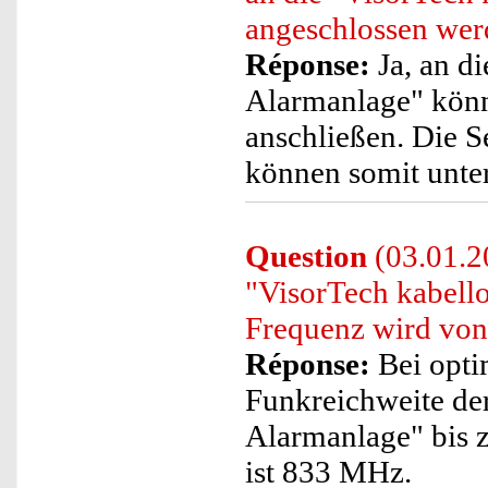
angeschlossen wer
Réponse:
Ja, an d
Alarmanlage" könn
anschließen. Die S
können somit unte
Question
(03.01.2
"VisorTech kabel
Frequenz wird von
Réponse:
Bei opti
Funkreichweite de
Alarmanlage" bis 
ist 833 MHz.