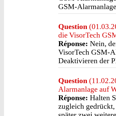
GSM-Alarmanlage e
Question
(01.03.2
die VisorTech GSM
Réponse:
Nein, de
VisorTech GSM-Al
Deaktivieren der 
Question
(11.02.2
Alarmanlage auf W
Réponse:
Halten S
zugleich gedrückt,
später zwei weitere