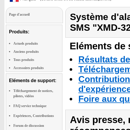
Système d'al
Page d'accueil
SMS "XMD-32
Produits:
Eléments de s
Actuels produits
Anciens produits
Résultats de
Tous produits
Téléchargeme
Accessoires produits
Contribution
Eléments de support:
d'expérienc
Téléchargement de notices,
pilotes, vidéos
Foire aux q
FAQ service technique
Expériences, Contributions
Avis presse, 
Forum de discussion