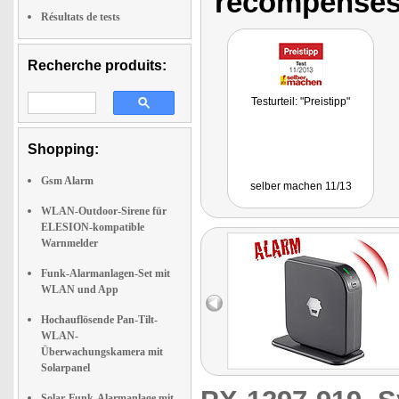
récompenses
Résultats de tests
Recherche produits:
Testurteil: "Preistipp"
Shopping:
Gsm Alarm
selber machen 11/13
WLAN-Outdoor-Sirene für
ELESION-kompatible
Warnmelder
Funk-Alarmanlagen-Set mit
WLAN und App
Hochauflösende Pan-Tilt-
WLAN-
Überwachungskamera mit
Solarpanel
Solar-Funk-Alarmanlage mit