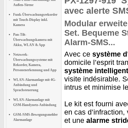
PX-1297-919
S
Außen-Sirene
avec alerte S
Funk-Überwachungsrekorder
mit Touch-Display inkl.
Modular
erweite
Kamera
Set.
Bequeme Ste
Pan-Tilt-
Überwachungskamera mit
Alarm-SMS...
Akku, WLAN & App
Avec ce
système d
Netzwerk-
Überwachungssysteme mit
domicile l’esprit tr
Rekorder, Kamera,
système intelligen
Personenerkennung und App
visite indésirable. 
WLAN-Alarmanlage mit 4G-
Anbindung und
intrus et minimise l
Sprachsteuerung
WLAN-Alarmanlage mit
Le kit est fourni av
GSM-Handynetz-Anbindung
en cas d’infraction
GSM-/SMS-Bewegungsmelder
et une
alarme strid
Alarmanlage