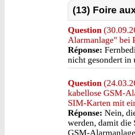
(13) Foire au
Question
(30.09.2
Alarmanlage" bei 
Réponse:
Fernbedi
nicht gesondert in
Question
(24.03.20
kabellose GSM-Ala
SIM-Karten mit ein
Réponse:
Nein, di
werden, damit die 
GSM-Alarmanlage 