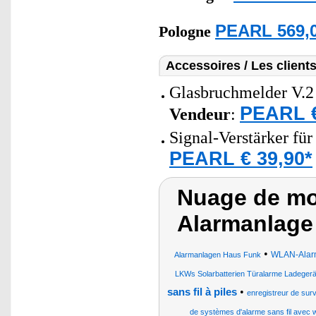
PEARL 569,0
Pologne
Accessoires / Les client
Glasbruchmelder V.2
PEARL €
Vendeur
:
Signal-Verstärker fü
PEARL € 39,90*
Nuage de mo
Alarmanlage
•
WLAN-Alarm
Alarmanlagen Haus Funk
LKWs Solarbatterien Türalarme Ladege
•
sans fil à piles
enregistreur de surv
de systèmes d'alarme sans fil avec wif