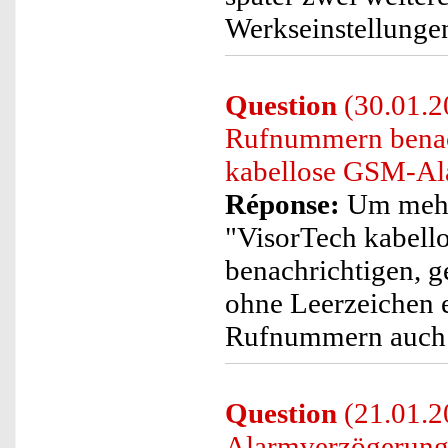
Werkseinstellungen
Question
(30.01.20
Rufnummern benach
kabellose GSM-Ala
Réponse:
Um mehr
"VisorTech kabel
benachrichtigen, g
ohne Leerzeichen e
Rufnummern auch 
Question
(21.01.20
Alarmverzögerungs