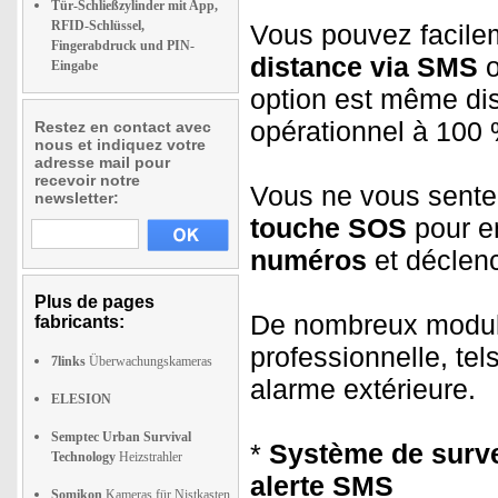
Tür-Schließzylinder mit App,
RFID-Schlüssel,
Vous pouvez facil
Fingerabdruck und PIN-
distance via SMS
o
Eingabe
option est même disp
opérationnel à 100 
Restez en contact avec
nous et indiquez votre
adresse mail pour
recevoir notre
Vous ne vous sente
newsletter:
touche SOS
pour 
numéros
et déclenc
Plus de pages
De nombreux module
fabricants:
professionnelle, te
7links
Überwachungskameras
alarme extérieure.
ELESION
Semptec Urban Survival
*
Système de surve
Technology
Heizstrahler
alerte SMS
Somikon
Kameras für Nistkasten