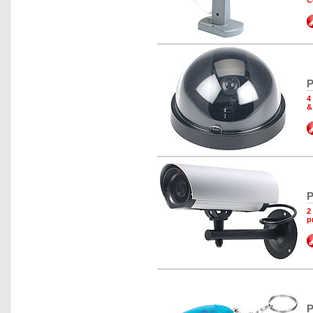
C
P
4
&
P
2
p
P