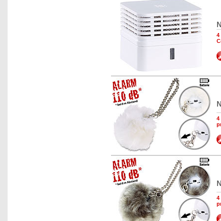
N
4
C
N
4
p
N
4
p