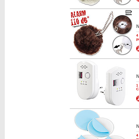
N
4
p
N
1
C
N
4