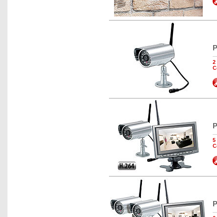
P
2
C
P
5
C
P