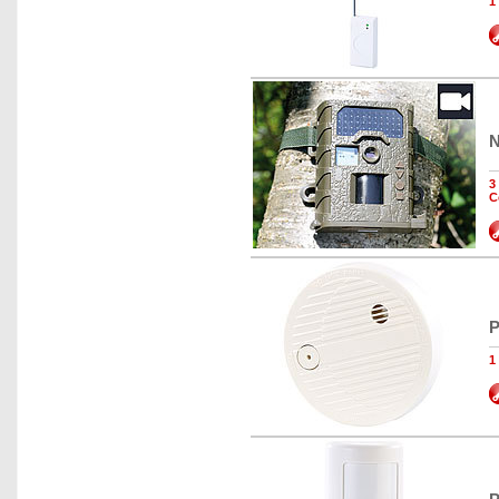
1
N
3
C
P
1