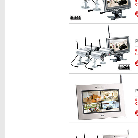
6
C
P
6
C
P
5
C