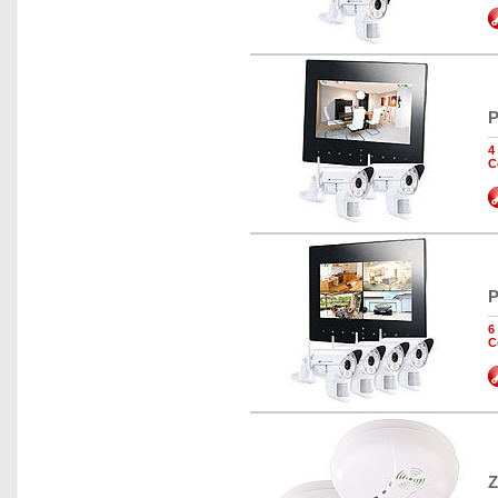
P
4
C
P
6
C
Z