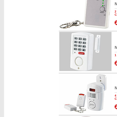
N
2
C
N
1
N
4
C