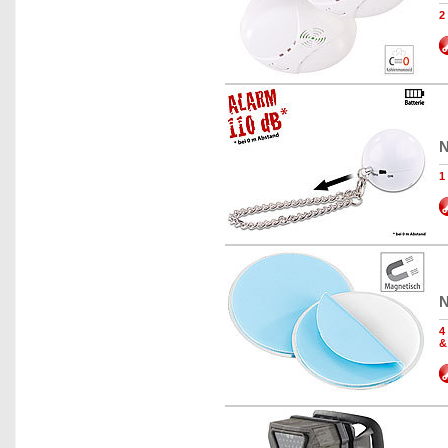
2
N
1
N
4
&