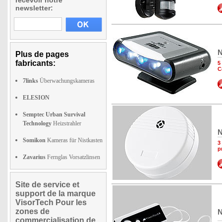
recevoir notre
newsletter:
N
Plus de pages
fabricants:
5
C
7links
Überwachungskameras
ELESION
Semptec Urban Survival
Technology
Heizstrahler
N
Somikon
Kameras für Nistkasten
3
p
Zavarius
Fernglas Vorsatzlinsen
Site de service et
support de la marque
VisorTech Pour les
zones de
N
commercialisation de