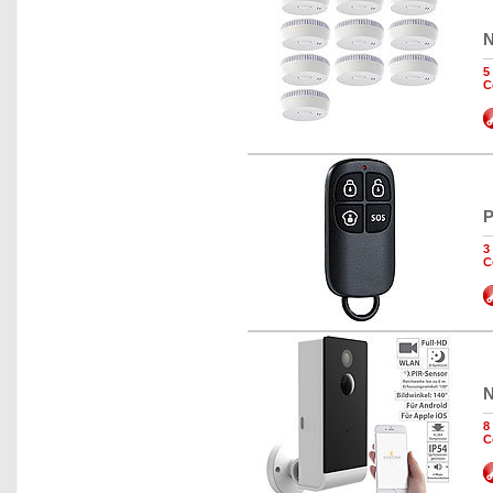
N
5
C
P
3
C
N
8
C