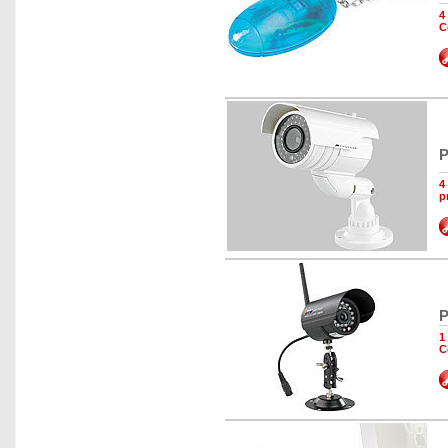
4
C
P
4
p
P
1
C