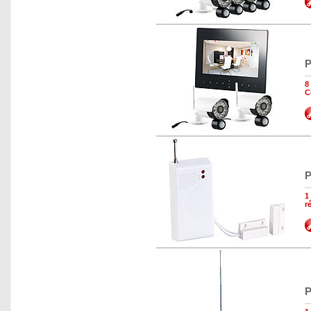
P
8
C
P
1
r
P