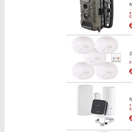
N
2
C
Z
2
N
7
C