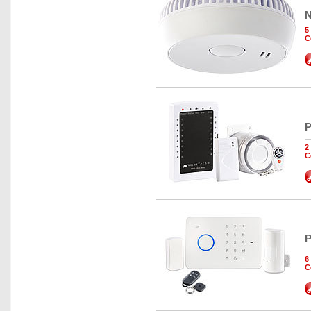
N
5
C
P
2
C
P
6
C