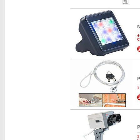
N
4
C
P
1
P
1