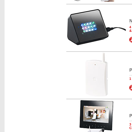
N
4
&
P
1
P
3
C