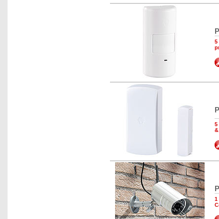
P
5
p
P
5
&
P
1
C