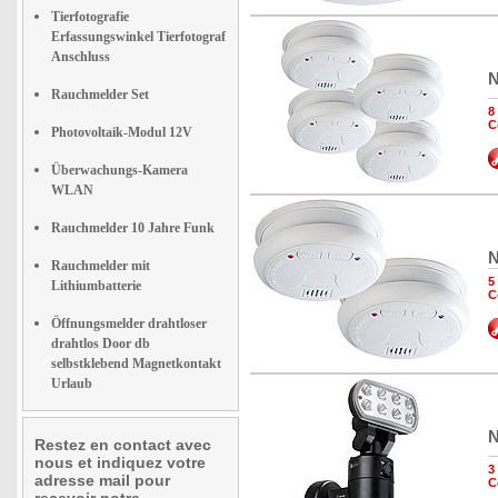
Tierfotografie
Erfassungswinkel Tierfotograf
Anschluss
N
Rauchmelder Set
8
C
Photovoltaik-Modul 12V
Überwachungs-Kamera
WLAN
Rauchmelder 10 Jahre Funk
N
Rauchmelder mit
5
Lithiumbatterie
C
Öffnungsmelder drahtloser
drahtlos Door db
selbstklebend Magnetkontakt
Urlaub
N
Restez en contact avec
nous et indiquez votre
3
adresse mail pour
C