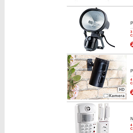
P
3
C
P
4
C
N
4
C