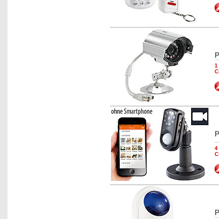
P
1
C
P
4
C
P