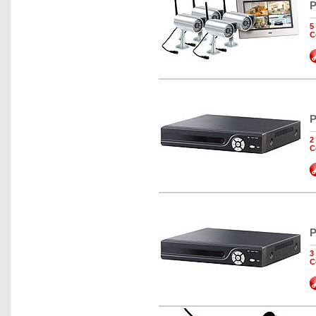
P
5
C
P
2
C
P
3
C