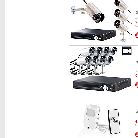
P
5
C
P
7
C
P
4
C