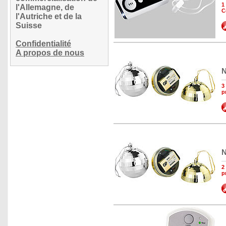
1
l'Allemagne, de
C
l'Autriche et de la
Suisse
Confidentialité
A propos de nous
N
3
p
N
2
p