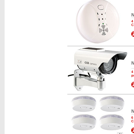
N
4
C
N
4
p
N
6
C