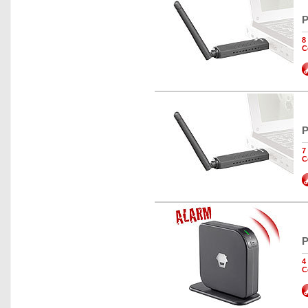
P
8
C
P
7
C
P
4
C