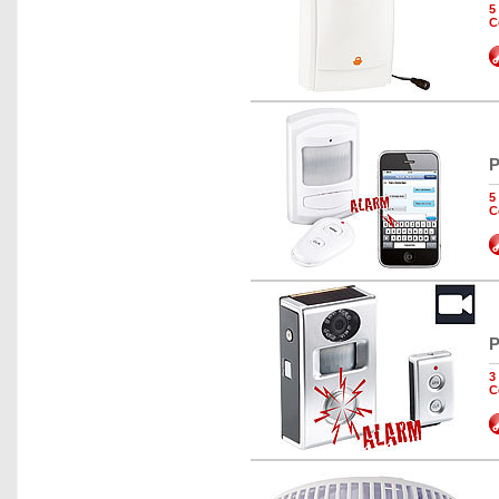
5
C
P
5
C
P
3
C