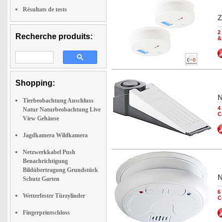
Résultats de tests
Z
2
Recherche produits:
&
Shopping:
N
Tierbeobachtung Anschluss
4
Natur Naturbeobachtung Live
C
View Gehäuse
Jagdkamera Wildkamera
Netzwerkkabel Push
Benachrichtigung
Bildübertragung Grundstück
N
Schutz Garten
6
Wetterfester Türzylinder
C
Fingerprintschloss