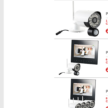
P
1
C
P
6
C
P
8
C