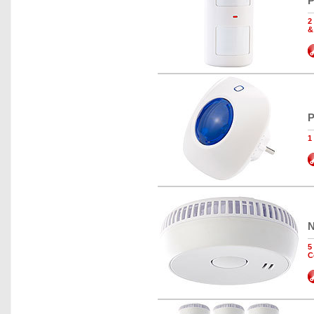
P
2
&
P
1
N
5
C