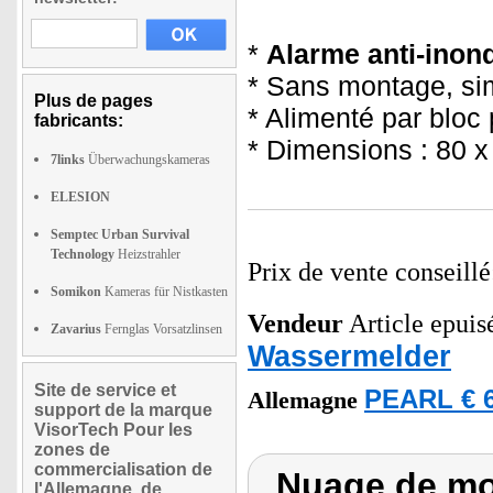
*
Alarme anti-inon
* Sans montage, si
Plus de pages
* Alimenté par bloc 
fabricants:
* Dimensions : 80 
7links
Überwachungskameras
ELESION
Semptec Urban Survival
Technology
Heizstrahler
Prix de vente conseill
Somikon
Kameras für Nistkasten
Vendeur
Article epuisé
Zavarius
Fernglas Vorsatzlinsen
Wassermelder
Site de service et
PEARL € 6
Allemagne
support de la marque
VisorTech Pour les
zones de
commercialisation de
Nuage de mot
l'Allemagne, de