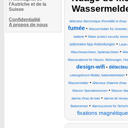
l'Autriche et de la
Wassermeld
Suisse
Confidentialité
détecteur électronique d'humidité et d'eau
A propos de nous
fumée
•
Wassermelder für Unwetter
•
batterie
Water protect security sens
•
optionalen App-Anbindungen
Laute
•
Waschmaschinen, Spülmaschinen
Was
Wasseralarme für Häuser, Wohnungen, Hom
design-wifi
•
détecteu
Leitungsbruch-Melder, batteriebetrieben
•
Wassermelder
détecteur d'alarme d'eau
•
Wasser-Spezialsensoren
Wasser-Ala
•
alarme d'eau de bain
alarme de niveau
•
Badezimmer
Alarmsysteme für Sicher
fixations magnétiqu