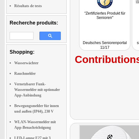
Résultats de tests
"Zertifiziertes Produkt für
Senioren"
Recherche produits:
Deutsches Seniorenportal
s
11/17
Shopping:
Contributions
Wasserwächter
Rauchmelder
Vernetzbarer Funk-
Wassermelder mit optionaler
App-Anbindung
Bewegungsmelder für innen
und außen (IP44), 230 V
WLAN-Wassermelder mit
App-Benachrichtigung
LED-Lampe E27 mit 3