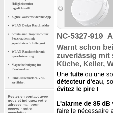
Helligkeitsstufen
tageslichtweiß
ZigBee-Wassermelder mit App
WLAN-Design-Rauchmelder
NC-5327-919
A
Schutz- und Tragetasche für
Powerstations mit
gepolstertem Schultergurt
Warnt schon
be
WLAN-Rauchmelder mit
zuverlässig mit
Sprachsteuerung
Küche, Keller, 
Magnetbefestigung für
Rauchmelder
Une
fuite
ou une s
Funk-Rauchmelder, VdS-
détecteur d'eau
, s
zertifiziert
évitez le pire
!
Restez en contact avec
nous et indiquez votre
L
'alarme de 85 dB
adresse mail pour
recevoir notre
faire le nécessaire a
newsletter: