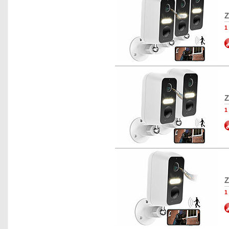
Z
1
Z
1
Z
1