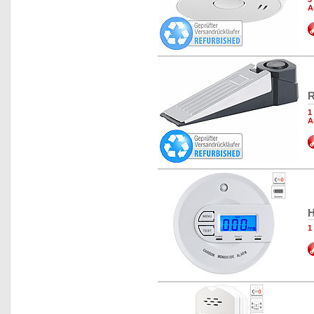
A
R
1
A
H
1