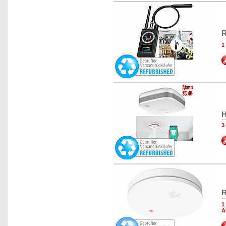
R
1
H
3
R
1
A