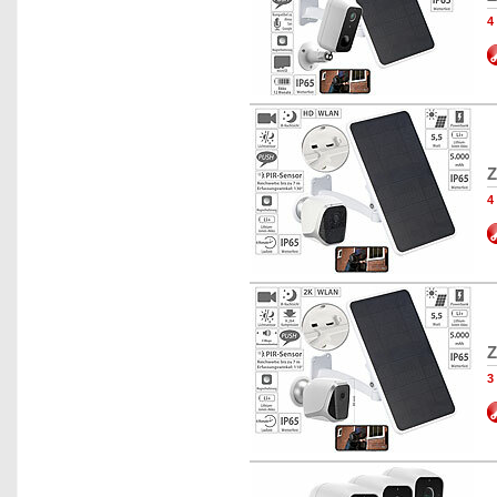
4
Z
4
Z
3