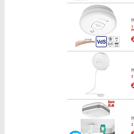
H
1
P
H
2
H
2