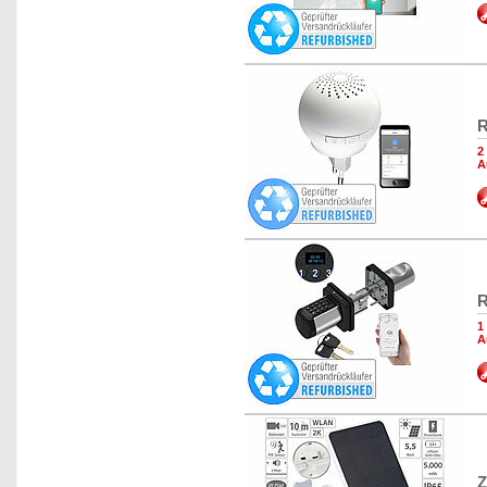
R
2
A
R
1
A
Z