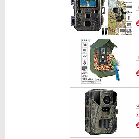
H
1
H
1
G
1
A