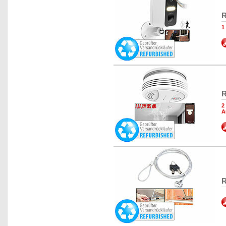
R
1
R
2
A
R