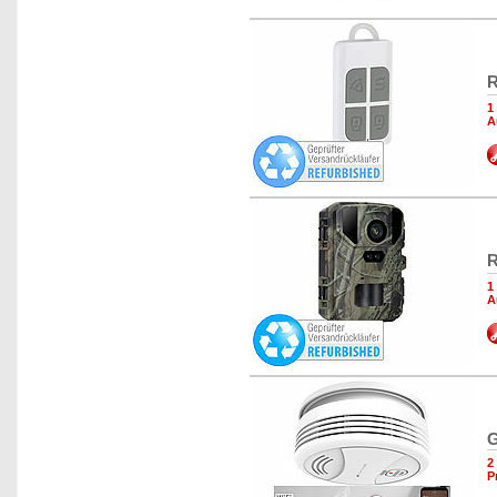
R
1
A
R
1
A
G
2
P