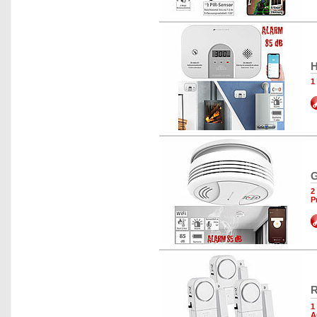
H
1
G
2
P
R
1
A