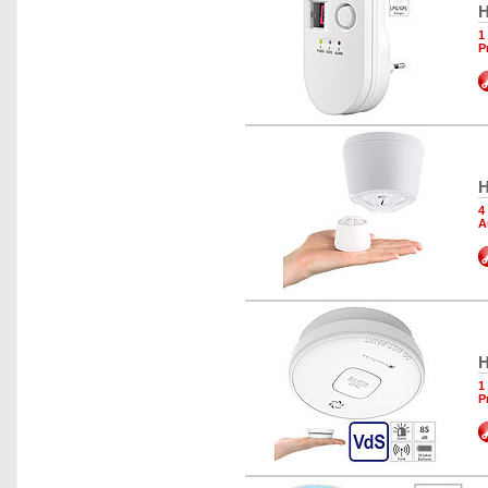
H
1
P
H
4
A
H
1
P