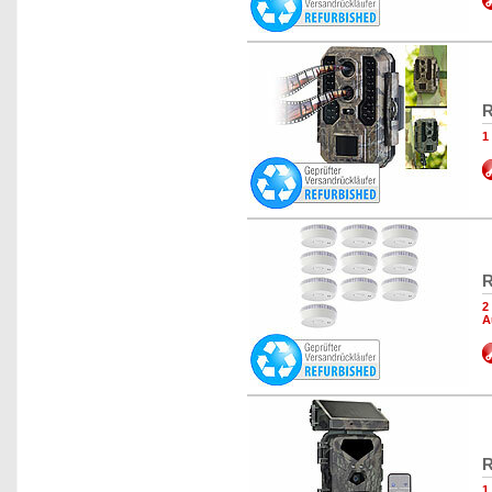
R
1
R
2
A
R
1