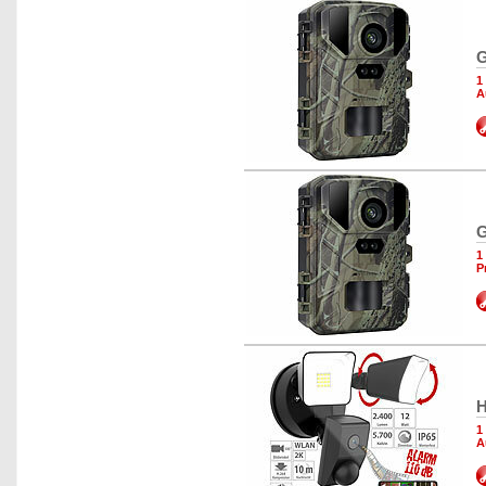
G
1
A
G
1
P
H
1
A