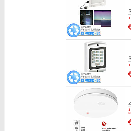
R
1
R
1
Z
1
P