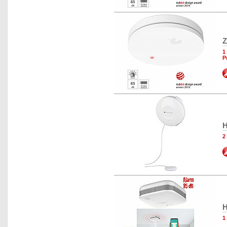
Z
1
P
H
2
H
1