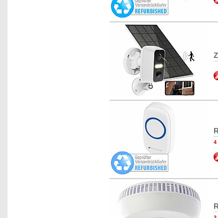
Z
R
4
R
3