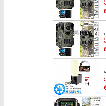
1
A
G
1
A
R
2
A