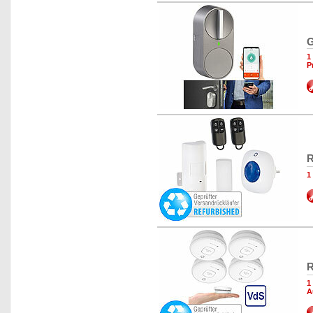
G
1
P
R
1
R
1
A