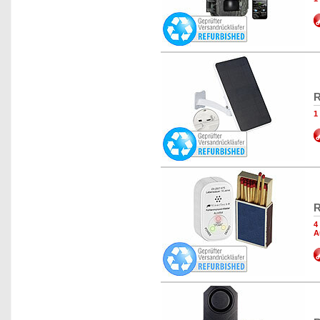
R
1
R
4
A