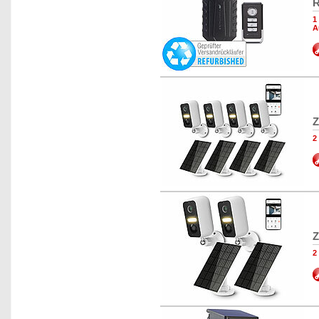
R
1
A
Z
2
Z
2