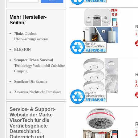
Mehr Hersteller-
Seiten:
R
7links
Outdoor
1
Überwachungskameras
ELESION
Semptec Urban Survival
Technology
Wohnmobil Zubehöre
Camping
R
Somikon
Dia-Scanner
1
A
Zavarius
Nachtsicht Ferngläser
Service- & Support-
Website der Marke
VisorTech für die
R
Vertriebsgebiete
Deutschland,
1
A
Österreich und