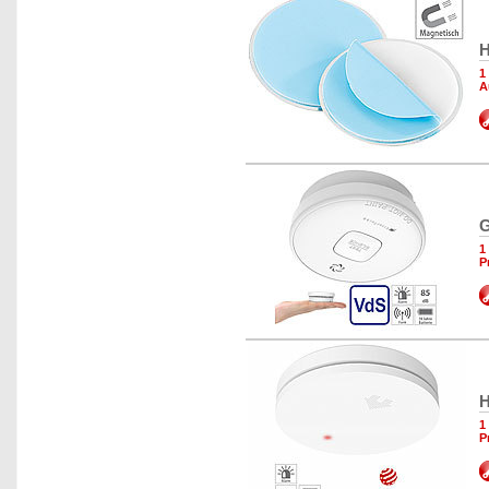
H
1
A
G
1
P
H
1
P