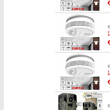
G
2
A
G
2
P
G