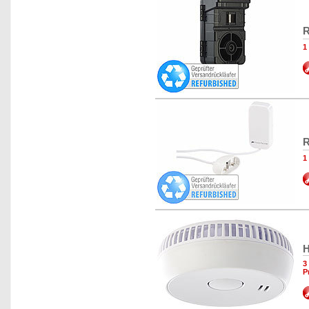
R
1
R
1
H
3
P