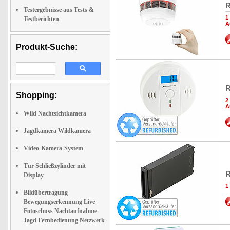
R
Testergebnisse aus Tests &
1
Testberichten
A
Produkt-Suche:
R
Shopping:
2
A
Wild Nachtsichtkamera
Jagdkamera Wildkamera
Video-Kamera-System
Tür Schließzylinder mit
R
Display
1
Bildübertragung
Bewegungserkennung Live
Fotoschuss Nachtaufnahme
Jagd Fernbedienung Netzwerk