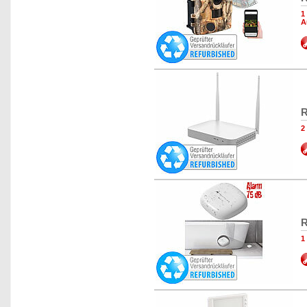
1
A
R
2
R
1