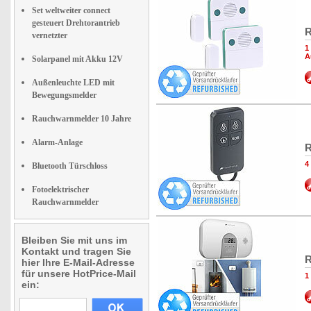
Set weltweiter connect
gesteuert Drehtorantrieb
R
vernetzter
1
A
Solarpanel mit Akku 12V
Außenleuchte LED mit
Bewegungsmelder
Rauchwarnmelder 10 Jahre
Alarm-Anlage
R
4
Bluetooth Türschloss
Fotoelektrischer
Rauchwarnmelder
Bleiben Sie mit uns im
Kontakt und tragen Sie
R
hier Ihre E-Mail-Adresse
für unsere HotPrice-Mail
1
ein: