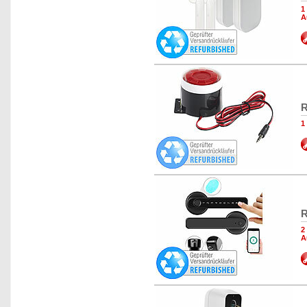
1
A
R
1
R
2
A