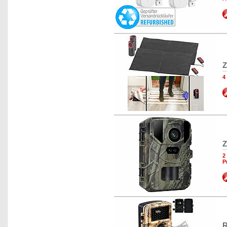
Z
4
Z
2
P
R