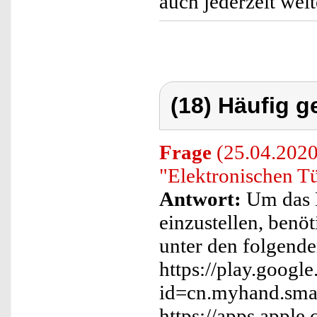
auch jederzeit wei
(18) Häufig g
Frage
(25.04.2020
"Elektronischen Tü
Antwort:
Um das D
einzustellen, benö
unter den folgend
https://play.google
id=cn.myhand.smar
https://apps.appl