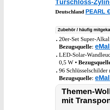
Türschloss-Zylin
PEARL €
Deutschland
Zubehör / häufig mitgeka
20er-Set Super-Alkal
eMal
Bezugsquelle
:
LED-Solar-Wandleuc
0,5 W •
Bezugsquell
96 Schlüsselschilder 
eMal
Bezugsquelle
:
Themen-Wolk
mit Transpo