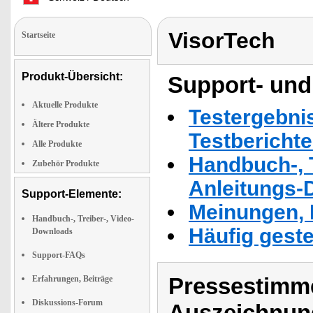
VisorTech
Startseite
Produkt-Übersicht:
Support- und
Aktuelle Produkte
Testergebni
Ältere Produkte
Testbericht
Alle Produkte
Handbuch-, T
Zubehör Produkte
Anleitungs-
Support-Elemente:
Meinungen, 
Handbuch-, Treiber-, Video-
Häufig geste
Downloads
Support-FAQs
Pressestimme
Erfahrungen, Beiträge
Diskussions-Forum
Auszeichnun