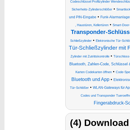
Codeschlüssel Profilzylinder Wendeschlüs
•
Sicherheits-Zylinderschlößer
Smartloc
•
und PIN-Eingabe
Funk-Alarmanlage
•
, Haustüren, Kellertüren
Smart-Door
Transponder-Schlüss
•
Schließzylinder
Elektronische Tür-Schl
Tür-Schließzylinder mit
•
Zylinder mit Zutrittskontrolle
Türschloss-
Bluetooth, Zahlen-Code, Schlüssel
•
Karten Codekarten öffnen
Code-Spez
Bluetooth und App
•
Elektronis
•
WLAN-Gateways für App-
Tür-Schlößer
Codes und Transponder Tueroeffn
Fingerabdruck-S
(4) Download