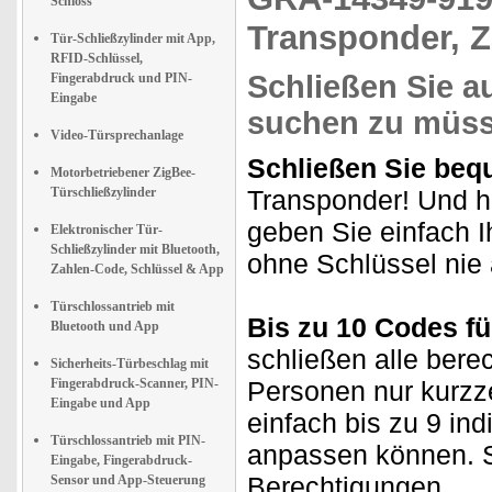
Schloss
Transponder, 
Tür-Schließzylinder mit App,
RFID-Schlüssel,
Schließen Sie a
Fingerabdruck und PIN-
Eingabe
suchen zu müs
Video-Türsprechanlage
Schließen Sie beq
Motorbetriebener ZigBee-
Türschließzylinder
Transponder! Und h
geben Sie einfach I
Elektronischer Tür-
Schließzylinder mit Bluetooth,
ohne Schlüssel nie 
Zahlen-Code, Schlüssel & App
Türschlossantrieb mit
Bis zu 10 Codes fü
Bluetooth und App
schließen alle bere
Sicherheits-Türbeschlag mit
Fingerabdruck-Scanner, PIN-
Personen nur kurzz
Eingabe und App
einfach bis zu 9 ind
Türschlossantrieb mit PIN-
anpassen können. S
Eingabe, Fingerabdruck-
Berechtigungen.
Sensor und App-Steuerung