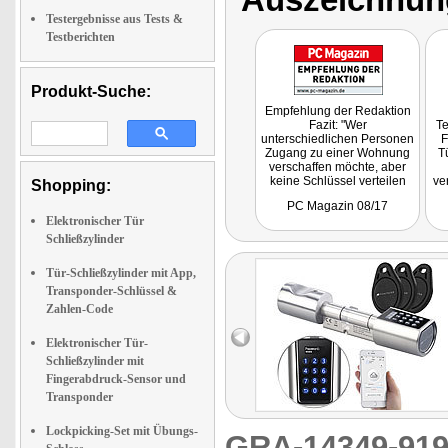
Testergebnisse aus Tests &
Testberichten
Produkt-Suche:
Empfehlung der Redaktion
Fazit: "Wer
Te
unterschiedlichen Personen
F
Zugang zu einer Wohnung
T
verschaffen möchte, aber
keine Schlüssel verteilen
ve
Shopping:
will, der bekommt mit dem
kin
PC Magazin 08/17
VisorTech Schließzylinder
se
Elektronischer Tür
eine praktische und sichere
gu
Lösung."
T
Schließzylinder
Tür-Schließzylinder mit App,
Transponder-Schlüssel &
Zahlen-Code
Elektronischer Tür-
Schließzylinder mit
Fingerabdruck-Sensor und
Transponder
Lockpicking-Set mit Übungs-
GRA-14349-9