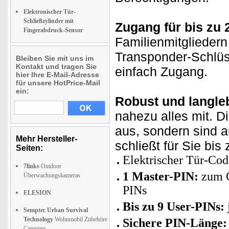
Elektronischer Tür-
Schließzylinder mit
Zugang für bis zu 
Fingerabdruck-Sensor
Familienmitgliedern
Transponder-Schlüs
Bleiben Sie mit uns im
Kontakt und tragen Sie
einfach Zugang.
hier Ihre E-Mail-Adresse
für unsere HotPrice-Mail
ein:
Robust und langle
nahezu alles mit. D
aus, sondern sind a
Mehr Hersteller-
schließt für Sie bis
Seiten:
Elektrischer Tür-Co
7links
Outdoor
1 Master-PIN:
zum Ö
Überwachungskameras
PINs
ELESION
Bis zu 9 User-PINs:
Semptec Urban Survival
Technology
Wohnmobil Zubehöre
Sichere PIN-Länge:
Camping