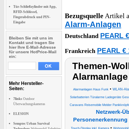
Tür-Schließzylinder mit App,
RFID-Schlüssel,
Bezugsquelle
Artikel a
Fingerabdruck und PIN-
Alarm-Anlagen
Eingabe
PEARL €
Deutschland
Bleiben Sie mit uns im
Kontakt und tragen Sie
hier Ihre E-Mail-Adresse
PEARL € 
Frankreich
für unsere HotPrice-Mail
ein:
Themen-Wol
Alarmanlage
Mehr Hersteller-
Seiten:
•
WLAN-Alar
Alarmanlagen Haus Funk
Solarbatterien Türalarme Ladegeräte G
7links
Outdoor
Überwachungskameras
Caravans Reisemobile Melder Panikknöpf
Netzwerk-Üb
ELESION
Personenerkennung
Semptec Urban Survival
•
Touch-Display inkl. Kamera
Wohnmobil
Technology
Wohnmobil Zubehöre