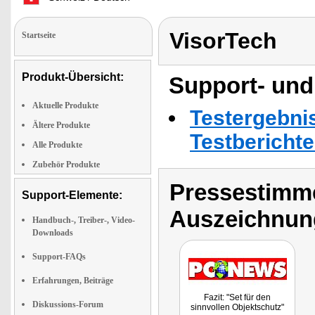
VisorTech
Startseite
Produkt-Übersicht:
Support- und
Aktuelle Produkte
Testergebni
Ältere Produkte
Testbericht
Alle Produkte
Zubehör Produkte
Pressestimme
Support-Elemente:
Auszeichnun
Handbuch-, Treiber-, Video-
Downloads
Support-FAQs
Erfahrungen, Beiträge
Fazit: "Set für den
Diskussions-Forum
sinnvollen Objektschutz"