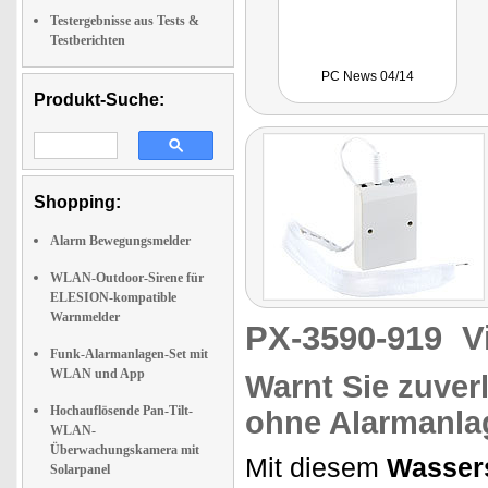
Testergebnisse aus Tests &
Testberichten
PC News 04/14
Produkt-Suche:
Shopping:
Alarm Bewegungsmelder
WLAN-Outdoor-Sirene für
ELESION-kompatible
Warnmelder
PX-3590-919
V
Funk-Alarmanlagen-Set mit
WLAN und App
Warnt Sie zuver
Hochauflösende Pan-Tilt-
ohne Alarmanla
WLAN-
Überwachungskamera mit
Mit diesem
Wasser
Solarpanel