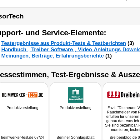
sorTech
pport- und Service-Elemente:
Testergebnisse aus Produkt-Tests & Testberichten
(3)
Handbuch-, Treiber-Software-, Video-Anleitungs-Downl
Meinungen, Beiträge, Erfahrungsberichte
(1)
ressestimmen, Test-Ergebnisse & Ausz
Produktvorstellung
Produktvorstellung
Fazit: "Die neuen
Rauchmelder von
erfüllen für unsere
genau das, was ich 
Sie sind bezahlbar, l
montieren, techn
unauffällig und s
heimwerker-test.de 07/24
Berliner Sonntagsblatt
dreibeinblog.de 
zusätzlich durch di