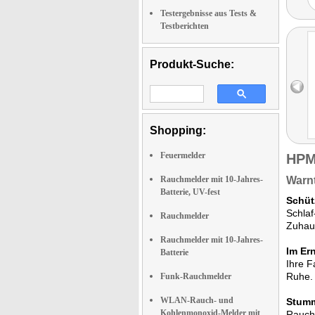
Testergebnisse aus Tests &
Testberichten
Produkt-Suche:
Shopping:
Feuermelder
HPM
Rauchmelder mit 10-Jahres-
Warnt
Batterie, UV-fest
Schüt
Schla
Rauchmelder
Zuhaus
Rauchmelder mit 10-Jahres-
Im Er
Batterie
Ihre F
Ruhe.
Funk-Rauchmelder
WLAN-Rauch- und
Stumm
Kohlenmonoxid-Melder mit
Rauchw