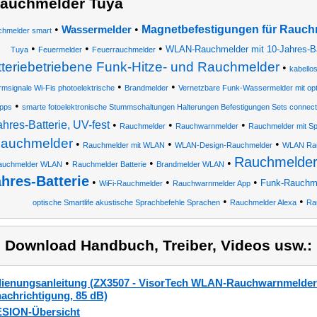
auchmelder Tuya
•
•
Magnetbefestigungen für Rauch
Wassermelder
hmelder smart
•
•
•
WLAN-Rauchmelder mit 10-Jahres-Ba
Tuya
Feuermelder
Feuerrauchmelder
tteriebetriebene Funk-Hitze- und Rauchmelder
•
kabello
•
•
rmsignale Wi-Fis photoelektrische
Brandmelder
Vernetzbare Funk-Wassermelder mit op
•
pps
smarte fotoelektronische Stummschaltungen Halterungen Befestigungen Sets connect
ahres-Batterie, UV-fest
•
•
•
Rauchmelder
Rauchwarnmelder
Rauchmelder mit S
auchmelder
•
•
•
Rauchmelder mit WLAN
WLAN-Design-Rauchmelder
WLAN Rau
Rauchmelde
•
•
•
auchmelder WLAN
Rauchmelder Batterie
Brandmelder WLAN
hres-Batterie
•
•
•
Funk-Rauchmel
WiFi-Rauchmelder
Rauchwarnmelder App
•
•
optische Smartlife akustische Sprachbefehle Sprachen
Rauchmelder Alexa
Ra
) Download Handbuch, Treiber, Videos usw.:
ienungsanleitung (ZX3507 - VisorTech WLAN-Rauchwarnmelder 
achrichtigung, 85 dB)
SION-Übersicht