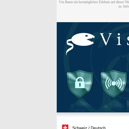
Um Ihnen ein bestmögliches Erlebnis auf dieser We
zu. Inf
Schweiz / Deutsch