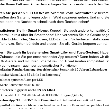
der Ihrem Bett aus. Außerdem erfragen Sie ganz einfach auch den Ger
ten Sie per App "ELESION" weltweit die volle Kontrolle:
Sie bekomm
außen den Garten pflegen oder im Wald spazieren gehen. Und sind Sie
nte oder Ihre Nachbarn schnell nach dem Rechten sehen!
atisieren Sie Ihr Smart Home:
Koppeln Sie auch andere kompatible G
zentral - direkt über Ihr Smartphone! Und vernetzen Sie die Geräte sog
ible Lichtschalter, Steckdosen, LED-Lampen, Sicherheits-Installatio
fter u.v.m. Schon bündeln und steuern Sie alle Geräte bequem zentral 
tern Sie auch Ihr bestehendes Smart-Life- und Tuya-System:
Haben
Zuhause, die Sie per entsprechender App steuern? Dann haben wir die 
N-Geräte sind mit Ihren Smart-Life- und Tuya-Geräten kompatibel. So
e gemeinsam - auch per automatischer Funktionen!
rlässige Raucherkennung: fotoelektrischer Sensor mit 10 Jahren Lebensdauer
tischer Alarm: laute 85 dB (in 3 m Entfernung)
tzlicher optischer Alarm per LED
wacht Räume mit bis zu 60 m²
 Sicherheit: geprüft nach DIN EN 14604
-kompatibel: für WLAN-Standards IEEE 802.11b/g/n (2,4 GHz)
enlose App "ELESION" für iOS und Android:
informiert weltweit bei Alarm
atibel mit Amazon Alexa:
Rauchmelder per Amazon Echo und kompatiblen Lautsp