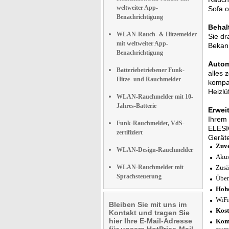
weltweiter App-
Sofa o
Benachrichtigung
Behal
WLAN-Rauch- & Hitzemelder
Sie dr
mit weltweiter App-
Bekan
Benachrichtigung
Autom
Batteriebetriebener Funk-
alles 
Hitze- und Rauchmelder
kompat
Heizlü
WLAN-Rauchmelder mit 10-
Jahres-Batterie
Erwei
Ihrem 
Funk-Rauchmelder, VdS-
ELESIO
zertifiziert
Gerät
Zuve
WLAN-Design-Rauchmelder
Akus
WLAN-Rauchmelder mit
Zusä
Sprachsteuerung
Über
Hohe
WiFi
Bleiben Sie mit uns im
Kost
Kontakt und tragen Sie
hier Ihre E-Mail-Adresse
Komp