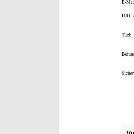
E-Mai
URL z
Titel:
Beitra
Sicher
Vi