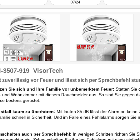
07/24
Anbindung für ein
Gefühl der Kontro
-3507-919
VisorTech
 zuverlässig vor Feuer und lässt sich per Sprachbefehl s
zen Sie sich und Ihre Familie vor unbemerktem Feuer:
Statten Sie 
f- und Wohnzimmer mit diesem Rauchmelder aus. So sind Sie gegen di
e bestens gerüstet.
nstfall kaum zu überhören:
Mit lauten 85 dB lässt der Alarmton keine 
amilie schnell in Sicherheit. Und im Falle eines Fehlalarms sorgen Sie 
schalten auch per Sprachbefehl:
In wenigen Schritten richten Sie Si
arnmelder ein. Schon schalten Sie ihn bei Fehlalarm mit einer einf