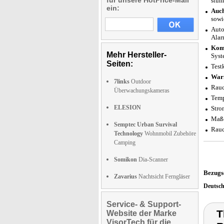
für unsere HotPrice-Mail
stum
ein:
Auch
sowi
Auto
Alar
Komp
Mehr Hersteller-
Syst
Seiten:
Test
Warn
7links
Outdoor
Rauc
Überwachungskameras
Temp
ELESION
Stro
Maße
Semptec Urban Survival
Rauc
Technology
Wohnmobil Zubehöre
Camping
Somikon
Dia-Scanner
Bezugs
Zavarius
Nachtsicht Ferngläser
Deutsc
Service- & Support-
T
Website der Marke
VisorTech für die