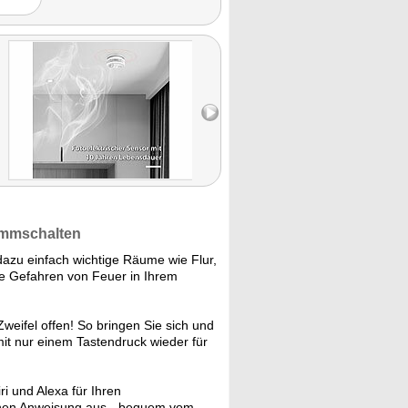
 gutes
lle."
tummschalten
dazu einfach wichtige Räume wie Flur,
e Gefahren von Feuer in Ihrem
Zweifel offen! So bringen Sie sich und
mit nur einem Tastendruck wieder für
ri und Alexa für Ihren
achen Anweisung aus - bequem vom