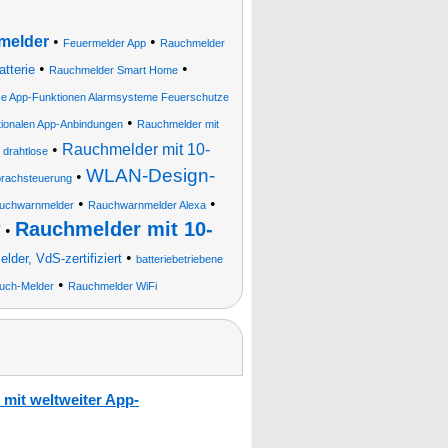
melder
•
•
Feuermelder App
Rauchmelder
•
•
tterie
Rauchmelder Smart Home
se App-Funktionen Alarmsysteme Feuerschutze
•
tionalen App-Anbindungen
Rauchmelder mit
•
Rauchmelder mit 10-
 drahtlose
WLAN-Design-
•
prachsteuerung
•
•
chwarnmelder
Rauchwarnmelder Alexa
r
Rauchmelder mit 10-
•
•
der, VdS-zertifiziert
batteriebetriebene
•
uch-Melder
Rauchmelder WiFi
mit weltweiter App-