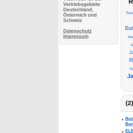
R
Vertriebsgebiete
Deutschland,
Rauc
Österreich und
Schweiz
Ba
Datenschutz
Impressum
Ala
A
J
R
R
Ja
(2
Bed
Ben
ELE