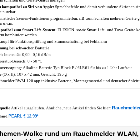
m schalten und Geräte-Status abfragen
 kompatibel zu Siri von Apple:
Sprachbefehle und damit verbundene Aktionen sind
e nutzbar
matische Szenen-Funktionen programmierbar, z.B. zum Schalten mehrerer Geräte gle
m u.v.m.
atibel zum Smart-Life-System:
ELESION- sowie Smart-Life- und Tuya-Geräte k
em kombiniert werden
knopf für Funktionsprüfung und Stummschaltung bei Fehlalarm
ung bei schwacher Batterie
h-Intensität: 0,09 - 0,16 dB/m
eratur-Bereich: 0 - 50 °C
mversorgung: Alkaline-Batterie Typ Block E / 6LR61 für bis zu 1 Jahr Laufzeit
 (Ø x H): 107 x 42 mm, Gewicht: 195 g
hmelder RWM-120.app inklusive Batterie, Montagematerial und deutscher Anleit
Rauchmelde
quelle
Artikel ausgelaufen. Ähnliche, neue Artikel finden Sie hier:
PEARL € 12,99*
hland
hemen-Wolke rund um Rauchmelder WLAN, 