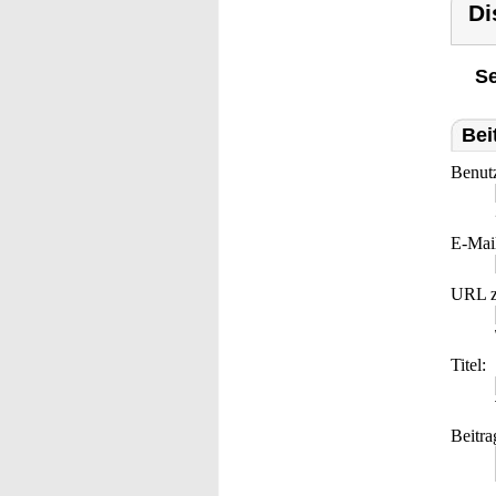
Di
Se
Bei
Benut
E-Mai
URL z
Titel:
Beitra