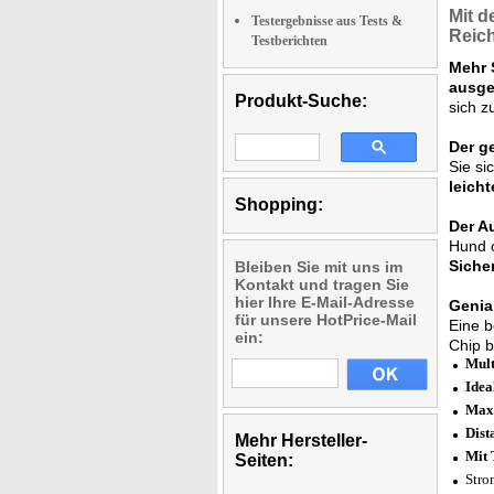
Mit 
Testergebnisse aus Tests &
Reich
Testberichten
Mehr S
ausge
Produkt-Suche:
sich z
Der ge
Sie si
leicht
Shopping:
Der A
Hund 
Sicher
Bleiben Sie mit uns im
Kontakt und tragen Sie
hier Ihre E-Mail-Adresse
Genia
für unsere HotPrice-Mail
Eine b
ein:
Chip b
Mult
Idea
Maxi
Dist
Mehr Hersteller-
Mit 
Seiten:
Stro