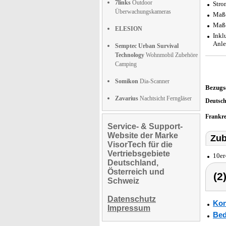
7links
Outdoor
Stro
Überwachungskameras
Maße
Maße
ELESION
Inkl
Anle
Semptec Urban Survival
Technology
Wohnmobil Zubehöre
Camping
Somikon
Dia-Scanner
Bezugs
Zavarius
Nachtsicht Ferngläser
Deutsc
Frankr
Service- & Support-
Website der Marke
Zub
VisorTech für die
Vertriebsgebiete
10er
Deutschland,
Österreich und
(2
Schweiz
Datenschutz
Kon
Impressum
Bed