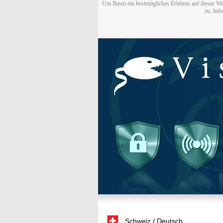
Um Ihnen ein bestmögliches Erlebnis auf dieser We
zu. Inf
Schweiz / Deutsch