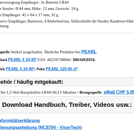
mversorgung Empfänger: 3x Batterie LR44
 Sender: Ø 44 mm, Höhe: 12 mm, Gewicht: 18 g
 Empfänger: 42 x 64 x 17 mm, 32 g
usive Empfänger, Batterien, 4 Klebebuttons, Silikonhülle für Sender, Karabiner-H
itung
PEARL
quelle
Artikel ausgelaufen. Ähnliche Produkte bei
PEARL € 24,95*
hland
EAN:
4022107188944
/
B00A692HX8;
PEARL € 24,90*
PEARL 129,00 zł*
eich
;
Polen
ehör / häufig mitgekauft:
eMall CHF 5.9
-Set 1,5-Volt-Knopfzellen LR44/AG13 Alkaline •
Bezugsquelle
:
) Download Handbuch, Treiber, Videos usw.:
formitätserklärung
ienungsanleitung (NC8704 - VisorTech)