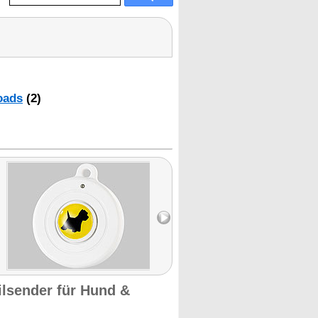
oads
(2)
ilsender für Hund &