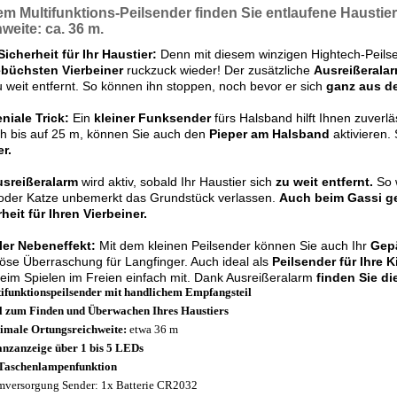
dem
Multifunktions-Peilsender
finden Sie entlaufene Haustie
weite: ca. 36 m.
icherheit für Ihr Haustier:
Denn mit diesem winzigen Hightech-Peils
büchsten Vierbeiner
ruckzuck wieder! Der zusätzliche
Ausreißeralar
u weit entfernt. So können ihn stoppen, noch bevor er sich
ganz aus d
niale Trick:
Ein
kleiner Funksender
fürs Halsband hilft Ihnen zuverlä
ch bis auf 25 m, können Sie auch den
Pieper am Halsband
aktivieren. 
er.
usreißeralarm
wird aktiv, sobald Ihr Haustier sich
zu weit entfernt.
So 
oder Katze unbemerkt das Grundstück verlassen.
Auch beim Gassi g
heit für Ihren Vierbeiner.
ler Nebeneffekt:
Mit dem kleinen Peilsender können Sie auch Ihr
Gepä
öse Überraschung für Langfinger. Auch ideal als
Peilsender für Ihre K
eim Spielen im Freien einfach mit. Dank Ausreißeralarm
finden Sie di
ifunktionspeilsender mit handlichem Empfangsteil
l zum Finden und Überwachen Ihres Haustiers
male Ortungsreichweite:
etwa 36 m
anzanzeige über 1 bis 5 LEDs
Taschenlampenfunktion
mversorgung Sender: 1x Batterie CR2032