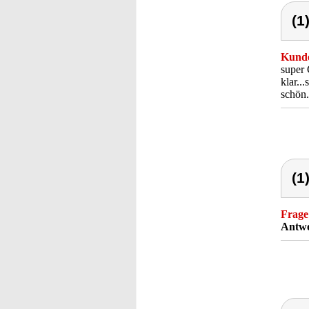
(1
Kunde
super 
klar..
schön.
(1
Frage
Antwo