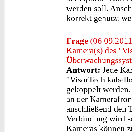
werden soll. Ansc
korrekt genutzt we
Frage
(06.09.2011
Kamera(s) des "Vis
Überwachungssyste
Antwort:
Jede Kam
"VisorTech kabell
gekoppelt werden. 
an der Kamerafront
anschließend den T
Verbindung wird s
Kameras können zu