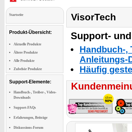
VisorTech
Startseite
Produkt-Übersicht:
Support- und
Aktuelle Produkte
Handbuch-, T
Ältere Produkte
Anleitungs-
Alle Produkte
Häufig geste
Zubehör Produkte
Support-Elemente:
Kundenmeinu
Handbuch-, Treiber-, Video-
Downloads
Support-FAQs
Erfahrungen, Beiträge
Diskussions-Forum