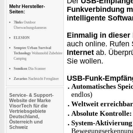
Der
USB-Empfäng
Mehr Hersteller-
Funkverbindung mi
Seiten:
intelligente Softwa
7links
Outdoor
Überwachungskameras
Einmalig in dieser
ELESION
auch online. Rufen
Semptec Urban Survival
Internet
ab. Überpr
Technology
Wohnmobil Zubehöre
Camping
Sie wollen.
Somikon
Dia-Scanner
USB-Funk-Empfänge
Zavarius
Nachtsicht Ferngläser
Automatisches Spei
endlos)
Service- & Support-
Website der Marke
Weltweit erreichba
VisorTech für die
Vertriebsgebiete
Absolute Kontrolle
Deutschland,
System-Aktivierun
Österreich und
Schweiz
Bewegungserkennun