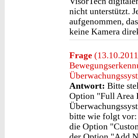
VisorTech digital
nicht unterstützt. 
aufgenommen, dass
keine Kamera dire
Frage
(13.10.2011)
Bewegungserkennu
Überwachungssyste
Antwort:
Bitte ste
Option "Full Area
Überwachungssystem
bitte wie folgt vo
die Option "Custom
der Option "Add N