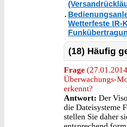
(Versandrückläu
Bedienungsanle
Wetterfeste IR-
Funkübertragung
(18) Häufig g
Frage
(27.01.2014)
Überwachungs-Moni
erkennt?
Antwort:
Der Viso
die Dateisysteme F
stellen Sie daher s
entsprechend format