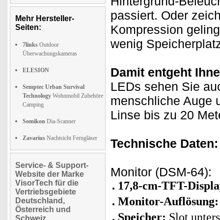
Hintergrund-Beleuc
passiert. Oder zeic
Mehr Hersteller-
Kompression geling
Seiten:
wenig Speicherplatz
7links
Outdoor
Überwachungskameras
Damit entgeht Ihne
ELESION
LEDs sehen Sie auch
Semptec Urban Survival
Technology
Wohnmobil Zubehöre
menschliche Auge un
Camping
Linse bis zu 20 Met
Somikon
Dia-Scanner
Zavarius
Nachtsicht Ferngläser
Technische Daten:
Service- & Support-
Monitor (DSM-64):
Website der Marke
VisorTech für die
17,8-cm-TFT-Displa
Vertriebsgebiete
Monitor-Auflösung:
Deutschland,
Österreich und
Speicher:
Slot unter
Schweiz