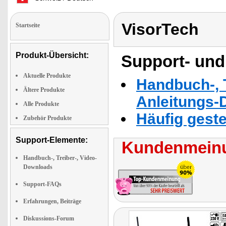
VisorTech
Startseite
Produkt-Übersicht:
Support- und
Aktuelle Produkte
Handbuch-, T
Ältere Produkte
Anleitungs-
Alle Produkte
Häufig geste
Zubehör Produkte
Support-Elemente:
Kundenmeinu
Handbuch-, Treiber-, Video-
Downloads
Support-FAQs
Erfahrungen, Beiträge
Diskussions-Forum