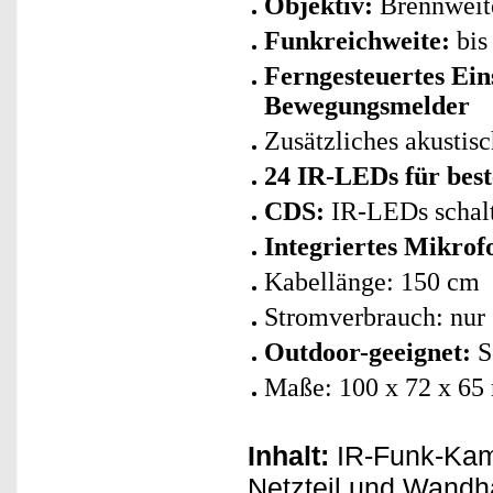
Objektiv:
Brennweit
Funkreichweite:
bis
Ferngesteuertes Ein
Bewegungsmelder
Zusätzliches akusti
24 IR-LEDs für best
CDS:
IR-LEDs schalte
Integriertes Mikro
Kabellänge: 150 cm
Stromverbrauch: nur
Outdoor-geeignet:
S
Maße: 100 x 72 x 6
Inhalt:
IR-Funk-Kame
Netzteil und Wandh