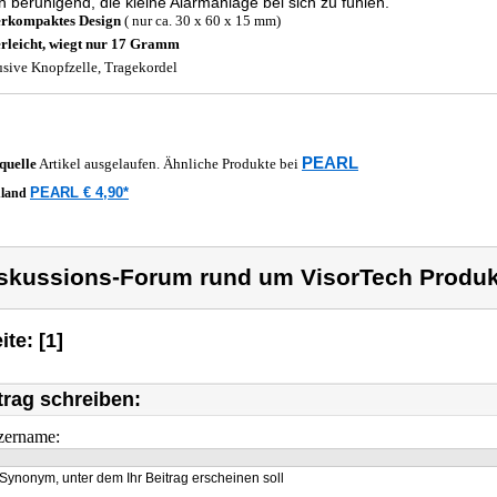
h beruhigend, die kleine Alarmanlage bei sich zu fühlen.
rkompaktes Design
( nur ca. 30 x 60 x 15 mm)
rleicht, wiegt nur 17 Gramm
usive Knopfzelle, Tragekordel
PEARL
quelle
Artikel ausgelaufen. Ähnliche Produkte bei
PEARL € 4,90*
hland
skussions-Forum rund um VisorTech Produk
ite: [1]
trag schreiben:
zername:
Synonym, unter dem Ihr Beitrag erscheinen soll