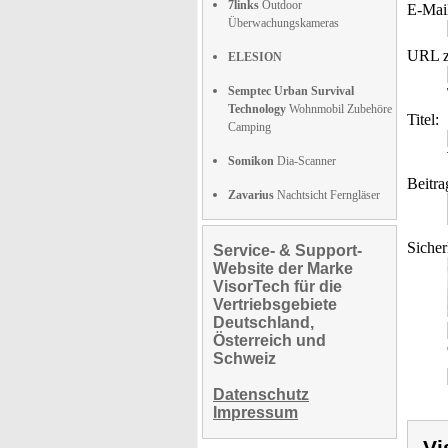
7links
Outdoor
E-Mai
Überwachungskameras
URL z
ELESION
Semptec Urban Survival
Technology
Wohnmobil Zubehöre
Titel:
Camping
Somikon
Dia-Scanner
Beitra
Zavarius
Nachtsicht Ferngläser
Sicher
Service- & Support-
Website der Marke
VisorTech für die
Vertriebsgebiete
Deutschland,
Österreich und
Schweiz
Datenschutz
Impressum