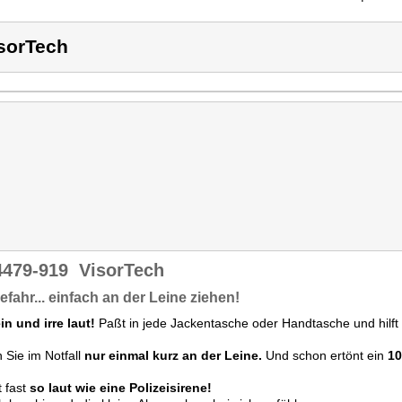
sorTech
4479-919
VisorTech
efahr... einfach an der Leine ziehen!
in und irre laut!
Paßt in jede Jackentasche oder Handtasche und hilft i
 Sie im Notfall
nur einmal kurz an der Leine.
Und schon ertönt ein
10
t fast
so laut wie eine Polizeisirene!