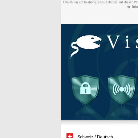
Um Ihnen ein bestmögliches Erlebnis auf dieser We
zu. Inf
Schweiz / Deutsch