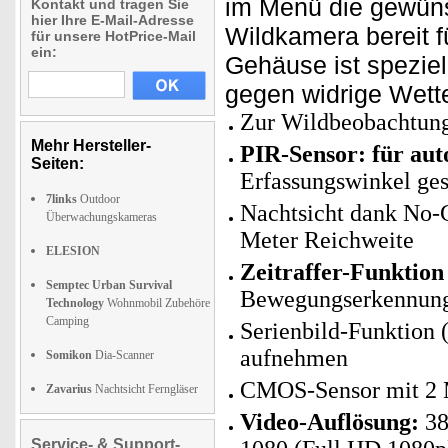
im Menü die gewüns
Kontakt und tragen Sie
hier Ihre E-Mail-Adresse
Wildkamera bereit f
für unsere HotPrice-Mail
ein:
Gehäuse ist speziel
gegen widrige Wett
Zur Wildbeobachtung
Mehr Hersteller-
PIR-Sensor: für au
Seiten:
Erfassungswinkel ges
7links
Outdoor
Nachtsicht dank No-
Überwachungskameras
Meter Reichweite
ELESION
Zeitraffer-Funktion
Semptec Urban Survival
Bewegungserkennung 
Technology
Wohnmobil Zubehöre
Camping
Serienbild-Funktion 
aufnehmen
Somikon
Dia-Scanner
CMOS-Sensor mit 2
Zavarius
Nachtsicht Ferngläser
Video-Auflösung:
38
Service- & Support-