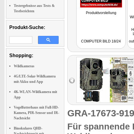
Testergebnisse aus Tests &
Testberichten
Produktvorstellung
Wi
Produkt-Suche:
H
COMPUTER BILD 18/24
out
ha
Shopping:
Wildkameras
4G/LTE-Solar-Wildkamera
mit Akku und App
4K-WLAN-Wildkamera mit
App
Vogelfutterhaus mit Full-HD-
GRA-17673-9
Kamera, PIR-Sensor und IR-
Nachtsicht
Für spannende E
Binokulares QHD-
Nachtsichtgerät mit