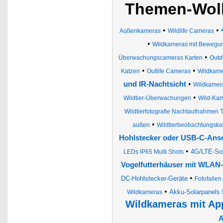
Themen-Wol
•
•
Außenkameras
Wildlife Cameras
•
Wildkameras mit Bewegu
•
Überwachungscameras Karten
Outd
•
•
Katzen
Outlife Cameras
Wildkamer
•
und IR-Nachtsicht
Wildkamer
•
Wildtier-Überwachungen
Wild-Ka
Wildtierfotografie Nachtaufnahmen Ti
•
außen
Wildtierbeobachtungsk
Hohlstecker oder USB-C-Ans
•
4G/LTE-Sol
LEDs IP65 Multi Shots
Vogelfutterhäuser mit WLAN-
•
DC-Hohlstecker-Geräte
Fotofallen
•
Akku-Solarpanels 
Wildkameras
Wildkameras mit Ap
A