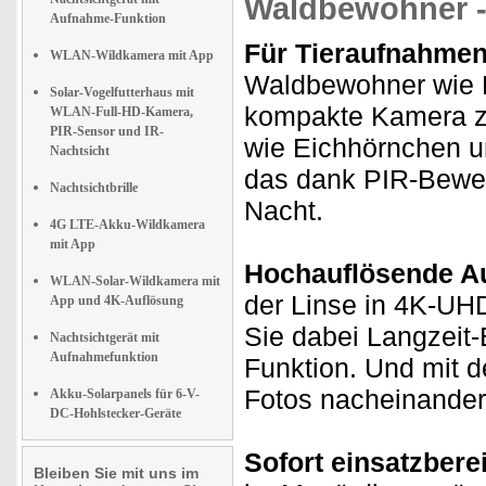
Waldbewohner -
Aufnahme-Funktion
Für Tieraufnahmen
WLAN-Wildkamera mit App
Waldbewohner wie R
Solar-Vogelfutterhaus mit
kompakte Kamera z
WLAN-Full-HD-Kamera,
PIR-Sensor und IR-
wie Eichhörnchen u
Nachtsicht
das dank PIR-Bewe
Nachtsichtbrille
Nacht.
4G LTE-Akku-Wildkamera
mit App
Hochauflösende A
WLAN-Solar-Wildkamera mit
der Linse in 4K-UH
App und 4K-Auflösung
Sie dabei Langzeit-E
Nachtsichtgerät mit
Aufnahmefunktion
Funktion. Und mit d
Fotos nacheinande
Akku-Solarpanels für 6-V-
DC-Hohlstecker-Geräte
Sofort einsatzberei
Bleiben Sie mit uns im