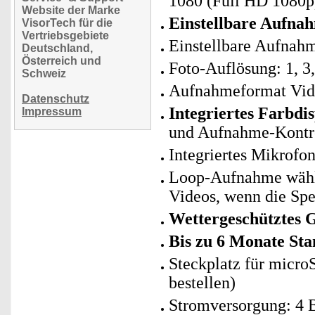
1080 (Full HD 1080p
Website der Marke
Einstellbare Aufna
VisorTech für die
Vertriebsgebiete
Einstellbare Aufnah
Deutschland,
Österreich und
Foto-Auflösung: 1, 3, 
Schweiz
Aufnahmeformat Vide
Datenschutz
Integriertes Farbdi
Impressum
und Aufnahme-Kontr
Integriertes Mikrofo
Loop-Aufnahme wählb
Videos, wenn die Spei
Wettergeschütztes 
Bis zu 6 Monate St
Steckplatz für micro
bestellen)
Stromversorgung: 4 B