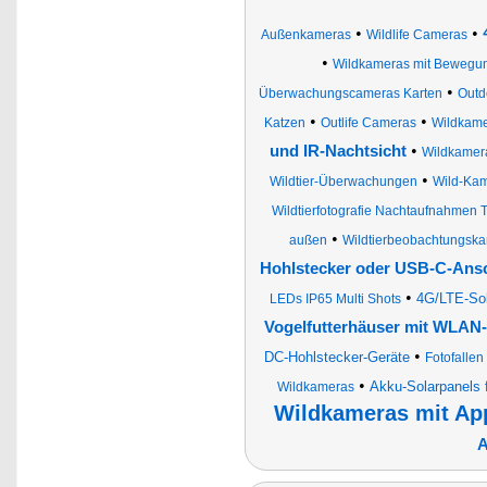
•
•
Außenkameras
Wildlife Cameras
•
Wildkameras mit Bewegu
•
Überwachungscameras Karten
Outd
•
•
Katzen
Outlife Cameras
Wildkamer
•
und IR-Nachtsicht
Wildkamer
•
Wildtier-Überwachungen
Wild-Ka
Wildtierfotografie Nachtaufnahmen Ti
•
außen
Wildtierbeobachtungsk
Hohlstecker oder USB-C-Ans
•
4G/LTE-Sol
LEDs IP65 Multi Shots
Vogelfutterhäuser mit WLAN-
•
DC-Hohlstecker-Geräte
Fotofallen
•
Akku-Solarpanels 
Wildkameras
Wildkameras mit Ap
A