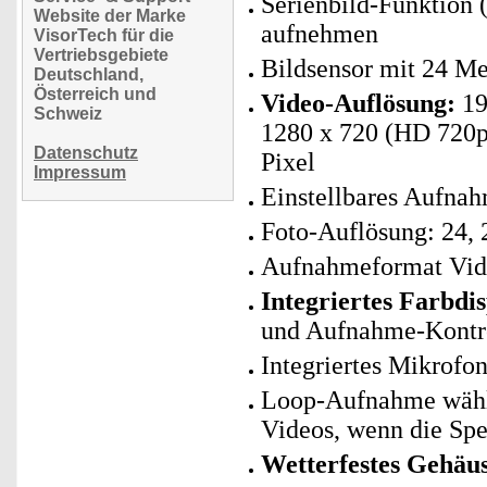
Serienbild-Funktion 
Website der Marke
aufnehmen
VisorTech für die
Vertriebsgebiete
Bildsensor mit 24 M
Deutschland,
Österreich und
Video-Auflösung:
19
Schweiz
1280 x 720 (HD 720p)
Datenschutz
Pixel
Impressum
Einstellbares Aufna
Foto-Auflösung: 24, 2
Aufnahmeformat Vide
Integriertes Farbdi
und Aufnahme-Kontr
Integriertes Mikrofo
Loop-Aufnahme wählb
Videos, wenn die Spei
Wetterfestes Gehäu