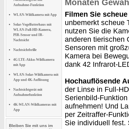
Monaten Gewähr
Aufnahme-Funktion
Filmen Sie scheue 
WLAN-Wildkamera mit App
unbemerkt scheue T
Solar-Vogelfutterhaus mit
nutzen Sie die Kam
WLAN-Full-HD-Kamera,
PIR-Sensor und IR-
anderen tierischen
Nachtsicht
Sensoren mit großz
Nachtsichtbrille
Kamera bei Bewegu
4G LTE-Akku-Wildkamera
dank 42 Infrarot-LE
mit App
WLAN-Solar-Wildkamera mit
Hochauflösende A
App und 4K-Auflösung
der Linse in Full-HD
Nachtsichtgerät mit
Aufnahmefunktion
Serienbild-Funktion
aufnehmen! Und Lan
4K-WLAN-Wildkameras mit
App
per Zeitraffer-Fun
Sie individuell fest
Bleiben Sie mit uns im