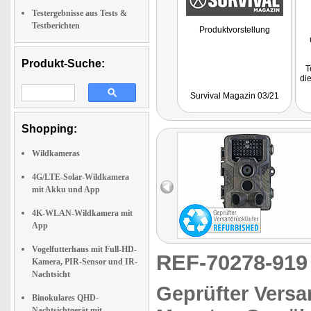
Testergebnisse aus Tests &
Testberichten
Produktvorstellung
Produkt-Suche:
T
die
Ti
Survival Magazin 03/21
Shopping:
Wildkameras
4G/LTE-Solar-Wildkamera
mit Akku und App
4K-WLAN-Wildkamera mit
App
Vogelfutterhaus mit Full-HD-
REF-70278-91
Kamera, PIR-Sensor und IR-
Nachtsicht
Geprüfter Versa
Binokulares QHD-
Nachtsichtgerät mit