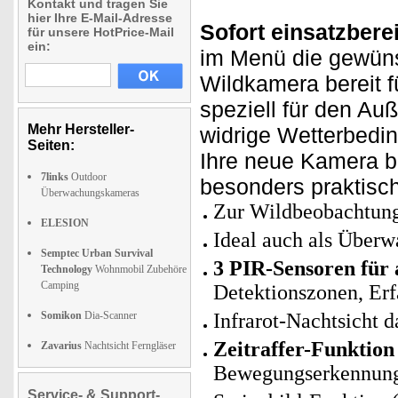
Kontakt und tragen Sie
hier Ihre E-Mail-Adresse
Sofort einsatzberei
für unsere HotPrice-Mail
ein:
im Menü die gewüns
Wildkamera bereit f
speziell für den Au
Mehr Hersteller-
widrige Wetterbedin
Seiten:
Ihre neue Kamera b
7links
Outdoor
besonders praktisc
Überwachungskameras
Zur Wildbeobachtung
ELESION
Ideal auch als Überw
Semptec Urban Survival
3 PIR-Sensoren für
Technology
Wohnmobil Zubehöre
Camping
Detektionszonen, Er
Somikon
Dia-Scanner
Infrarot-Nachtsicht 
Zeitraffer-Funktion
Zavarius
Nachtsicht Ferngläser
Bewegungserkennung 
Service- & Support-