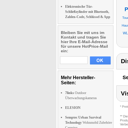
Elektronische Tür-
P
Schließzylinder mit Bluetooth,
Zahlen-Code, Schlüssel & App
Touc
Hau
Bleiben Sie mit uns im
WL
Kontakt und tragen Sie
hier Ihre E-Mail-Adresse
für unsere HotPrice-Mail
ein:
Di
Se
Mehr Hersteller-
Seiten:
Vi
7links
Outdoor
Überwachungskameras
* Pre
ELESION
** Di
Semptec Urban Survival
Produ
Technology
Wohnmobil Zubehöre
Verbe
Camping