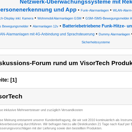
Netzwerk-Überwachungssysteme mit Rek
ersonenerkennung und App
•
•
Funk-Alarmanlagen
WLAN-Alarm-
•
•
h-Display inkl. Kamera
Wohnmobil Alarmanlagen GSM
GSM-/SMS-Bewegungsmelder Al
•
•
Batteriebetriebene Funk-Hitze- 
s Bewegungsmelder
Alarmanlagen 12v
•
AN-Alarmanlagen mit 4G-Anbindung und Sprachsteuerung
Dummy Alarmanlagen
Sicherheitssysteme
skussions-Forum rund um VisorTech Produk
ite: [1]
sorTech
ise inklusive Mehrwertsteuer und zuzüglich Versandkosten
ese Meinung entstammt unserer Kundenbefragung, die wir seit 2010 kontinuierlich als Instru
ktverbesserung durchführen. Wir befragen hierzu alle Direktkunden 21 Tage nach Kauf per E
sserungsvorschlägen mit der Lieferung sowie den bestellten Produkten.