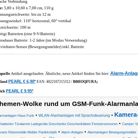
ache Verbindung
e:
5,80 x 10,60 x 7,00 cm, 110 g
nnungsreichweite: bis zu 12 m
ssungswinkel: 110° horizontal, 60° vertikal
reichweite: 100 m
tigt Batterien (eine 9-V-Batterie)
nsdauer Batterie: 1-2 Jahre (im Modus Verwendung)
ivinfrarot-Sensor (Bewegungsmelder) inkl. Batterie
Alarm-Anlag
quelle
Artikel ausgelaufen. Ähnliche, neue Artikel finden Sie hier:
PEARL € 6,90*
hland
EAN:
4022107215312
/
B00IOQFURA;
PEARL € 9,95*
eich
hemen-Wolke rund um GSM-Funk-Alarmanl
Kamera-
•
•
WLAN-Alarmanlagen mit Sprachsteuerung
armanlagen Haus Funk
•
rbatterien Türalarme Ladegeräte Geschenke Geschenkideen Fenstersensoren
Camper Ya
•
•
vans Reisemobile Melder Panikknöpfe
Alarm-Anlagen
Alarmanlagen Bewegungsmelder