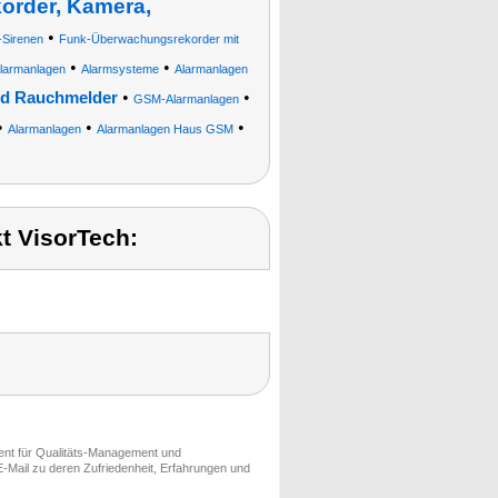
order, Kamera,
•
Sirenen
Funk-Überwachungsrekorder mit
•
•
armanlagen
Alarmsysteme
Alarmanlagen
•
•
und Rauchmelder
GSM-Alarmanlagen
•
•
•
Alarmanlagen
Alarmanlagen Haus GSM
t VisorTech:
ment für Qualitäts-Management und
-Mail zu deren Zufriedenheit, Erfahrungen und