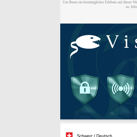
Um Ihnen ein bestmögliches Erlebnis auf dieser We
zu. Inf
Schweiz / Deutsch