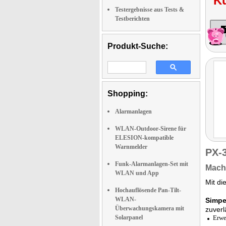
K
Testergebnisse aus Tests &
Testberichten
Produkt-Suche:
Shopping:
Alarmanlagen
WLAN-Outdoor-Sirene für
ELESION-kompatible
Warnmelder
PX-
Funk-Alarmanlagen-Set mit
Mache
WLAN und App
Mit d
Hochauflösende Pan-Tilt-
WLAN-
Simpe
Überwachungskamera mit
zuverl
Solarpanel
Erwe