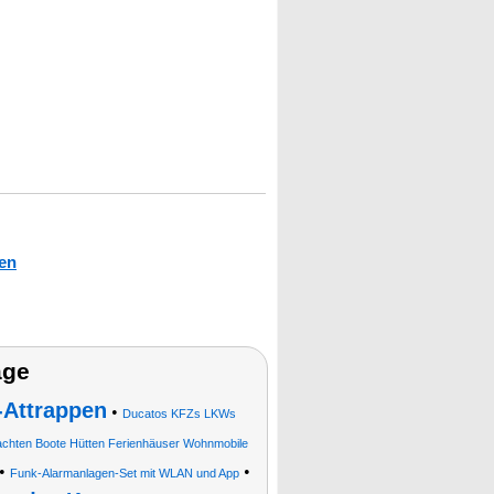
en
age
Attrappen
•
Ducatos KFZs LKWs
chten Boote Hütten Ferienhäuser Wohnmobile
•
•
Funk-Alarmanlagen-Set mit WLAN und App