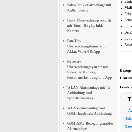
Einf
Solar-Funk-Alarmanlage mit
Maß
Außen-Sirene
Erke
Erfa
Funk-Überwachungsrekorder
mit Touch-Display inkl.
Funk
Kamera
Benö
Lebe
Pan-Tilt-
Pass
Überwachungskamera mit
Akku, WLAN & App
Netzwerk-
Überwachungssysteme mit
Bezugs
Rekorder, Kamera,
Personenerkennung und App
Deutsc
Frankr
WLAN-Alarmanlage mit 4G-
Anbindung und
T
Sprachsteuerung
WLAN-Alarmanlage mit
Al
GSM-Handynetz-Anbindung
Sola
GSM-/SMS-Bewegungsmelder
Cara
Alarmanlage