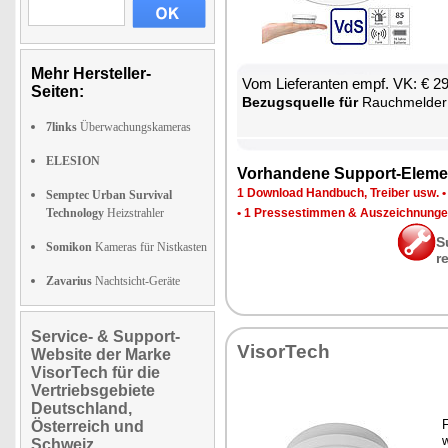
Mehr Hersteller-
Vom Lie­fe­ran­ten empf. VK: € 2
Seiten:
Be­zugs­quel­le für
Rauch­mel­der mit 10-Ja
7links
Überwachungskameras
ELESION
Vor­han­de­ne Sup­port-Ele­me
1 Down­load Hand­buch, Trei­ber usw.
Semptec Urban Survival
Technology
Heizstrahler
•
1 Pres­se­stim­men & Aus­zeich­nun­g
S
Somikon
Kameras für Nistkasten
r
Zavarius
Nachtsicht-Geräte
Service- & Support-
Vi­sor­Tech
Website der Marke
VisorTech für die
Vertriebsgebiete
Deutschland,
F
Österreich und
w
Schweiz