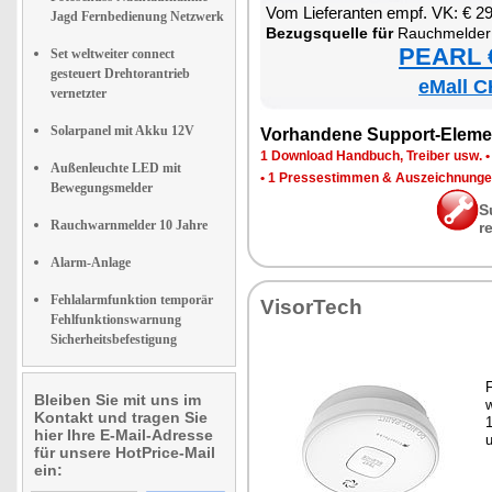
Vom Lie­fe­ran­ten empf. VK: € 2
Jagd Fernbedienung Netzwerk
Be­zugs­quel­le für
Rauch­mel­der mit 10-Ja
PEARL €
Set weltweiter connect
gesteuert Drehtorantrieb
eMall C
vernetzter
Solarpanel mit Akku 12V
Vor­han­de­ne Sup­port-Ele­me
1 Down­load Hand­buch, Trei­ber usw.
Außenleuchte LED mit
•
1 Pres­se­stim­men & Aus­zeich­nun­g
Bewegungsmelder
S
Rauchwarnmelder 10 Jahre
r
Alarm-Anlage
Fehlalarmfunktion temporär
Vi­sor­Tech
Fehlfunktionswarnung
Sicherheitsbefestigung
F
Bleiben Sie mit uns im
w
Kontakt und tragen Sie
1
hier Ihre E-Mail-Adresse
für unsere HotPrice-Mail
ein: