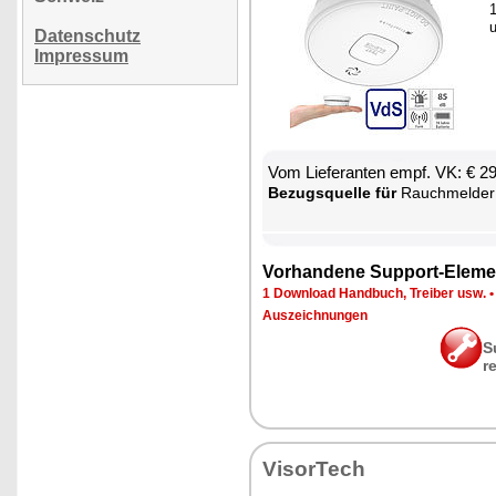
1
Datenschutz
Impressum
Vom Lie­fe­ran­ten empf. VK: € 2
Be­zugs­quel­le für
Rauch­mel­der mit 10-Ja
Vor­han­de­ne Sup­port-Ele­me
1 Down­load Hand­buch, Trei­ber usw.
Aus­zeich­nun­gen
S
r
Vi­sor­Tech