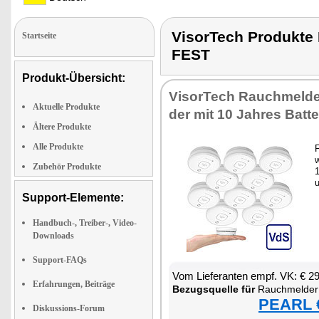
VisorTech Produkt
Startseite
FEST
Produkt-Übersicht:
Vi­sor­Tech Rauch­mel­d
Aktuelle Produkte
der mit 10 Jah­res Bat­te­
Ältere Produkte
Alle Produkte
F
w
Zubehör Produkte
1
Support-Elemente:
Handbuch-, Treiber-, Video-
Downloads
Support-FAQs
Vom Lie­fe­ran­ten empf. VK: € 2
Erfahrungen, Beiträge
Be­zugs­quel­le für
Rauch­mel­der mit 10-Ja
PEARL €
Diskussions-Forum