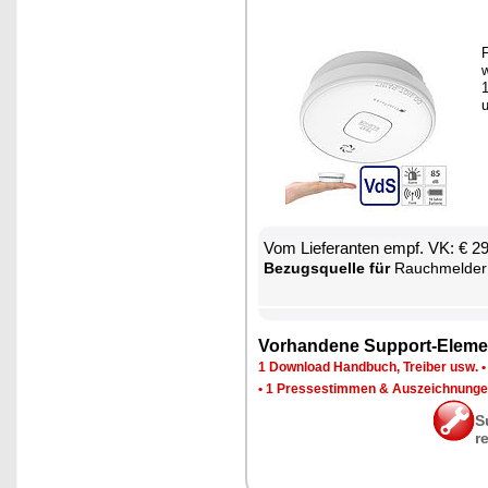
F
w
1
Vom Lie­fe­ran­ten empf. VK: € 2
Be­zugs­quel­le für
Rauch­mel­der mit 10-Ja
Vor­han­de­ne Sup­port-Ele­me
1 Down­load Hand­buch, Trei­ber usw.
•
1 Pres­se­stim­men & Aus­zeich­nun­g
S
r