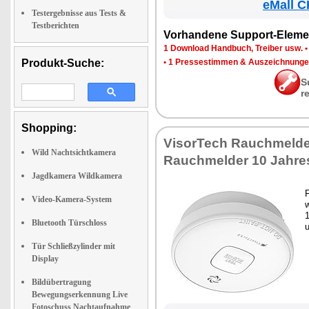
eMall C
Testergebnisse aus Tests &
Testberichten
Vor­han­de­ne Sup­port-Ele­me
1 Down­load Hand­buch, Trei­ber usw.
Produkt-Suche:
•
1 Pres­se­stim­men & Aus­zeich­nun­g
S
r
Shopping:
Vi­sor­Tech Rauch­mel­de
Wild Nachtsichtkamera
Rauch­mel­der 10 Jah­res 
Jagdkamera Wildkamera
F
Video-Kamera-System
w
1
Bluetooth Türschloss
Tür Schließzylinder mit
Display
Bildübertragung
Bewegungserkennung Live
Fotoschuss Nachtaufnahme