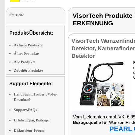
VisorTech Produk
Startseite
ERKENNUNG
Produkt-Übersicht:
Vi­sor­Tech Wan­zen­fin­d
Aktuelle Produkte
De­tek­tor, Ka­me­ra­fin­d
Ältere Produkte
De­tek­tor
Alle Produkte
E
s
Zubehör Produkte
u
Support-Elemente:
Handbuch-, Treiber-, Video-
Downloads
Support-FAQs
Vom Lie­fe­ran­ten empf. VK: € 8
Erfahrungen, Beiträge
Be­zugs­quel­le für
Wan­zen Fin­d
PEARL €
Diskussions-Forum