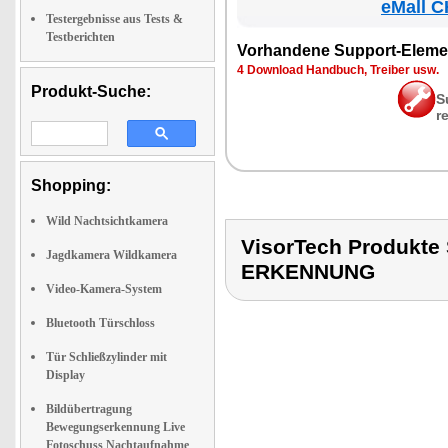
eMall C
Testergebnisse aus Tests &
Testberichten
Vor­han­de­ne Sup­port-Ele­me
4 Down­load Hand­buch, Trei­ber usw.
Produkt-Suche:
S
r
Shopping:
Wild Nachtsichtkamera
VisorTech Produk
Jagdkamera Wildkamera
ERKENNUNG
Video-Kamera-System
Bluetooth Türschloss
Tür Schließzylinder mit
Display
Bildübertragung
Bewegungserkennung Live
Fotoschuss Nachtaufnahme