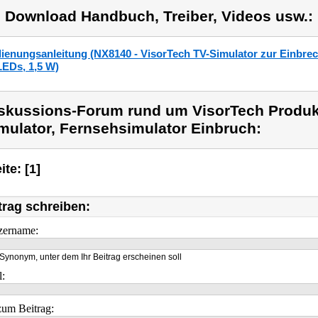
) Download Handbuch, Treiber, Videos usw.:
ienungsanleitung (NX8140 - VisorTech TV-Simulator zur Einbre
LEDs, 1,5 W)
skussions-Forum rund um VisorTech Produk
mulator, Fernsehsimulator Einbruch:
ite: [1]
trag schreiben:
zername:
Synonym, unter dem Ihr Beitrag erscheinen soll
l:
um Beitrag: