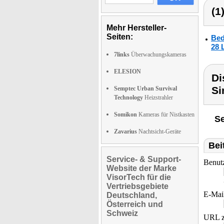
(1
Mehr Hersteller-
Seiten:
Bed
28 
7links
Überwachungskameras
ELESION
Di
Si
Semptec Urban Survival
Technology
Heizstrahler
Somikon
Kameras für Nistkasten
Se
Zavarius
Nachtsicht-Geräte
Bei
Service- & Support-
Benut
Website der Marke
VisorTech für die
Vertriebsgebiete
E-Mai
Deutschland,
Österreich und
Schweiz
URL z