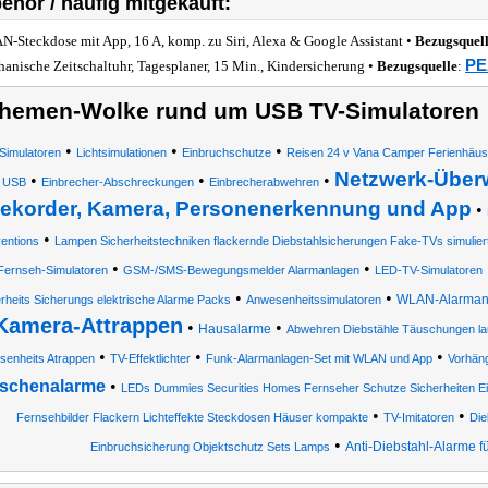
ehör / häufig mitgekauft:
-Steckdose mit App, 16 A, komp. zu Siri, Alexa & Google Assistant •
Bezugsquel
PE
anische Zeitschaltuhr, Tagesplaner, 15 Min., Kindersicherung •
Bezugsquelle
:
hemen-Wolke rund um USB TV-Simulatoren
•
•
•
Simulatoren
Lichtsimulationen
Einbruchschutze
Reisen 24 v Vana Camper Ferienhäus
Netzwerk-Über
•
•
•
USB
Einbrecher-Abschreckungen
Einbrecherabwehren
ekorder, Kamera, Personenerkennung und App
•
•
entions
Lampen Sicherheitstechniken flackernde Diebstahlsicherungen Fake-TVs simulier
•
•
Fernseh-Simulatoren
GSM-/SMS-Bewegungsmelder Alarmanlagen
LED-TV-Simulatoren
•
•
WLAN-Alarmanl
rheits Sicherungs elektrische Alarme Packs
Anwesenheitssimulatoren
Kamera-Attrappen
•
•
Hausalarme
Abwehren Diebstähle Täuschungen l
•
•
•
senheits Atrappen
TV-Effektlichter
Funk-Alarmanlagen-Set mit WLAN und App
Vorhän
schenalarme
•
LEDs Dummies Securities Homes Fernseher Schutze Sicherheiten Ei
•
•
Fernsehbilder Flackern Lichteffekte Steckdosen Häuser kompakte
TV-Imitatoren
Die
•
Anti-Diebstahl-Alarme f
Einbruchsicherung Objektschutz Sets Lamps