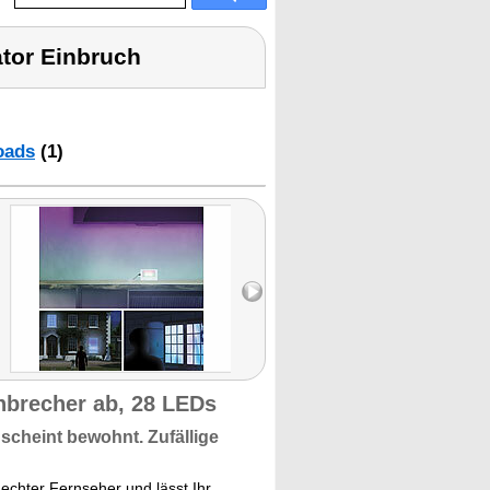
tor Einbruch
oads
(1)
nbrecher ab, 28 LEDs
e scheint bewohnt.
Zufällige
 echter Fernseher und lässt Ihr