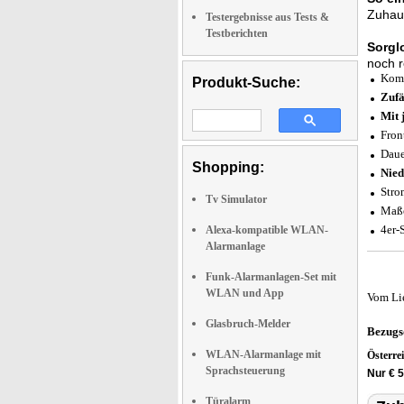
Zuhau
Testergebnisse aus Tests &
Testberichten
Sorgl
noch r
Komp
Produkt-Suche:
Zufä
Mit 
Fron
Daue
Shopping:
Nied
Stro
Tv Simulator
Maße
4er-
Alexa-kompatible WLAN-
Alarmanlage
Funk-Alarmanlagen-Set mit
WLAN und App
Vom Li
Glasbruch-Melder
Bezugs
WLAN-Alarmanlage mit
Österre
Sprachsteuerung
Nur € 5
Türalarm