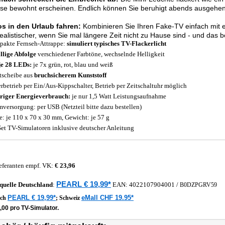
se bewohnt erscheinen. Endlich können Sie beruhigt abends ausgehen
os in den Urlaub fahren:
Kombinieren Sie Ihren Fake-TV einfach mit ei
ealistischer, wenn Sie mal längere Zeit nicht zu Hause sind - und das
akte Fernseh-Attrappe:
simuliert typisches TV-Flackerlicht
llige Abfolge
verschiedener Farbtöne, wechselnde Helligkeit
je 28 LEDs:
je 7x grün, rot, blau und weiß
tscheibe aus
bruchsicherem Kunststoff
rbetrieb per Ein/Aus-Kippschalter, Betrieb per Zeitschaltuhr möglich
riger Energieverbrauch:
je nur 1,5 Watt Leistungsaufnahme
mversorgung: per USB (Netzteil bitte dazu bestellen)
: je 110 x 70 x 30 mm, Gewicht: je 57 g
Set TV-Simulatoren inklusive deutscher Anleitung
eferanten empf. VK:
€ 23,96
PEARL € 19,99*
quelle
Deutschland
:
EAN:
4022107904001
/
B0DZPGRV59
PEARL € 19,99*
eMall CHF 19.95*
ich
;
Schweiz
,00 pro TV-Simulator.