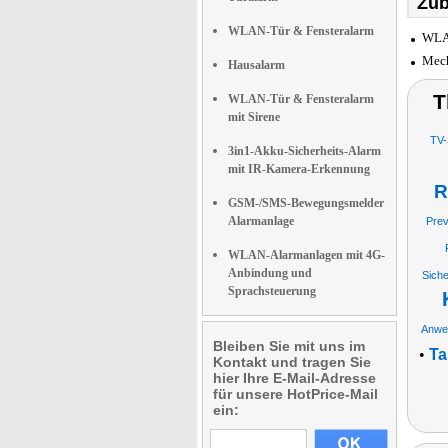
Zub
WLAN-Tür & Fensteralarm
WLAN
Mech
Hausalarm
T
WLAN-Tür & Fensteralarm
mit Sirene
TV-
3in1-Akku-Sicherheits-Alarm
mit IR-Kamera-Erkennung
R
GSM-/SMS-Bewegungsmelder
Alarmanlage
Prev
WLAN-Alarmanlagen mit 4G-
Anbindung und
Siche
Sprachsteuerung
Anwe
Bleiben Sie mit uns im
•
Ta
Kontakt und tragen Sie
hier Ihre E-Mail-Adresse
für unsere HotPrice-Mail
ein: