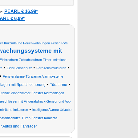
PEARL € 16,99*
le
:
ARL € 6,99*
er Kurzurlaube Ferienwohnungen Ferien RVs
wachungssysteme mit
Einbrechern Zeitschaltuhren Timer Imitations
•
•
•
te
Einbruchsschutz
Fernsehsimulatoren
•
Fensteralarme Türalarme Alarmsysteme
•
•
agen mit Sprachsteuerung
Türalarme
aufende Wohnzimmer Fenster Alarmanlagen
geschlösser mit Fingerabdruck-Sensor und App
•
nbrüche Imitatoren
intelligente Alarme Urlaube
bstahlschutze Türen Fenster Kameras
ür Autos und Fahrräder