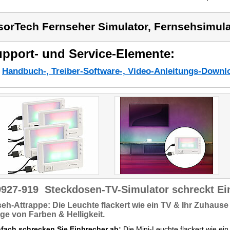
sorTech Fernseher Simulator, Fernsehsimula
pport- und Service-Elemente:
Handbuch-, Treiber-Software-, Video-Anleitungs-Downl
9927-919
Steckdosen-TV-Simulator schreckt Ei
eh-Attrappe:
Die Leuchte flackert wie ein TV & Ihr Zuhaus
lge
von Farben & Helligkeit.
nfach schrecken Sie Einbrecher ab:
Die Mini-Leuchte flackert wie ein