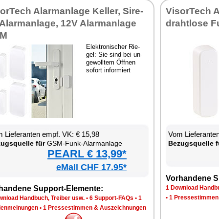
sor­Tech Alarm­an­la­ge Kel­ler, Si­re­
Vi­sor­Tech A
Alarm­an­la­ge, 12V Alarm­an­la­ge
draht­lo­se 
SM
Elek­tro­ni­scher Rie­
gel: Sie sind bei un­
ge­woll­tem Öff­nen
so­fort in­for­miert
 Lie­fe­ran­ten empf. VK: € 15,98
Vom Lie­fe­ran­t
zugs­quel­le für
GSM-Funk-Alarm­an­la­ge
Be­zugs­quel­le f
PEARL € 13,99*
eMall CHF 17.95*
Vor­han­de­ne S
han­de­ne Sup­port-Ele­men­te:
1 Down­load Hand­bu
•
1 Pres­se­stim­men
n­load Hand­buch, Trei­ber usw.
•
6 Sup­port-FAQs
•
1
en­mei­nun­gen
•
1 Pres­se­stim­men & Aus­zeich­nun­gen