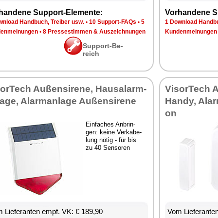
han­de­ne Sup­port-Ele­men­te:
Vor­han­de­ne S
n­load Hand­buch, Trei­ber usw.
•
10 Sup­port-FAQs
•
5
1 Down­load Hand­bu
en­mei­nun­gen
•
8 Pres­se­stim­men & Aus­zeich­nun­gen
Kun­den­mei­nun­gen
Sup­port-Be­
reich
sor­Tech Au­ßen­si­re­ne, Hausalarm­
Vi­sor­Tech A
la­ge, Alarm­an­la­ge Au­ßen­si­re­ne
Han­dy, Alarm
on
Ein­fa­ches An­brin­
gen: kei­ne Ver­ka­be­
lung nö­tig - für bis
zu 40 Sen­so­ren
 Lie­fe­ran­ten empf. VK: € 189,90
Vom Lie­fe­ran­t