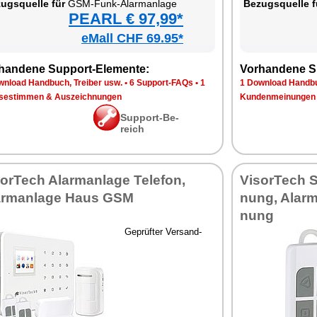
zugs­quel­le für
GSM-Funk-Alarm­an­la­ge
Be­zugs­quel­le f
PEARL € 97,99*
eMall CHF 69.95*
han­de­ne Sup­port-Ele­men­te:
Vor­han­de­ne S
n­load Hand­buch, Trei­ber usw.
•
6 Sup­port-FAQs
•
1
1 Down­load Hand­bu
se­stim­men & Aus­zeich­nun­gen
Kun­den­mei­nun­gen
Sup­port-Be­
reich
sor­Tech Alarm­an­la­ge Te­le­fon,
Vi­sor­Tech S
rm­an­la­ge Haus GSM
nung, Alarm­s
nung
Ge­prüf­ter Ver­sand­