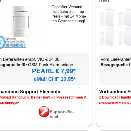
m
ßen
Ge­prüf­ter Ver­sand­
rück­läu­fer zum Top-
Preis - mit 24 Mo­na­
ten Ge­währ­leis­tung!
 Lie­fe­ran­ten empf. VK: € 24,90
Vom Lie­fe­ran­t
zugs­quel­le für
GSM-Funk-Alarm­an­la­ge
Be­zugs­quel­le f
PEARL € 7,99*
eMall CHF 10.95*
han­de­ne Sup­port-Ele­men­te:
Vor­han­de­ne S
n­load Hand­buch, Trei­ber usw.
•
3 Pres­se­stim­men &
1 Down­load Hand­bu
eich­nun­gen
Pres­se­stim­men & 
Sup­port-Be­
reich