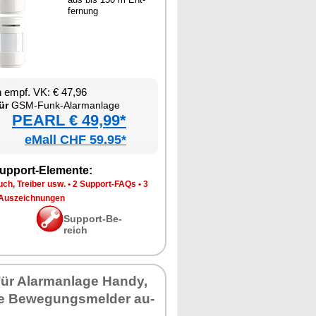
fer­nung
en empf. VK: € 47,96
ür
GSM-Funk-Alarm­an­la­ge
PEARL € 49,99*
eMall CHF 59.95*
up­port-Ele­men­te:
ch, Trei­ber usw.
•
2 Sup­port-FAQs
•
3
Aus­zeich­nun­gen
Sup­port-Be­
reich
ür Alarm­an­la­ge Han­dy,
ge Be­we­gungs­mel­der au­