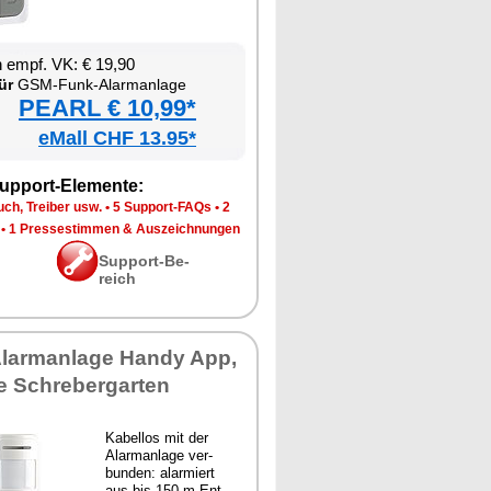
en empf. VK: € 19,90
ür
GSM-Funk-Alarm­an­la­ge
PEARL € 10,99*
eMall CHF 13.95*
up­port-Ele­men­te:
ch, Trei­ber usw.
•
5 Sup­port-FAQs
•
2
•
1 Pres­se­stim­men & Aus­zeich­nun­gen
Sup­port-Be­
reich
Alarm­an­la­ge Han­dy App,
e Schre­ber­gar­ten
Ka­bel­los mit der
Alarm­an­la­ge ver­
bun­den: alar­miert
aus bis 150 m Ent­