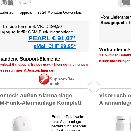
läu­fer zum Top­p­reis - mit 24 Mo­na­ten Ge­währ­leis­
Vom Lie­fe­ran­t
Be­zugs­quel­le f
 Lie­fe­ran­ten empf. VK: € 199,90
zugs­quel­le für
GSM-Funk-Alarm­an­la­ge
PEARL € 91,67*
eMall CHF 99.95*
Vor­han­de­ne S
1 Down­load Hand­bu
han­de­ne Sup­port-Ele­men­te:
Kun­den­mei­nun­gen
n­load Hand­buch, Trei­ber usw.
•
1 Kun­den­mei­nun­gen
res­se­stim­men & Aus­zeich­nun­gen
Sup­port-Be­
reich
sor­Tech au­ßen Alarm­an­la­ge,
Vi­sor­Tech 
-Funk-Alarm­an­la­ge Kom­plett
Alarm­an­la­g
Er­höh­te Reich­wei­te
Ih­rer Alarm­an­la­ge:
per­fekt für Sen­so­ren
im Au­ßen­be­reich