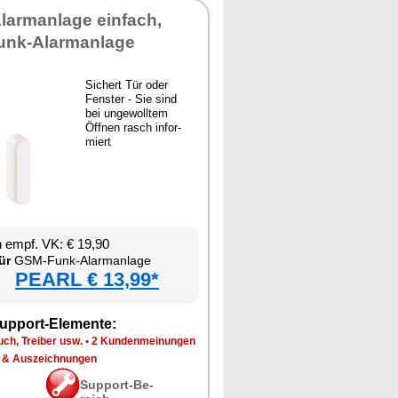
larm­an­la­ge ein­fach,
Funk-Alarm­an­la­ge
Si­chert Tür oder
Fens­ter - Sie sind
bei un­ge­woll­tem
Öff­nen rasch in­for­
miert
en empf. VK: € 19,90
ür
GSM-Funk-Alarm­an­la­ge
PEARL € 13,99*
up­port-Ele­men­te:
ch, Trei­ber usw.
•
2 Kun­den­mei­nun­gen
 & Aus­zeich­nun­gen
Sup­port-Be­