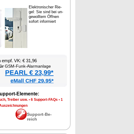
Elek­tro­ni­scher Rie­
gel: Sie sind bei un­
ge­woll­tem Öff­nen
so­fort in­for­miert
en empf. VK: € 31,96
ür
GSM-Funk-Alarm­an­la­ge
PEARL € 23,99*
eMall CHF 29.95*
up­port-Ele­men­te:
ch, Trei­ber usw.
•
6 Sup­port-FAQs
•
1
Aus­zeich­nun­gen
Sup­port-Be­
reich