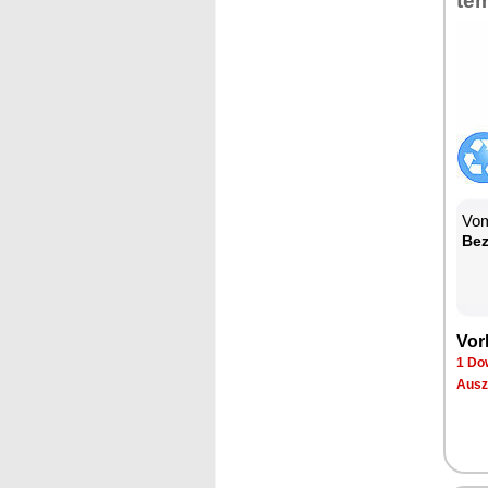
te
Vom
Be­
Vor­
1 Dow
Aus­z