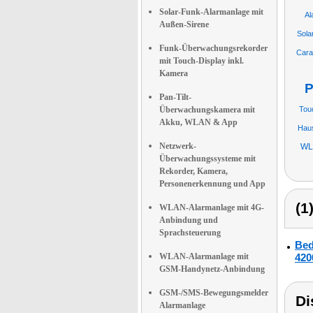
Solar-Funk-Alarmanlage mit
Al
Außen-Sirene
Sola
Funk-Überwachungsrekorder
Cara
mit Touch-Display inkl.
Kamera
P
Pan-Tilt-
Überwachungskamera mit
Touc
Akku, WLAN & App
Hau
Netzwerk-
WL
Überwachungssysteme mit
Rekorder, Kamera,
Personenerkennung und App
(1
WLAN-Alarmanlage mit 4G-
Anbindung und
Sprachsteuerung
Bed
WLAN-Alarmanlage mit
420
GSM-Handynetz-Anbindung
GSM-/SMS-Bewegungsmelder
Di
Alarmanlage