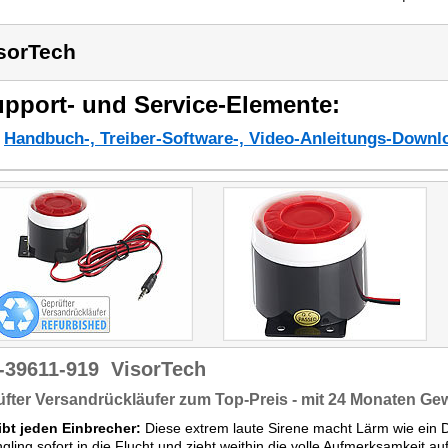
sorTech
pport- und Service-Elemente:
Handbuch-, Treiber-Software-, Video-Anleitungs-Downl
-39611-919
VisorTech
fter Versandrückläufer zum Top-Preis - mit 24 Monaten Ge
eibt jeden Einbrecher:
Diese extrem laute Sirene macht Lärm wie ein 
ngling sofort in die Flucht und zieht weithin die volle Aufmerksamkeit auf