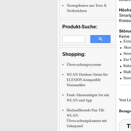
Testergebnisse aus Tests &
Höchs
Testberichten
Smartp
Kreiss
Produkt-Suche:
Störu
Keine 
Extr
Akus
Steu
Shopping:
Zur
Überwachungssysteme
Kabe
Maße
WLAN-Outdoor-Sirene für
Sire
ELESION-kompatible
Warnmelder
Funk-Alarmanlagen-Set mit
Vom Li
WLAN und App
Hochauflösende Pan-Tilt-
Bezugs
WLAN-
Überwachungskamera mit
T
Solarpanel