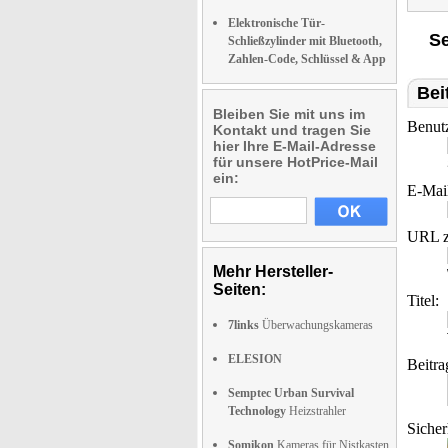
Elektronische Tür-
Se
Schließzylinder mit Bluetooth,
Zahlen-Code, Schlüssel & App
Bei
Bleiben Sie mit uns im
Benut
Kontakt und tragen Sie
hier Ihre E-Mail-Adresse
für unsere HotPrice-Mail
ein:
E-Mai
URL z
Mehr Hersteller-
Seiten:
Titel:
7links
Überwachungskameras
ELESION
Beitra
Semptec Urban Survival
Technology
Heizstrahler
Sicher
Somikon
Kameras für Nistkasten