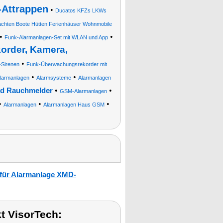
Attrappen
•
Ducatos KFZs LKWs
chten Boote Hütten Ferienhäuser Wohnmobile
•
•
Funk-Alarmanlagen-Set mit WLAN und App
order, Kamera,
•
Sirenen
Funk-Überwachungsrekorder mit
•
•
armanlagen
Alarmsysteme
Alarmanlagen
•
•
und Rauchmelder
GSM-Alarmanlagen
•
•
•
Alarmanlagen
Alarmanlagen Haus GSM
 für Alarmanlage XMD-
t VisorTech: