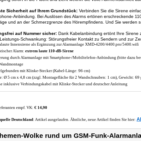
te Sicherheit auf Ihrem Grundstück:
Verbinden Sie die Sirene einfac
hone-Anbindung. Bei Auslösen des Alarms ertönen erschreckende 110 
äge und an der Schmerzgrenze des Hörempfindens. Und Sie werden sof
ngsfrei auf Nummer sicher:
Dank Kabelanbindung ertönt Ihre Sirene z
Leistungs-Schwankung: Störungsfreier Kontakt zu Sendern und zur Zentra
alaute Innensirene als Ergänzung zur Alarmanlage XMD-4200/4400.pro/5400.wifi
tischer Alarm:
extrem laute 110-dB-Sirene
erung durch Alarmanlage mit Smartphone-/Mobiltelefon-Anbindung (bitte dazu bes
 Wandmontage
lgebunden mit Klinke-Stecker (Kabel-Länge: 96 cm)
: Ø 5 cm x 4,8 cm (zzgl. Montagefläche für 2 Wandschrauben: 1 cm), Gewicht: 69 
ne inklusive Verbindungskabel mit Klinke-Stecker und deutscher Anleitung
eferanten empf. VK:
€ 14,90
A
quelle
Deutschland
: Artikel ausgelaufen. Ähnliche, neue Artikel finden Sie hier:
hemen-Wolke rund um GSM-Funk-Alarmanl