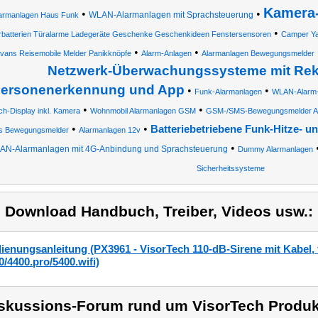
Kamera-
•
•
WLAN-Alarmanlagen mit Sprachsteuerung
armanlagen Haus Funk
•
rbatterien Türalarme Ladegeräte Geschenke Geschenkideen Fenstersensoren
Camper Ya
•
•
vans Reisemobile Melder Panikknöpfe
Alarm-Anlagen
Alarmanlagen Bewegungsmelder
Netzwerk-Überwachungssysteme mit Rek
ersonenerkennung und App
•
•
Funk-Alarmanlagen
WLAN-Alarm-
•
•
h-Display inkl. Kamera
Wohnmobil Alarmanlagen GSM
GSM-/SMS-Bewegungsmelder Al
•
•
Batteriebetriebene Funk-Hitze- 
s Bewegungsmelder
Alarmanlagen 12v
•
AN-Alarmanlagen mit 4G-Anbindung und Sprachsteuerung
Dummy Alarmanlagen
Sicherheitssysteme
) Download Handbuch, Treiber, Videos usw.:
ienungsanleitung (PX3961 - VisorTech 110-dB-Sirene mit Kabel,
0/4400.pro/5400.wifi)
skussions-Forum rund um VisorTech Produk