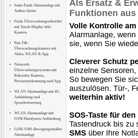
Als Ersatz & Er
Solar-Funk-Alarmanlage mit
Funktionen aus 
Außen-Sirene
Funk-Überwachungsrekorder
Volle Kontrolle a
mit Touch-Display inkl.
Kamera
Alarmanlage, wenn 
sie, wenn Sie wied
Pan-Tilt-
Überwachungskamera mit
Akku, WLAN & App
Cleverer Schutz p
Netzwerk-
einzelne Sensoren, 
Überwachungssysteme mit
Rekorder, Kamera,
So bewegen Sie sic
Personenerkennung und App
auszulösen. Tür-, F
WLAN-Alarmanlage mit 4G-
weiterhin aktiv!
Anbindung und
Sprachsteuerung
SOS-Taste für den 
WLAN-Alarmanlage mit
GSM-Handynetz-Anbindung
Tastendruck bis zu 
GSM-/SMS-Bewegungsmelder
SMS
über Ihre Notl
Alarmanlage