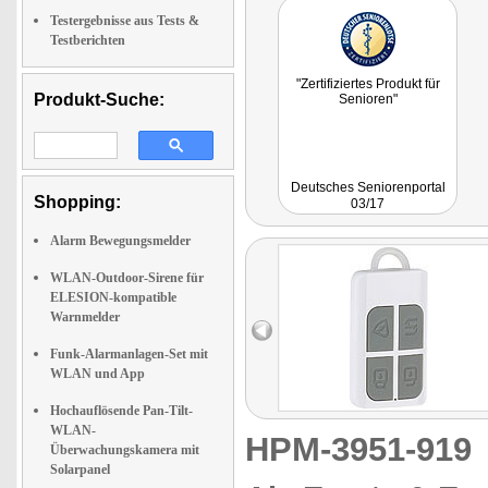
Testergebnisse aus Tests &
Testberichten
"Zertifiziertes Produkt für
Produkt-Suche:
Senioren"
Deutsches Seniorenportal
Shopping:
03/17
Alarm Bewegungsmelder
WLAN-Outdoor-Sirene für
ELESION-kompatible
Warnmelder
Funk-Alarmanlagen-Set mit
WLAN und App
Hochauflösende Pan-Tilt-
WLAN-
HPM-3951-91
Überwachungskamera mit
Solarpanel