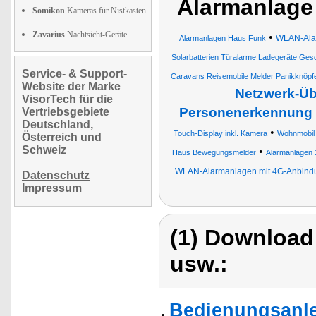
Alarmanlage
Somikon
Kameras für Nistkasten
Zavarius
Nachtsicht-Geräte
•
WLAN-Alar
Alarmanlagen Haus Funk
Solarbatterien Türalarme Ladegeräte G
Service- & Support-
Caravans Reisemobile Melder Panikknöpf
Website der Marke
Netzwerk-Üb
VisorTech für die
Personenerkennung
Vertriebsgebiete
Deutschland,
•
Touch-Display inkl. Kamera
Wohnmobil
Österreich und
Schweiz
•
Haus Bewegungsmelder
Alarmanlagen 
WLAN-Alarmanlagen mit 4G-Anbind
Datenschutz
Impressum
(1) Download
usw.:
Bedienungsanle