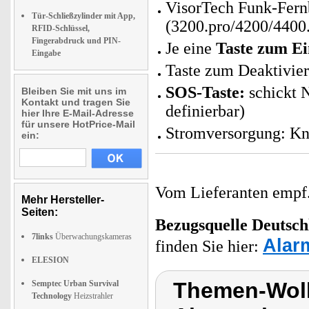
VisorTech Funk-Fer
Tür-Schließzylinder mit App,
(3200.pro/4200/4400.
RFID-Schlüssel,
Fingerabdruck und PIN-
Je eine
Taste zum Ei
Eingabe
Taste zum Deaktivier
SOS-Taste:
schickt 
Bleiben Sie mit uns im
Kontakt und tragen Sie
definierbar)
hier Ihre E-Mail-Adresse
für unsere HotPrice-Mail
Stromversorgung: Kno
ein:
Vom Lieferanten emp
Mehr Hersteller-
Seiten:
Bezugsquelle
Deutsch
7links
Überwachungskameras
Alar
finden Sie hier:
ELESION
Themen-Wol
Semptec Urban Survival
Technology
Heizstrahler