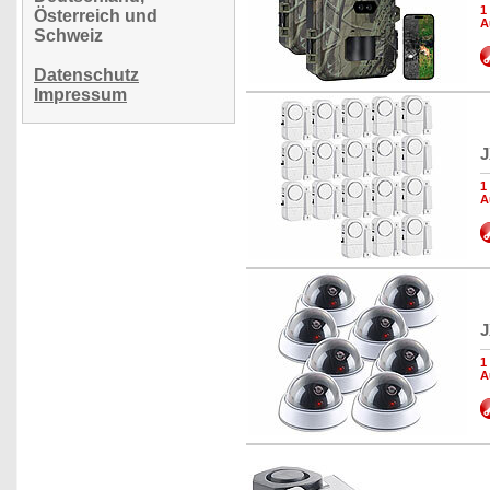
1
Österreich und
A
Schweiz
Datenschutz
Impressum
J
1
A
J
1
A