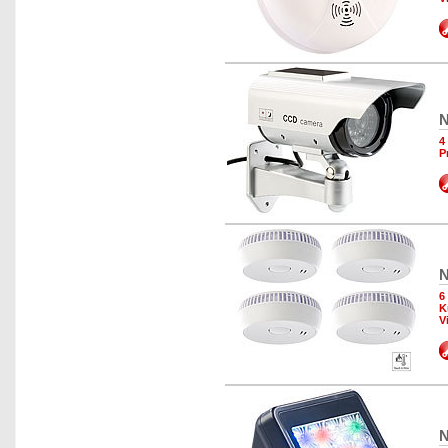
N
4
P
N
6
K
V
N