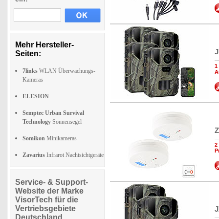
Mehr Hersteller-
J
Seiten:
1
7links
WLAN Überwachungs-
A
Kameras
ELESION
Semptec Urban Survival
Technology
Sonnensegel
Z
Somikon
Minikameras
2
P
Zavarius
Infrarot Nachtsichtgeräte
Service- & Support-
Website der Marke
VisorTech für die
Vertriebsgebiete
J
Deutschland,