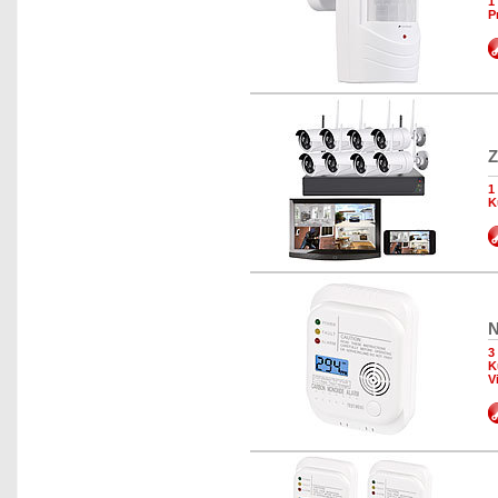
1
P
Z
1
K
N
3
K
V