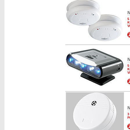
N
5
K
V
N
5
K
V
N
3
P