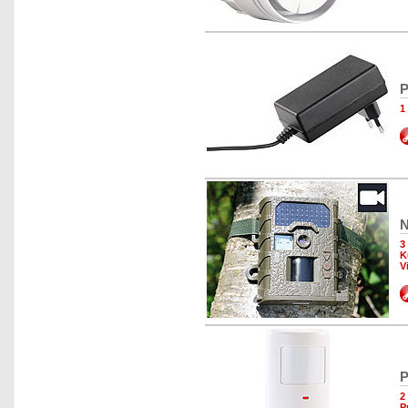
P
1
N
3
K
V
P
2
P