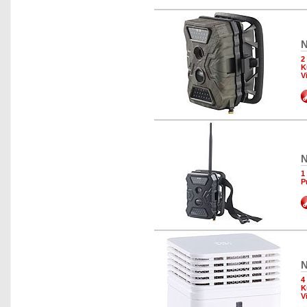
N
2
K
V
N
1
P
N
4
K
V