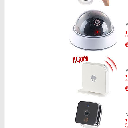
P
3
P
P
1
A
N
7
K
V