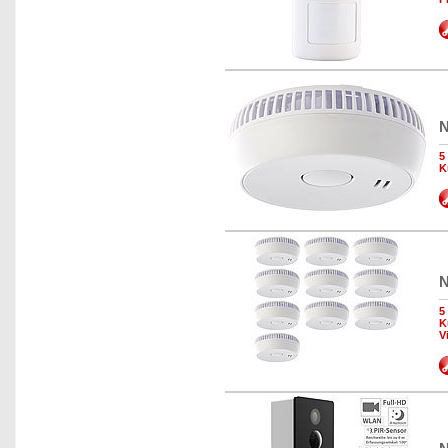
N
5
K
N
5
K
V