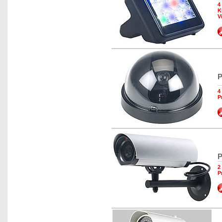
4
K
V
P
4
P
P
2
P