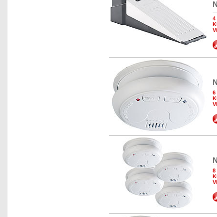
N
4
K
V
N
6
K
V
N
8
K
V