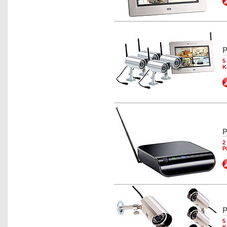
P
5
K
P
2
P
P
5