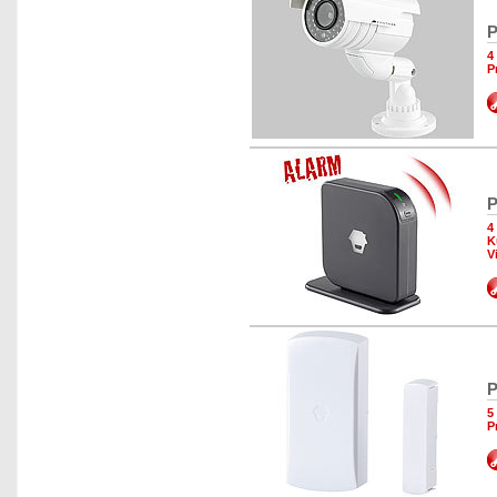
P
4
P
P
4
K
V
P
5
P