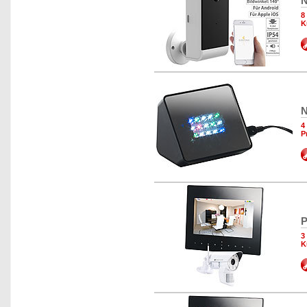
N
8
K
N
4
P
P
3
K