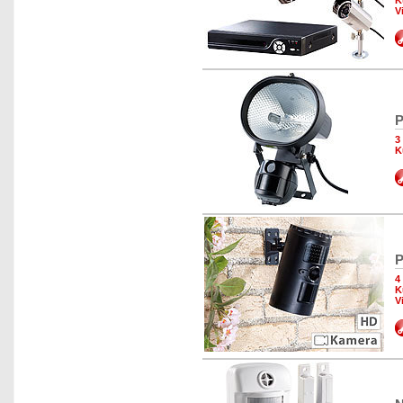
K
V
P
3
K
P
4
K
V