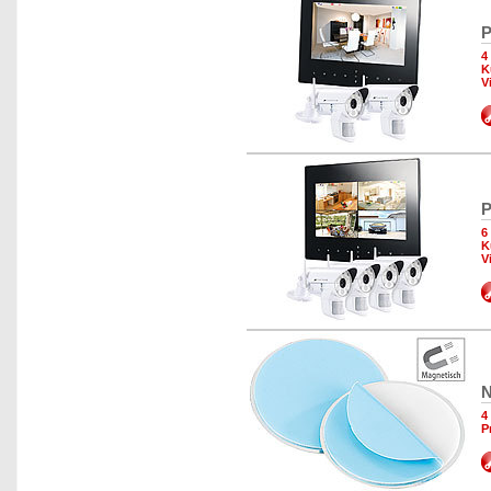
P
4
K
V
P
6
K
V
N
4
P