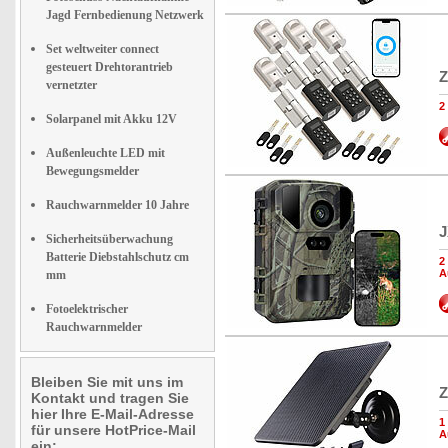
Jagd Fernbedienung Netzwerk
Set weltweiter connect
gesteuert Drehtorantrieb
Z
vernetzter
2
Solarpanel mit Akku 12V
Außenleuchte LED mit
Bewegungsmelder
Rauchwarnmelder 10 Jahre
J
Sicherheitsüberwachung
Batterie Diebstahlschutz cm
2
A
mm
Fotoelektrischer
Rauchwarnmelder
Bleiben Sie mit uns im
Z
Kontakt und tragen Sie
hier Ihre E-Mail-Adresse
1
für unsere HotPrice-Mail
A
ein: