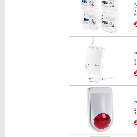
N
3
K
P
1
A
P
1
A