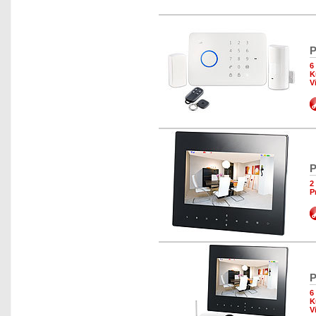
P
6
K
V
P
2
P
P
6
K
V