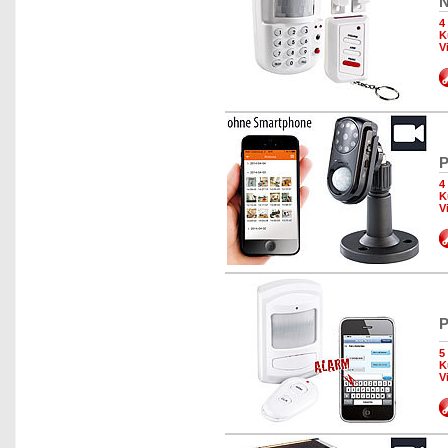
N
4
K
V
P
4
K
V
P
5
K
V