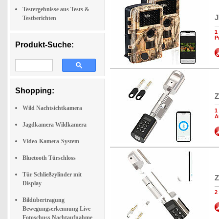
Testergebnisse aus Tests &
J
Testberichten
1
P
Produkt-Suche:
Shopping:
Z
Wild Nachtsichtkamera
1
A
Jagdkamera Wildkamera
Video-Kamera-System
Bluetooth Türschloss
Tür Schließzylinder mit
Z
Display
2
Bildübertragung
Bewegungserkennung Live
Fotoschuss Nachtaufnahme