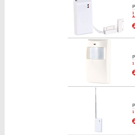
P
1
A
P
1
P
1