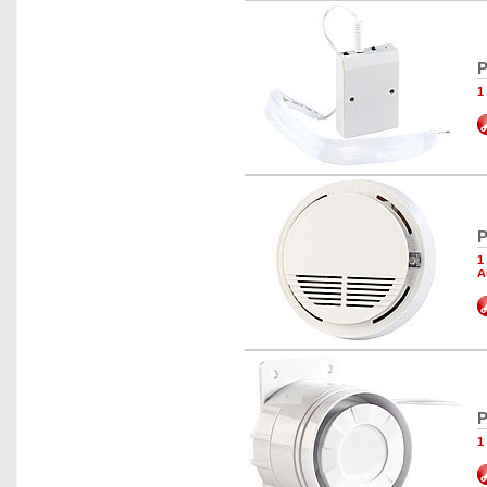
P
1
P
1
A
P
1