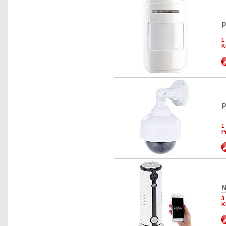
P
1
K
P
1
P
N
3
K