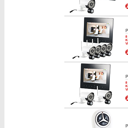
P
8
K
V
P
8
K
V
P