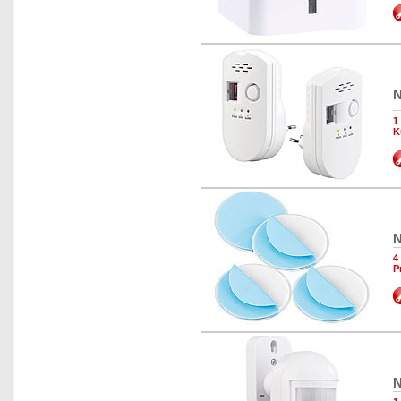
N
1
K
N
4
P
N