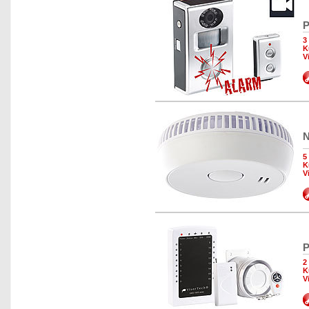
P
3
K
V
N
5
K
V
P
2
K
V