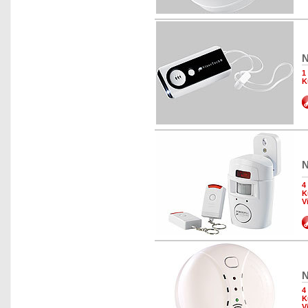
N
1
K
N
4
K
V
N
4
K
V