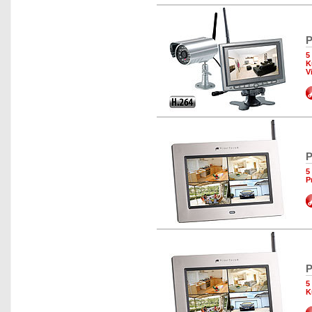
P
5
K
V
P
5
P
P
5
K