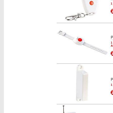
1
P
1
A
P
1