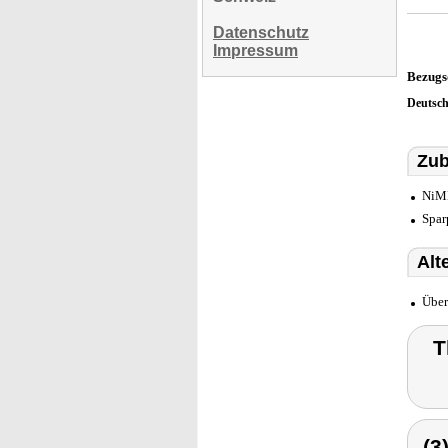
Datenschutz
Impressum
Bezugs
Deutsc
Zub
NiMH
Spar
Alt
Über
T
(3