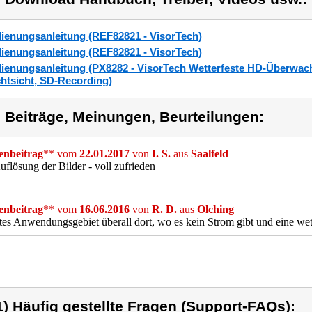
ienungsanleitung (REF82821 - VisorTech)
ienungsanleitung (REF82821 - VisorTech)
ienungsanleitung (PX8282 - VisorTech Wetterfeste HD-Überwa
htsicht, SD-Recording)
) Beiträge, Meinungen, Beurteilungen:
nbeitrag
** vom
22.01.2017
von
I. S.
aus
Saalfeld
uflösung der Bilder - voll zufrieden
nbeitrag
** vom
16.06.2016
von
R. D.
aus
Olching
tes Anwendungsgebiet überall dort, wo es kein Strom gibt und eine wet
1) Häufig gestellte Fragen (Support-FAQs):