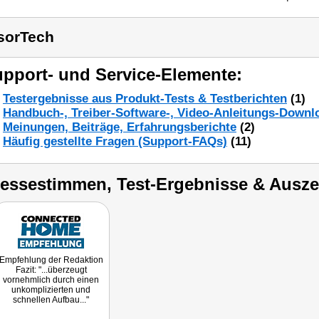
sorTech
pport- und Service-Elemente:
Testergebnisse aus Produkt-Tests & Testberichten
(1)
Handbuch-, Treiber-Software-, Video-Anleitungs-Downl
Meinungen, Beiträge, Erfahrungsberichte
(2)
Häufig gestellte Fragen (Support-FAQs)
(11)
ressestimmen, Test-Ergebnisse & Ausz
Empfehlung der Redaktion
Fazit: "...überzeugt
vornehmlich durch einen
unkomplizierten und
schnellen Aufbau..."