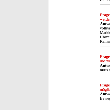
Frage
werde
Antwo
vollst
Marki
Uhrzei
Kamer
Frage
übert
Antwo
muss n
Frage
mögli
Antwo
Bewegu