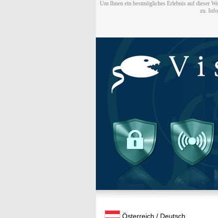
Um Ihnen ein bestmögliches Erlebnis auf dieser We
zu. Inf
Österreich / Deutsch