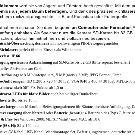
ldkamera
wird sie von Jägern und Förstern hoch geschätzt. Mit dem pr
emlos an jedem Baum befestigen.
Und dank des präzisen Richtlasers 
hters ruckzuck ausgerichtet - z.B. auf Fuchsbau oder Futterquelle.
Aufnahmen schauen Sie dann bequem
an Computer oder Fernseher.
A
umfang enthalten. Als Speicher nutzt die Kamera SD-Karten bis 32 GB. 
schen, überall hin mitnehmen und vielfach neu bespielen.
htsicht-Überwachungskamera
mit hochwertigem PIR-Bewegungsmelder
Richtlaser:
perfekt für den Einsatz als Wildkamera
erfest: IP 66
gungsgesteuerte Aufzeichnung
auf SD-Karte bis 32 GB (bitte separat bestellen)
elles Aktivieren am Gerät
-Auflösungen:
8 MP (interpoliert), 5 MP (nativ), 3 MP; JPEG-Format, Farbe
o-Auflösungen:
HD (1280 x 720 @ 30 fps), VGA (640 x 480 @ 30 fps); MPEG-For
nahmewinkel:
50°, Fix-Fokus: ab 1,5 m
nfrarot-LEDs für klare Bilder
auch bei völliger Dunkelheit
hweite IR
: bis zu 18 m
as:
Integriertes Mikrofon, Befestigungsriemen für Bäume, drehbare Aufhängung, 
mversorgung über Netzteil
oder
Batterie
(benötigt 4 Batterien des Typs C, bitte se
 & Play
bei Windows 2000/ME/XP/Vista/7 und MAC ab 10.6
 (Ø x H):
85 x 140 mm
usive AV-Kabel, USB-Kabel, Wandmontage-Set, Befestigungsriemen, deutsche Anle