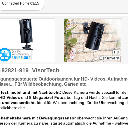
Connected Home 03/15
-82821-919
VisorTech
gungsgesteuerte
Outdoorkamera für
HD- Videos.
Aufnahme 
laser... Für
Wildbeobachtung,
Garten etc.
rfest, mobil und mit Nachtsicht:
Diese Kamera wurde speziell für den
HD-Videos
und
8-Megapixel-Fotos
bei Tag und Nacht. Sie kommt
au
- und wasserdicht.
Ideal für Wildbeobachtung, für die Überwachung 
stückbereiche.
cherheitskamera
mit Bewegungssensor
überwacht sie Ihren Außenbe
erson der Kamera zu nahe, startet automatisch die Aufnahme - wahlw