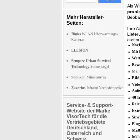
Als
Wi
probl
Mehr Hersteller-
Beobac
Seiten:
Ihre 
Liefer
7links
WLAN Überwachungs-
austau
Kameras
Nac
ELESION
Mit 
Wett
Semptec Urban Survival
Bewe
Technology
Sonnensegel
Manu
Somikon
Minikameras
Bild
Vide
Zavarius
Infrarot Nachtsichtgeräte
Auf
40 I
Reic
Service- & Support-
Website der Marke
Extr
VisorTech für die
Stro
Vertriebsgebiete
Plug
Deutschland,
Maße
Österreich und
Inkl
Schweiz