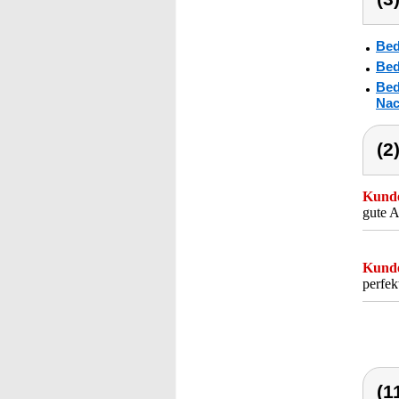
Bed
Bed
Bed
Nac
(2
Kunde
gute A
Kunde
perfek
(1