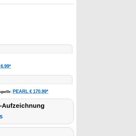
6,99*
PEARL € 170,99*
quelle
:
-Aufzeichnung
s