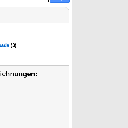
oads
(3)
eichnungen: