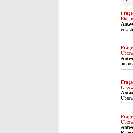
Frage
Eingan
Antwo
erford
Frage
Überw
Antwo
automa
Frage
Überw
Antwo
Überwa
Frage
Überw
Antwo
Kamera