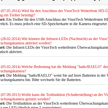
(07.05.2014) Wird für den Anschluss der VisorTech Wetterfeste HD
g ein Treiber benötigt?
rt:
Ein Treiber für den USB-Anschluss der VisorTech Wetterfesten 
erlich. Es muss jedoch eine SD-Speicherkarte in die Kamera eingesetzt 
(28.02.2014) Wie können die Infrarot-LEDs (Nachtsicht) an der Visor
achungskamera aktiviert werden?
rt:
Die Infrarot-LEDs der VisorTech wetterfesten Überwachungskamer
tisch aktiviert.
(05.02.2014) Welche Bedeutung hat die Meldung "batlo/BAELO" der 
achungskamera?
rt:
Die Meldung "batlo/BAELO" weist Sie auf leere Batterien in der V
chungskamera hin. Bitte wechseln Sie die Batterien.
(07.09.2013) Wofür kann die Testfunktion (Schalterstellung) an der Vi
achungskamera genutzt werden?
rt:
Die Testfunktion an der VisorTech wetterfesten Überwachungskame
 per LED (ähnlich eines Laserpointers).