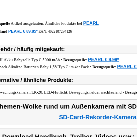
PEARL
quelle
Artikel ausgelaufen. Ähnliche Produkte bei
PEARL € 89,85*
hland
EAN:
4022107294126
ehör / häufig mitgekauft:
PEARL € 8,99*
-Akku Babyzelle Typ C 5000 mAh •
Bezugsquelle
:
PEARL € 
pack Alkaline-Batterien Baby 1,5V Typ C im 4er-Pack •
Bezugsquelle
:
ernative / ähnliche Produkte:
wachungskamera FLK-20, LED-Flutlicht, Bewegungsmelder, nachlaufend •
Bezugs
hemen-Wolke rund um Außenkamera mit SD
SD-Card-Rekorder-Kamera
) Download Handbuch, Treiber, Videos usw.: