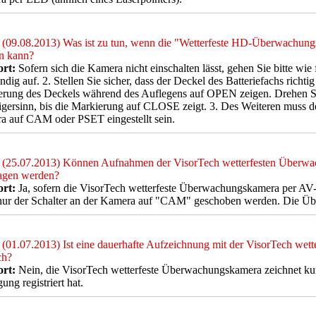
(09.08.2013) Was ist zu tun, wenn die "Wetterfeste HD-Überwachungs
n kann?
rt:
Sofern sich die Kamera nicht einschalten lässt, gehen Sie bitte wie
ändig auf. 2. Stellen Sie sicher, dass der Deckel des Batteriefachs richtig 
erung des Deckels während des Auflegens auf OPEN zeigen. Drehen S
gersinn, bis die Markierung auf CLOSE zeigt. 3. Des Weiteren muss der
a auf CAM oder PSET eingestellt sein.
(25.07.2013) Können Aufnahmen der VisorTech wetterfesten Überw
ragen werden?
rt:
Ja, sofern die VisorTech wetterfeste Überwachungskamera per AV-
ur der Schalter an der Kamera auf "CAM" geschoben werden. Die Über
(01.07.2013) Ist eine dauerhafte Aufzeichnung mit der VisorTech we
ch?
rt:
Nein, die VisorTech wetterfeste Überwachungskamera zeichnet kurz
ng registriert hat.