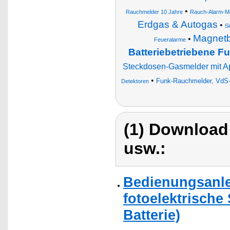
•
Rauchmelder 10 Jahre
Rauch-Alarm-M
Erdgas & Autogas
•
S
Magnetb
•
Feueralarme
Batteriebetriebene F
Steckdosen-Gasmelder mit A
•
Funk-Rauchmelder, VdS-ze
Detektoren
(1) Download
usw.:
Bedienungsanlei
fotoelektrische
Batterie)