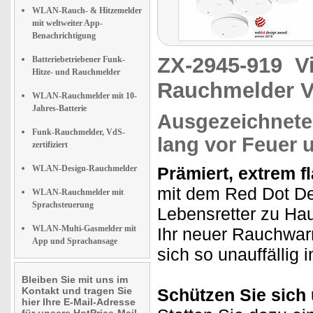
WLAN-Rauch- & Hitzemelder
mit weltweiter App-
Benachrichtigung
ZX-2945-919
V
Batteriebetriebener Funk-
Hitze- und Rauchmelder
Rauchmelder V
WLAN-Rauchmelder mit 10-
Jahres-Batterie
Ausgezeichneter
Funk-Rauchmelder, VdS-
lang vor Feuer
zertifiziert
WLAN-Design-Rauchmelder
Prämiert, extrem f
mit dem Red Dot D
WLAN-Rauchmelder mit
Sprachsteuerung
Lebensretter zu Ha
WLAN-Multi-Gasmelder mit
Ihr neuer Rauchwarn
App und Sprachansage
sich so unauffällig 
Bleiben Sie mit uns im
Kontakt und tragen Sie
Schützen Sie sich
hier Ihre E-Mail-Adresse