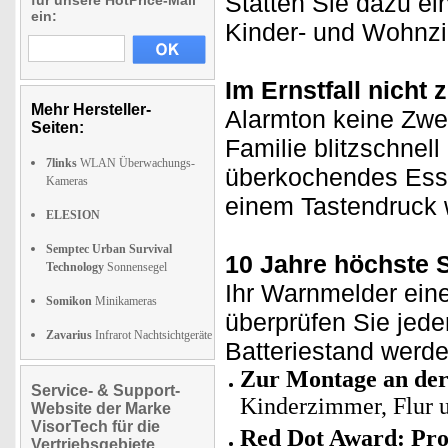
Statten Sie dazu ei
für unsere HotPrice-Mail
ein:
Kinder- und Wohnz
Im Ernstfall nicht 
Mehr Hersteller-
Alarmton keine Zwei
Seiten:
Familie blitzschnell
7links
WLAN Überwachungs-
überkochendes Esse
Kameras
einem Tastendruck 
ELESION
Semptec Urban Survival
10 Jahre höchste S
Technology
Sonnensegel
Ihr Warnmelder eine
Somikon
Minikameras
überprüfen Sie jede
Zavarius
Infrarot Nachtsichtgeräte
Batteriestand werd
Zur Montage an de
Service- & Support-
Kinderzimmer, Flur u
Website der Marke
VisorTech für die
Red Dot Award: Pro
Vertriebsgebiete