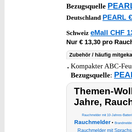
PEARL
Bezugsquelle
PEARL €
Deutschland
eMall CHF 1
Schweiz
Nur € 13,30 pro Rau
Zubehör / häufig mitgeka
Kompakter ABC-Feuer
PEAR
Bezugsquelle
:
Themen-Wolk
Jahre, Rauc
Rauchmelder mit 10-Jahres-Batter
Rauchmelder
•
Brandmelde
Rauchmelder mit Sprachs