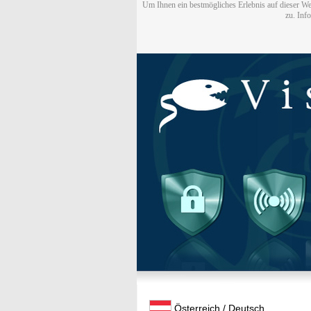
Um Ihnen ein bestmögliches Erlebnis auf dieser We
zu. Inf
Österreich / Deutsch