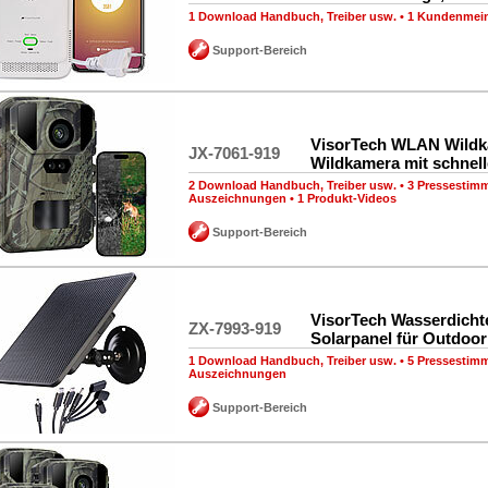
1 Download Handbuch, Treiber usw.
•
1 Kundenmei
Support-Bereich
VisorTech WLAN Wildk
JX-7061-919
Wildkamera mit schnel
2 Download Handbuch, Treiber usw.
•
3 Pressestim
Auszeichnungen
•
1 Produkt-Videos
Support-Bereich
VisorTech Wasserdichte
ZX-7993-919
Solarpanel für Outdoo
1 Download Handbuch, Treiber usw.
•
5 Pressestim
Auszeichnungen
Support-Bereich