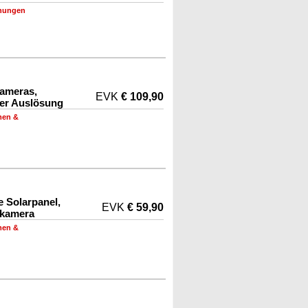
nungen
ameras,
EVK
€ 109,90
ler Auslösung
men &
 Solarpanel,
EVK
€ 59,90
rkamera
men &