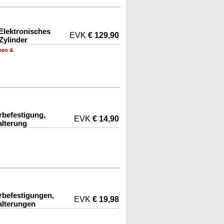
Elektronisches
EVK
€ 129,90
Zylinder
men &
befestigung,
EVK
€ 14,90
lterung
befestigungen,
EVK
€ 19,98
lterungen