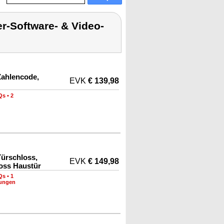
r-Software- & Video-
Zahlencode,
EVK
€ 139,98
Qs
•
2
Türschloss,
EVK
€ 149,98
oss Haustür
Qs
•
1
nungen