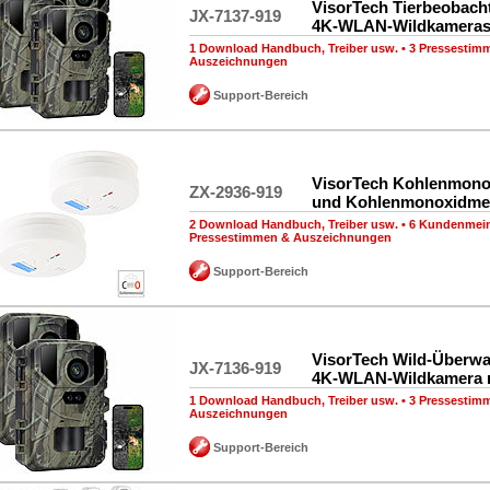
VisorTech Tierbeobach
JX-7137-919
4K-WLAN-Wildkameras
1 Download Handbuch, Treiber usw.
•
3 Pressestim
Auszeichnungen
Support-Bereich
VisorTech Kohlenmono
ZX-2936-919
und Kohlenmonoxidme
2 Download Handbuch, Treiber usw.
•
6 Kundenmei
Pressestimmen & Auszeichnungen
Support-Bereich
VisorTech Wild-Überw
JX-7136-919
4K-WLAN-Wildkamera 
1 Download Handbuch, Treiber usw.
•
3 Pressestim
Auszeichnungen
Support-Bereich