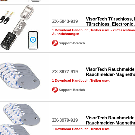
VisorTech Türschloss, 
ZX-5843-919
Türschloss, Electronic 
1 Download Handbuch, Treiber usw.
•
2 Pressestim
Auszeichnungen
Support-Bereich
VisorTech Rauchmelder
ZX-3977-919
Rauchmelder-Magnetha
1 Download Handbuch, Treiber usw.
Support-Bereich
VisorTech Rauchmelder
ZX-3979-919
Rauchmelder-Magnetha
1 Download Handbuch, Treiber usw.