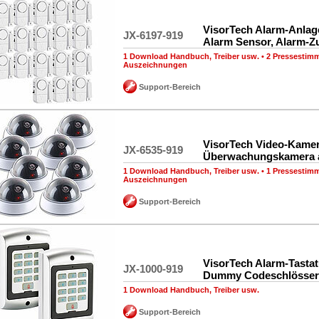
VisorTech Alarm-Anlag
JX-6197-919
Alarm Sensor, Alarm-Z
1 Download Handbuch, Treiber usw.
•
2 Pressestim
Auszeichnungen
Support-Bereich
VisorTech Video-Kamer
JX-6535-919
Überwachungskamera a
1 Download Handbuch, Treiber usw.
•
1 Pressestim
Auszeichnungen
Support-Bereich
VisorTech Alarm-Tastat
JX-1000-919
Dummy Codeschlösser
1 Download Handbuch, Treiber usw.
Support-Bereich