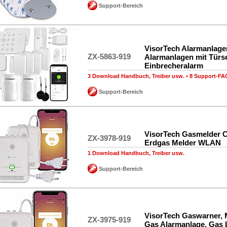
Support-Bereich
VisorTech Alarmanlage
ZX-5863-919
Alarmanlagen mit Türs
Einbrecheralarm
3 Download Handbuch, Treiber usw.
•
8 Support-FA
Support-Bereich
VisorTech Gasmelder 
ZX-3978-919
Erdgas Melder WLAN
1 Download Handbuch, Treiber usw.
Support-Bereich
VisorTech Gaswarner, 
ZX-3975-919
Gas Alarmanlage, Gas 