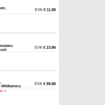
utz,
EVK
€ 11,98
mulator,
EVK
€ 23,96
ruch
,
EVK
€ 99,98
 Wildkamera
Qs
•
1