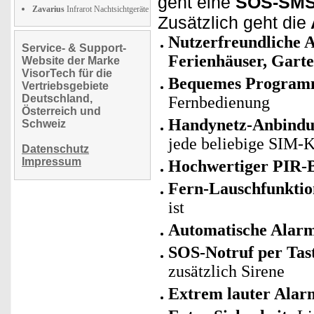
geht eine
SOS-SM
Zavarius
Infrarot Nachtsichtgeräte
Zusätzlich geht die
Nutzerfreundliche 
Service- & Support-
Ferienhäuser, Garte
Website der Marke
VisorTech für die
Bequemes Programm
Vertriebsgebiete
Deutschland,
Fernbedienung
Österreich und
Handynetz-Anbindu
Schweiz
jede beliebige SIM-
Datenschutz
Impressum
Hochwertiger PIR-
Fern-Lauschfunktio
ist
Automatische Ala
SOS-Notruf per Tas
zusätzlich Sirene
Extrem lauter Alar