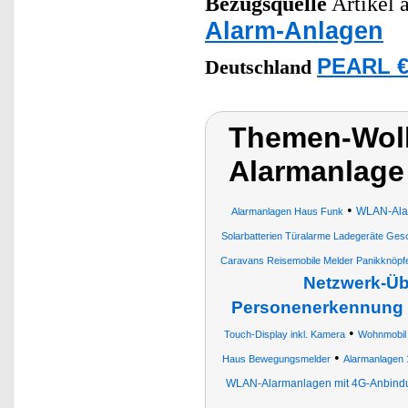
Bezugsquelle
Artikel a
Alarm-Anlagen
PEARL €
Deutschland
Themen-Wol
Alarmanlage
•
WLAN-Alar
Alarmanlagen Haus Funk
Solarbatterien Türalarme Ladegeräte G
Caravans Reisemobile Melder Panikknöpf
Netzwerk-Üb
Personenerkennung
•
Touch-Display inkl. Kamera
Wohnmobil
•
Haus Bewegungsmelder
Alarmanlagen 
WLAN-Alarmanlagen mit 4G-Anbind