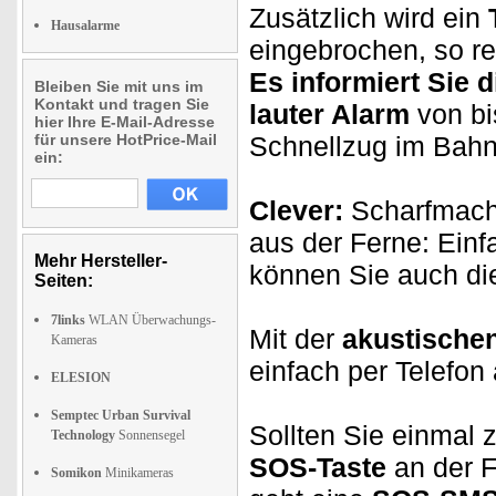
Zusätzlich wird ein
Hausalarme
eingebrochen, so r
Es informiert Sie 
Bleiben Sie mit uns im
Kontakt und tragen Sie
lauter Alarm
von bi
hier Ihre E-Mail-Adresse
für unsere HotPrice-Mail
Schnellzug im Bahn
ein:
Clever:
Scharfmache
aus der Ferne: Ein
Mehr Hersteller-
können Sie auch d
Seiten:
7links
WLAN Überwachungs-
Mit der
akustische
Kameras
einfach per Telefon 
ELESION
Semptec Urban Survival
Sollten Sie einmal 
Technology
Sonnensegel
SOS-Taste
an der F
Somikon
Minikameras