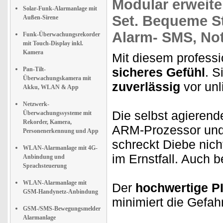
Modular erweite
Solar-Funk-Alarmanlage mit
Set.
Bequeme Ste
Außen-Sirene
Alarm- SMS,
Not
Funk-Überwachungsrekorder
mit Touch-Display inkl.
Kamera
Mit diesem profess
sicheres Gefühl
. S
Pan-Tilt-
Überwachungskamera mit
zuverlässig
vor unl
Akku, WLAN & App
Netzwerk-
Die selbst agierend
Überwachungssysteme mit
Rekorder, Kamera,
ARM-Prozessor und 
Personenerkennung und App
schreckt Diebe nich
WLAN-Alarmanlage mit 4G-
im Ernstfall. Auch b
Anbindung und
Sprachsteuerung
WLAN-Alarmanlage mit
Der
hochwertige P
GSM-Handynetz-Anbindung
minimiert die Gefah
GSM-/SMS-Bewegungsmelder
Alarmanlage