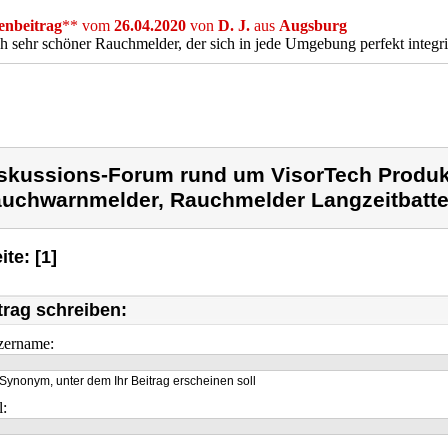
nbeitrag
** vom
26.04.2020
von
D. J.
aus
Augsburg
h sehr schöner Rauchmelder, der sich in jede Umgebung perfekt integrie
skussions-Forum rund um VisorTech Produk
uchwarnmelder, Rauchmelder Langzeitbatte
ite: [1]
trag schreiben:
zername:
Synonym, unter dem Ihr Beitrag erscheinen soll
l: