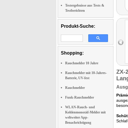
Testergebnisse aus Tests &
Testberichten
Produkt-Suche:
Shopping:
Rauchmelder 10 Jahre
ZX-
Rauchmelder mit 10-Jahres-
Lang
Batterie, UV-fest
Ausge
Rauchmelder
Prämie
Funk-Rauchmelder
ausgez
besond
WLAN-Rauch- und
Kohlenmonoxid-Melder mit
Schüt
weltweiter App-
Schla
Benachrichtigung