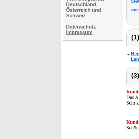
Ste
Deutschland,
Österreich und
Detek
Schweiz
Datenschutz
Impressum
(1
Bed
Lan
(3
Kunde
Das An
Sehr z
Kunde
Schön 