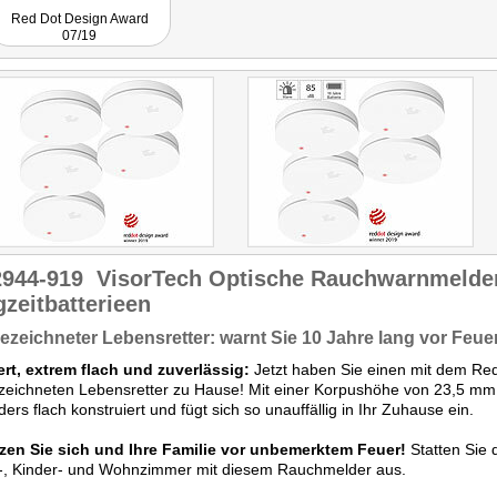
Red Dot Design Award
07/19
2944-919
VisorTech Optische Rauchwarnmelde
zeitbatterieen
zeichneter Lebensretter: warnt Sie 10 Jahre lang vor Feu
rt, extrem flach und zuverlässig:
Jetzt haben Sie einen mit dem Re
eichneten Lebensretter zu Hause! Mit einer Korpushöhe von 23,5 mm
ers flach konstruiert und fügt sich so unauffällig in Ihr Zuhause ein.
zen Sie sich und Ihre Familie vor unbemerktem Feuer!
Statten Sie 
f-, Kinder- und Wohnzimmer mit diesem Rauchmelder aus.