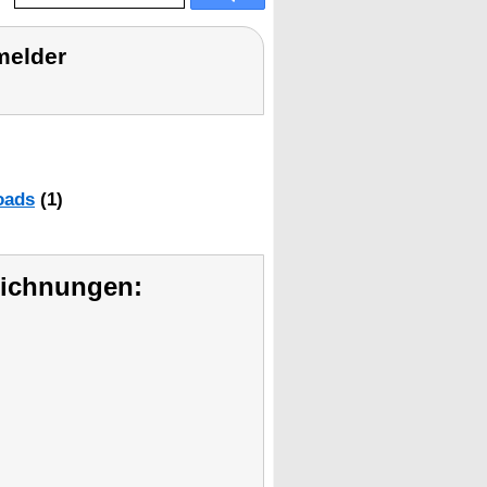
melder
oads
(1)
eichnungen: