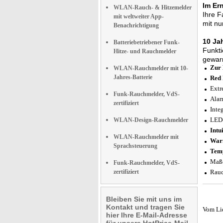
Im Ern
WLAN-Rauch- & Hitzemelder
Ihre F
mit weltweiter App-
mit nu
Benachrichtigung
10 Ja
Batteriebetriebener Funk-
Funkti
Hitze- und Rauchmelder
gewar
Zur 
WLAN-Rauchmelder mit 10-
Jahres-Batterie
Red 
Extr
Funk-Rauchmelder, VdS-
Alar
zertifiziert
Inte
LED-
WLAN-Design-Rauchmelder
Intu
WLAN-Rauchmelder mit
Warn
Sprachsteuerung
Tem
Maße
Funk-Rauchmelder, VdS-
zertifiziert
Rauc
Bleiben Sie mit uns im
Kontakt und tragen Sie
Vom Li
hier Ihre E-Mail-Adresse