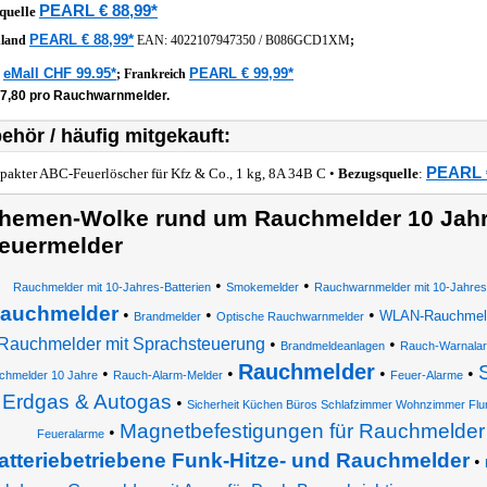
PEARL € 88,99*
quelle
PEARL € 88,99*
hland
EAN:
4022107947350
/
B086GCD1XM
;
eMall CHF 99.95*
PEARL € 99,99*
z
;
Frankreich
17,80 pro Rauchwarnmelder.
ehör / häufig mitgekauft:
PEARL €
akter ABC-Feuerlöscher für Kfz & Co., 1 kg, 8A 34B C •
Bezugsquelle
:
hemen-Wolke rund um Rauchmelder 10 Jahr
euermelder
•
•
Rauchmelder mit 10-Jahres-Batterien
Smokemelder
Rauchwarnmelder mit 10-Jahres-
auchmelder
•
•
•
WLAN-Rauchmelde
Brandmelder
Optische Rauchwarnmelder
Rauchmelder mit Sprachsteuerung
•
•
Brandmeldeanlagen
Rauch-Warnala
Rauchmelder
•
•
•
•
chmelder 10 Jahre
Rauch-Alarm-Melder
Feuer-Alarme
Erdgas & Autogas
•
Sicherheit Küchen Büros Schlafzimmer Wohnzimmer Flur
Magnetbefestigungen für Rauchmelder
•
Feueralarme
atteriebetriebene Funk-Hitze- und Rauchmelder
•