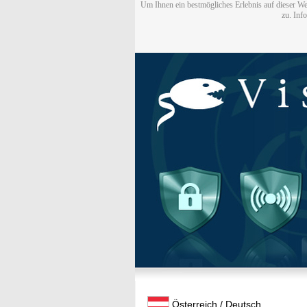
Um Ihnen ein bestmögliches Erlebnis auf dieser We
zu. Inf
Österreich / Deutsch