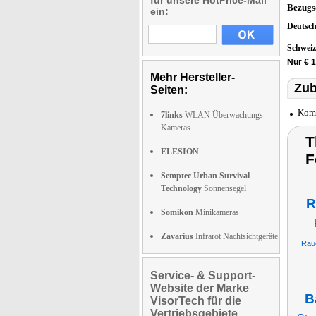
für unsere HotPrice-Mail
Bezugs
ein:
Deutsc
Schwei
Nur € 
Mehr Hersteller-
Zub
Seiten:
Komp
7links
WLAN Überwachungs-
Kameras
T
ELESION
F
Semptec Urban Survival
Technology
Sonnensegel
R
Somikon
Minikameras
Zavarius
Infrarot Nachtsichtgeräte
Rau
Service- & Support-
Website der Marke
B
VisorTech für die
Vertriebsgebiete