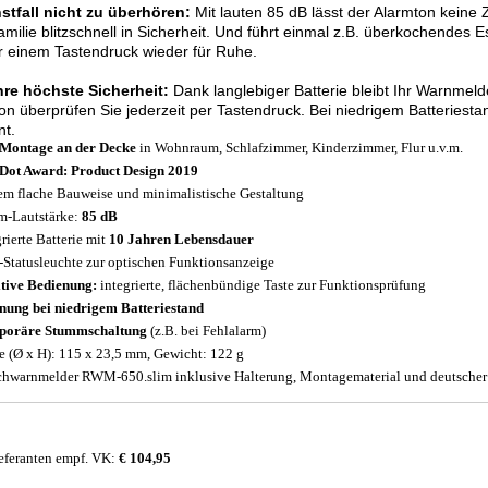
stfall nicht zu überhören:
Mit lauten 85 dB lässt der Alarmton keine Z
amilie blitzschnell in Sicherheit. Und führt einmal z.B. überkochendes
r einem Tastendruck wieder für Ruhe.
hre höchste Sicherheit:
Dank langlebiger Batterie bleibt Ihr Warnmeld
on überprüfen Sie jederzeit per Tastendruck. Bei niedrigem Batteries
nt.
Montage an der Decke
in Wohnraum, Schlafzimmer, Kinderzimmer, Flur u.v.m.
Dot Award: Product Design 2019
em flache Bauweise und minimalistische Gestaltung
m-Lautstärke:
85 dB
grierte Batterie mit
10 Jahren Lebensdauer
Statusleuchte zur optischen Funktionsanzeige
itive Bedienung:
integrierte, flächenbündige Taste zur Funktionsprüfung
ung bei niedrigem Batteriestand
poräre Stummschaltung
(z.B. bei Fehlalarm)
 (Ø x H): 115 x 23,5 mm, Gewicht: 122 g
hwarnmelder RWM-650.slim inklusive Halterung, Montagematerial und deutscher
eferanten empf. VK:
€ 104,95