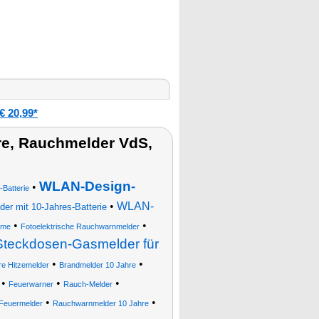
 20,99*
e, Rauchmelder VdS,
WLAN-Design-
•
Batterie
•
WLAN-
r mit 10-Jahres-Batterie
•
•
rme
Fotoelektrische Rauchwarnmelder
Steckdosen-Gasmelder für
•
•
e Hitzemelder
Brandmelder 10 Jahre
•
•
•
Feuerwarner
Rauch-Melder
•
•
Feuermelder
Rauchwarnmelder 10 Jahre