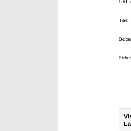
URL z
Titel:
Beitra
Sicher
Vi
La