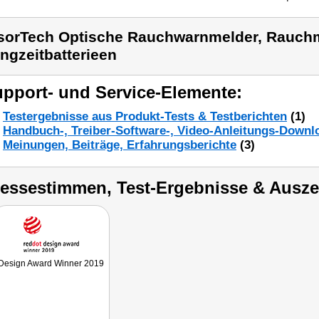
sorTech Optische Rauchwarnmelder, Rauch
ngzeitbatterieen
pport- und Service-Elemente:
Testergebnisse aus Produkt-Tests & Testberichten
(1)
Handbuch-, Treiber-Software-, Video-Anleitungs-Downl
Meinungen, Beiträge, Erfahrungsberichte
(3)
ressestimmen, Test-Ergebnisse & Ausz
Design Award Winner 2019