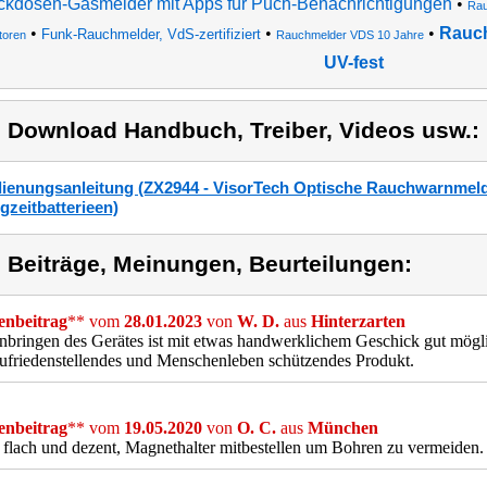
ckdosen-Gasmelder mit Apps für Puch-Benachrichtigungen
•
Rau
•
•
•
Rauch
Funk-Rauchmelder, VdS-zertifiziert
toren
Rauchmelder VDS 10 Jahre
UV-fest
) Download Handbuch, Treiber, Videos usw.:
ienungsanleitung (ZX2944 - VisorTech Optische Rauchwarnmel
gzeitbatterieen)
) Beiträge, Meinungen, Beurteilungen:
nbeitrag
** vom
28.01.2023
von
W. D.
aus
Hinterzarten
bringen des Gerätes ist mit etwas handwerklichem Geschick gut möglich
ufriedenstellendes und Menschenleben schützendes Produkt.
nbeitrag
** vom
19.05.2020
von
O. C.
aus
München
flach und dezent, Magnethalter mitbestellen um Bohren zu vermeiden.