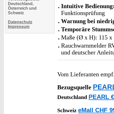
Deutschland,
Intuitive Bedienung
Österreich und
Funktionsprüfung
Schweiz
Warnung bei niedri
Datenschutz
Impressum
Temporäre Stummsc
Maße (Ø x H): 115 x
Rauchwarnmelder RW
und deutscher Anleit
Vom Lieferanten emp
PEARL
Bezugsquelle
PEARL €
Deutschland
eMall CHF 9
Schweiz