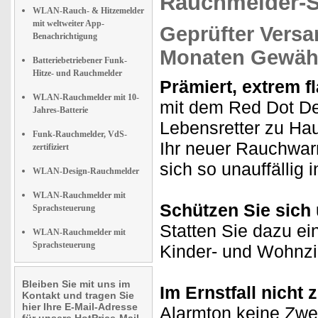
Rauchmelder-Se
WLAN-Rauch- & Hitzemelder
mit weltweiter App-
Geprüfter Versa
Benachrichtigung
Monaten Gewähr
Batteriebetriebener Funk-
Hitze- und Rauchmelder
Prämiert, extrem f
WLAN-Rauchmelder mit 10-
mit dem Red Dot D
Jahres-Batterie
Lebensretter zu Ha
Funk-Rauchmelder, VdS-
Ihr neuer Rauchwarn
zertifiziert
sich so unauffällig 
WLAN-Design-Rauchmelder
WLAN-Rauchmelder mit
Schützen Sie sich
Sprachsteuerung
Statten Sie dazu ei
WLAN-Rauchmelder mit
Sprachsteuerung
Kinder- und Wohnz
Bleiben Sie mit uns im
Im Ernstfall nicht 
Kontakt und tragen Sie
hier Ihre E-Mail-Adresse
Alarmton keine Zwei