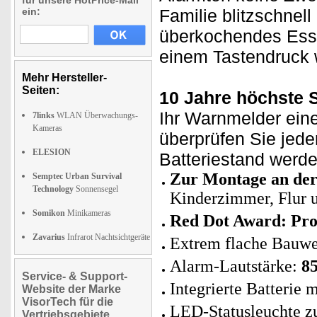
für unsere HotPrice-Mail
ein:
Familie blitzschnell
überkochendes Esse
einem Tastendruck 
Mehr Hersteller-
Seiten:
10 Jahre höchste S
Ihr Warnmelder eine
7links
WLAN Überwachungs-
Kameras
überprüfen Sie jede
ELESION
Batteriestand werd
Zur Montage an de
Semptec Urban Survival
Technology
Sonnensegel
Kinderzimmer, Flur u
Somikon
Minikameras
Red Dot Award: Pro
Zavarius
Infrarot Nachtsichtgeräte
Extrem flache Bauwe
Alarm-Lautstärke:
8
Service- & Support-
Integrierte Batterie 
Website der Marke
VisorTech für die
LED-Statusleuchte zu
Vertriebsgebiete