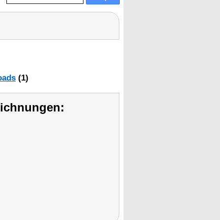
oads
(1)
eichnungen: