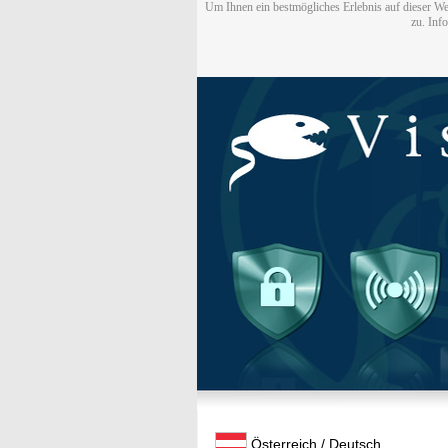
Um Ihnen ein bestmögliches Erlebnis auf dieser We
zu. Inf
Österreich / Deutsch