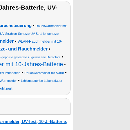
hres-Batterie, UV-
•
prachsteuerung
Rauchwarnmelder mit
UV-Strahlen-Schutze UV-Strahlenschutze
melder
•
WLAN-Rauchmelder mit 10-
itze- und Rauchmelder
•
•
-geprüfte getestete zugelassene Detectors
 mit 10-Jahres-Batterie
•
•
•
thiumbatterien
Rauchwarnmelder mit Alarm
•
Warnmelder
Lithiumbatterien Lebensdauer
ifiziert
nmelder, UV-fest, 10-J.-Batterie,