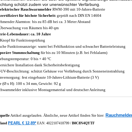
chtung schützt zudem vor unerwünschter Verfärbung.
elektrischer Rauchwarnmelder
RWM-390 mit 10-Jahres-Batterie
zertifiziert für höchste Sicherheit:
geprüft nach DIN EN 14604
hmender Alarmton: bis zu 85 dB bei ca. 3 Meter Abstand
Überwachung von Räumen bis 40 qm
erie-Lebensdauer: ca. 10 Jahre
-Knopf für Funktionsprüfung
sche Funktionsanzeige: warnt bei Fehlfunktion und schwacher Batterieleistung
poräre Stummschaltung
für bis zu 10 Minuten (z.B. bei Fehlalarm)
bungstemperatur: 0 bis + 40 °C
ersichere Installation dank Sicherheitsbefestigung
-UV-Beschichtung: schützt Gehäuse vor Verfärbung durch Sonneneinstrahlung
mversorgung: fest eingebaute 10-Jahres-Lithium-Batterie (3 V)
 (Ø x H): 100 x 34 mm, Gewicht: 92 g
hwarnmelder inklusive Montagematerial und deutscher Anleitung
Rauchmelder 
quelle
Artikel ausgelaufen. Ähnliche, neue Artikel finden Sie hier:
PEARL € 12,89*
hland
EAN:
4022107418799
/
B0C8N4QYTF