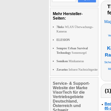
T
f
Mehr Hersteller-
Seiten:
Mag
7links
WLAN Überwachungs-
Kameras
Ve
ELESION
K
Semptec Urban Survival
Technology
Sonnensegel
Ra
Somikon
Minikameras
Siche
Mi
Zavarius
Infrarot Nachtsichtgeräte
Service- & Support-
Website der Marke
(1
VisorTech für die
Vertriebsgebiete
Deutschland,
Bed
Österreich und
85 
Schweiz