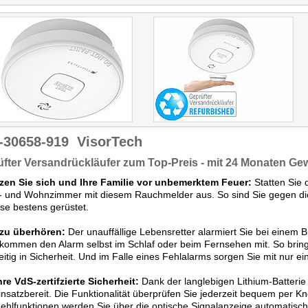
-30658-919
VisorTech
fter Versandrückläufer zum Top-Preis - mit 24 Monaten Ge
zen Sie sich und Ihre Familie vor unbemerktem Feuer:
Statten Sie 
f- und Wohnzimmer mit diesem Rauchmelder aus. So sind Sie gegen di
e bestens gerüstet.
 zu überhören:
Der unauffällige Lebensretter alarmiert Sie bei einem
kommen den Alarm selbst im Schlaf oder beim Fernsehen mit. So bringe
eitig in Sicherheit. Und im Falle eines Fehlalarms sorgen Sie mit nur 
re VdS-zertifzierte Sicherheit:
Dank der langlebigen Lithium-Batterie
insatzbereit. Die Funktionalität überprüfen Sie jederzeit bequem per K
ehlfunktionen werden Sie über die optische Signalanzeige automatisc