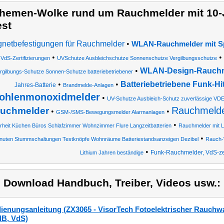
hemen-Wolke rund um Rauchmelder mit 10-Ja
est
netbefestigungen für Rauchmelder
•
WLAN-Rauchmelder mit S
•
•
VdS-Zertifizierungen
UVSchutze Ausbleichschutze Sonnenschutze Vergilbungsschutze
•
WLAN-Design-Rauch
rgilbungs-Schutze Sonnen-Schutze batteriebetriebener
•
•
Batteriebetriebene Funk-H
Jahres-Batterie
Brandmelde-Anlagen
ohlenmonoxidmelder
•
UV-Schutze Ausbleich-Schutz zuverlässige VDE
Rauchmelder
uchmelder
•
•
GSM-/SMS-Bewegungsmelder Alarmanlagen
•
rheit Küchen Büros Schlafzimmer Wohnzimmer Flure Langzeitbatterien
Rauchmelder mit Li
•
nuten Stummschaltungen Testknöpfe Wohnräume Batteriestandsanzeigen Dezibel
Rauch-
•
Funk-Rauchmelder, VdS-zert
Lithium Jahren beständige
) Download Handbuch, Treiber, Videos usw.:
ienungsanleitung (ZX3065 - VisorTech Fotoelektrischer Rauchwar
dB, VdS)