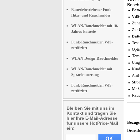
Beschi
Batteriebetriebener Funk-
Foto
Hitze- und Rauchmelder
VdS-
Zune
WLAN-Rauchmelder mit 10-
Zur 
Jahres-Batterie
Batt
Funk-Rauchmelder, VdS-
Test
zertifiziert
Opti
Tem
WLAN-Design-Rauchmelder
Umge
Kind
WLAN-Rauchmelder mit
Sprachsteuerung
Anti
Stro
Funk-Rauchmelder, VdS-
Maße
zertifiziert
Rauc
Bleiben Sie mit uns im
Kontakt und tragen Sie
hier Ihre E-Mail-Adresse
Bezugs
für unsere HotPrice-Mail
ein:
Deutsc