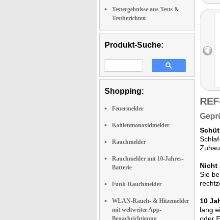
Testergebnisse aus Tests &
Testberichten
Produkt-Suche:
Shopping:
REF
Feuermelder
Geprü
Kohlenmonoxidmelder
Schüt
Schla
Rauchmelder
Zuhaus
Rauchmelder mit 10-Jahres-
Nicht
Batterie
Sie be
rechtz
Funk-Rauchmelder
10 Jah
WLAN-Rauch- & Hitzemelder
lang e
mit weltweiter App-
oder F
Benachrichtigung