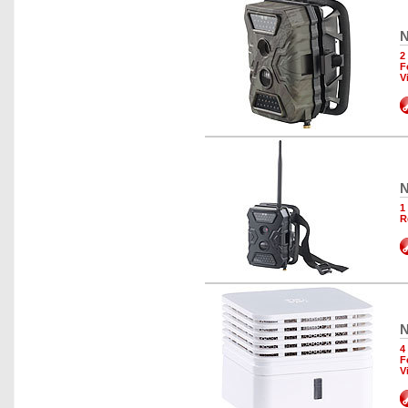
N
2
F
V
N
1
R
N
4
F
V