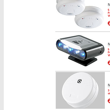
N
5
F
V
N
5
F
V
N
3
s