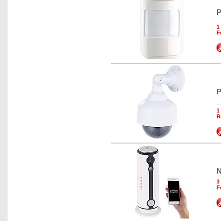
P
1
F
P
1
R
N
3
F