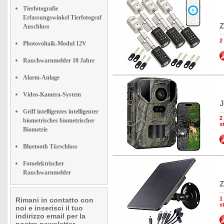
Tierfotografie
Erfassungswinkel Tierfotograf
Z
Anschluss
2
Photovoltaik-Modul 12V
Rauchwarnmelder 10 Jahre
Alarm-Anlage
Video-Kamera-System
J
Griff intelligentes intelligenter
2
biometrisches biometrischer
s
Biometrie
Bluetooth Türschloss
Fotoelektrischer
Rauchwarnmelder
Z
1
Rimani in contatto con
s
noi e inserisci il tuo
indirizzo email per la