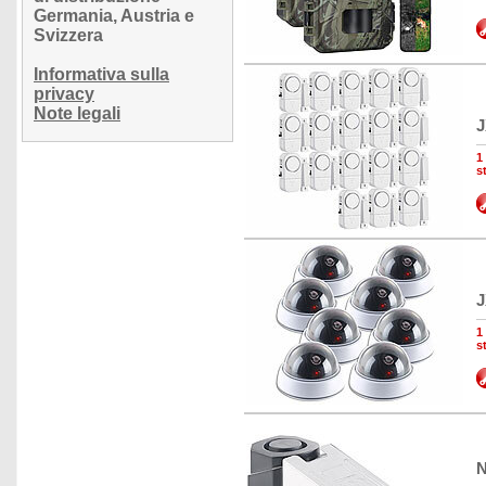
Germania, Austria e
Svizzera
Informativa sulla
privacy
Note legali
J
1
s
J
1
s
N