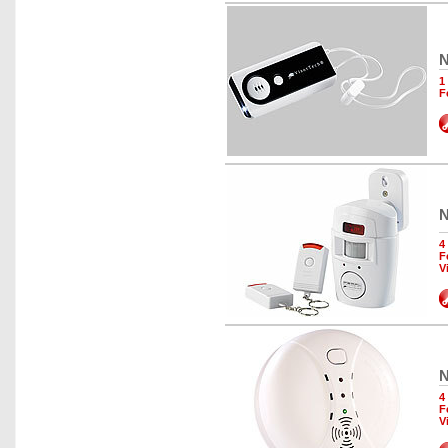
N
1
F
N
4
F
V
N
4
F
V