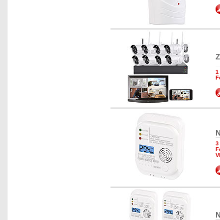
Z
1
F
N
3
F
V
N