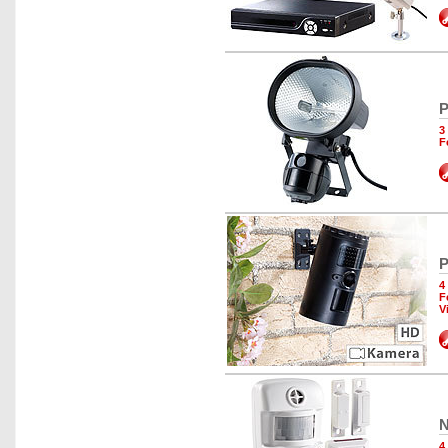
P
3
F
P
4
F
V
N
4