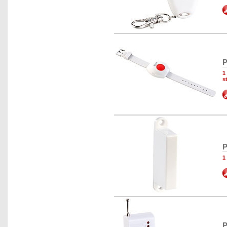
P
1
s
P
1
P