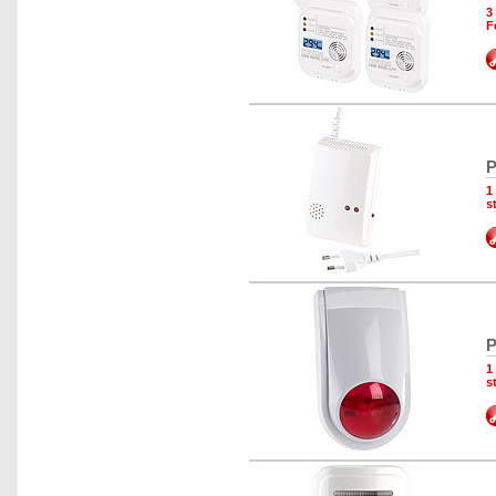
3
F
P
1
s
P
1
s