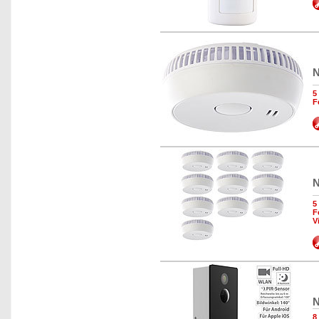
N
5
F
N
5
F
V
N
8