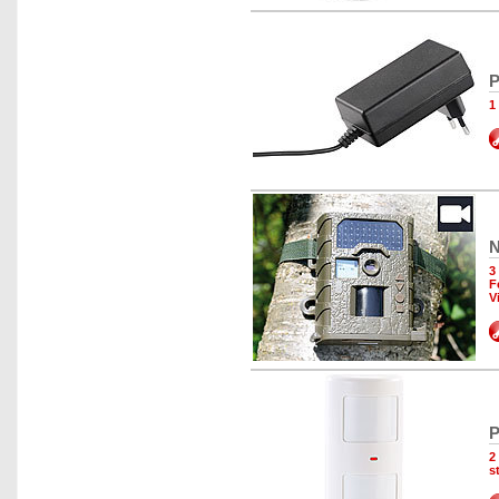
P
1
N
3
F
V
P
2
s