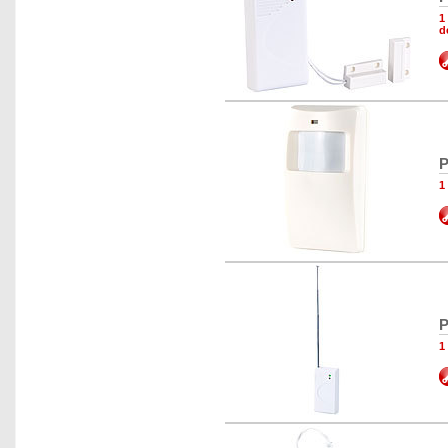
1
d
P
1
P
1