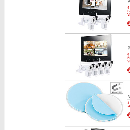
P
4
F
V
P
6
F
V
N
4
s