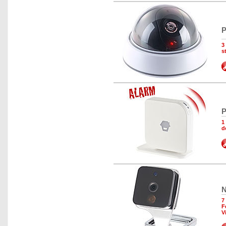
P
3
s
P
1
d
N
7
F
V