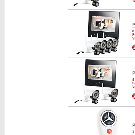
P
8
F
V
P
8
F
V
P
1