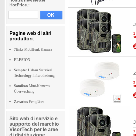
nostra newsletter
HotPrice.:
J
Pagine web di altri
1
s
produttori:
7links
Mobilfunk Kamera
ELESION
Semptec Urban Survival
Z
Technology
Infrarotheizung
2
Somikon
Mini-Kameras
s
Überwachung
Zavarius
Ferngläser
Sito web di servizio e
J
supporto del marchio
VisorTech per le aree
1
di distribuzione
s