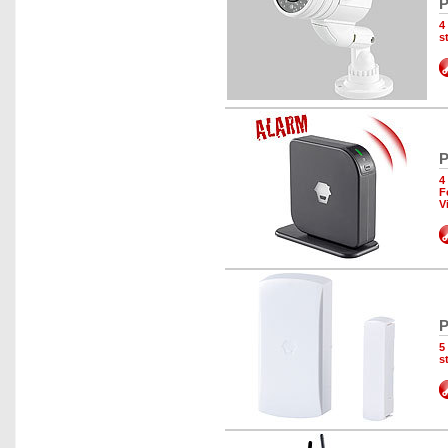
P
4
s
P
4
F
V
P
5
s