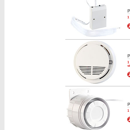
P
1
P
1
s
P
1