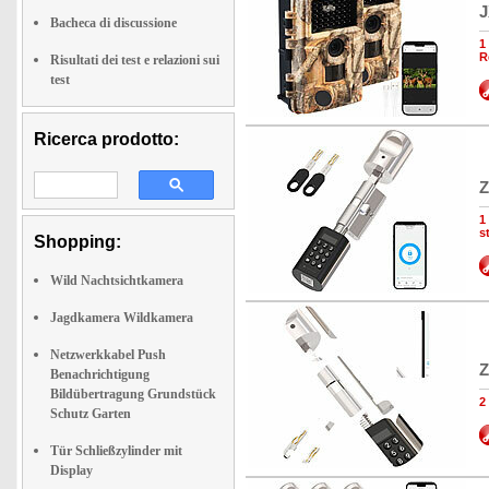
J
Bacheca di discussione
1
R
Risultati dei test e relazioni sui
test
Ricerca prodotto:
Z
1
s
Shopping:
Wild Nachtsichtkamera
Jagdkamera Wildkamera
Netzwerkkabel Push
Z
Benachrichtigung
Bildübertragung Grundstück
2
Schutz Garten
Tür Schließzylinder mit
Display