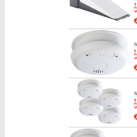
4
F
V
N
6
F
V
N
8
F
V