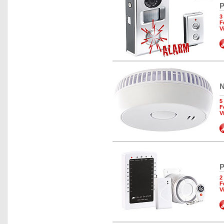
P
3
F
V
N
5
F
V
P
2
F
V