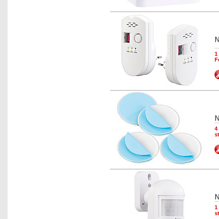
N
1
F
N
4
s
N
1
s