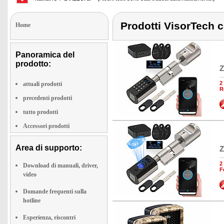
Prodotti VisorTech co
Home
Panoramica del
prodotto:
Z
2
attuali prodotti
R
precedenti prodotti
tutto prodotti
Accessori prodotti
Area di supporto:
Z
2
Download di manuali, driver,
F
video
Domande frequenti sulla
hotline
Esperienza, riscontri