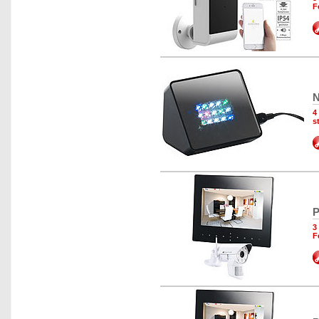
F
N
4
s
P
3
F