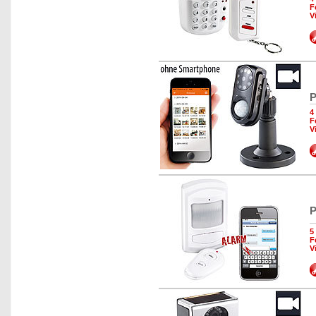
F
V
P
4
F
V
P
5
F
V