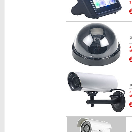
3
P
4
s
P
2
s