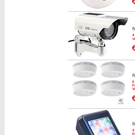
N
4
s
N
6
F
V
N
4
F