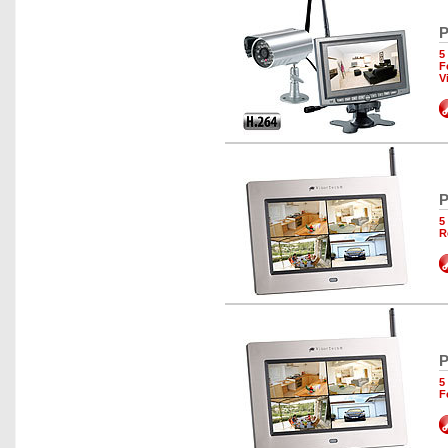
P
5
F
V
P
5
R
P
5
F