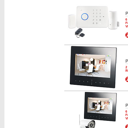
P
6
F
V
P
2
R
P
6
F
V