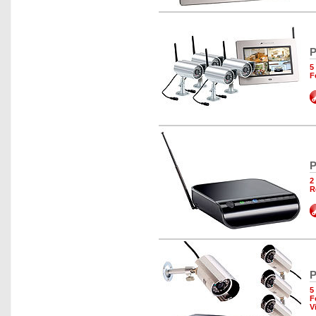
P
5
F
P
2
R
P
5
F
V