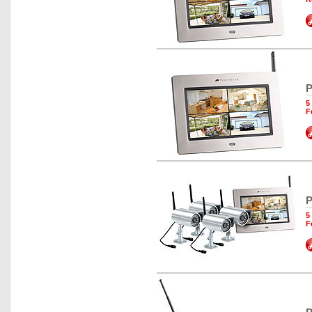
P
5
F
P
5
F