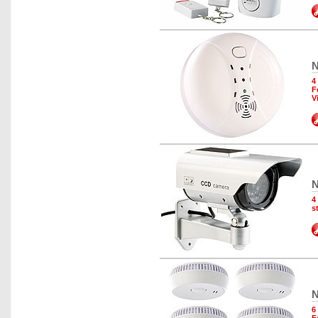
N
4
F
V
N
4
s
N
6