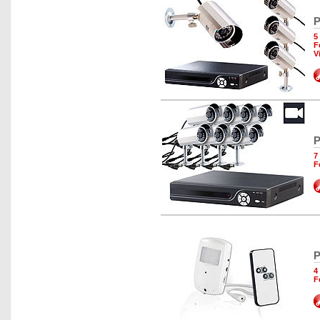
P
5
F
V
P
7
F
P
4
F