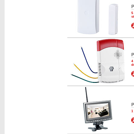
P
5
s
P
4
d
P
1