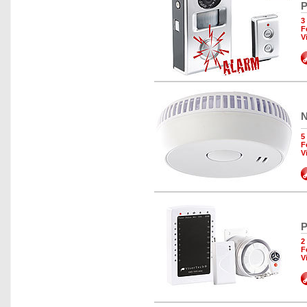
P
3
F
V
N
5
F
V
P
2
F
V