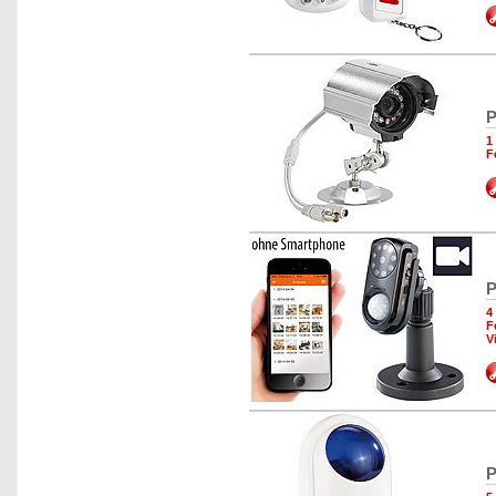
P
1
F
P
4
F
V
P