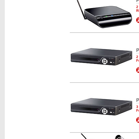
P
2
R
P
2
F
P
3
F