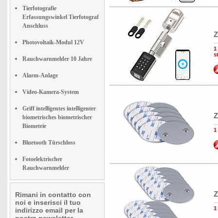
Tierfotografie
Erfassungswinkel Tierfotograf
Anschluss
Z
Photovoltaik-Modul 12V
1
s
Rauchwarnmelder 10 Jahre
Alarm-Anlage
Video-Kamera-System
Griff intelligentes intelligenter
Z
biometrisches biometrischer
Biometrie
1
Bluetooth Türschloss
Fotoelektrischer
Rauchwarnmelder
Z
Rimani in contatto con
noi e inserisci il tuo
1
indirizzo email per la