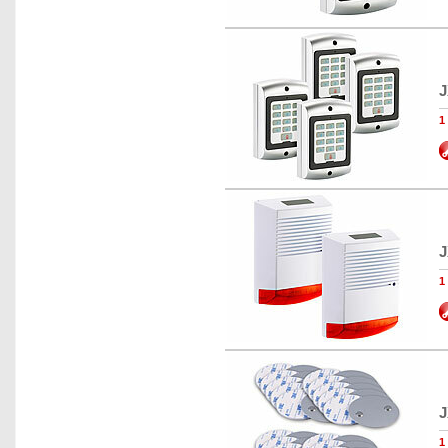
J
1
J
1
J
1