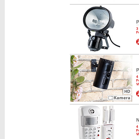
P
3
F
P
4
F
V
N
4
F
V