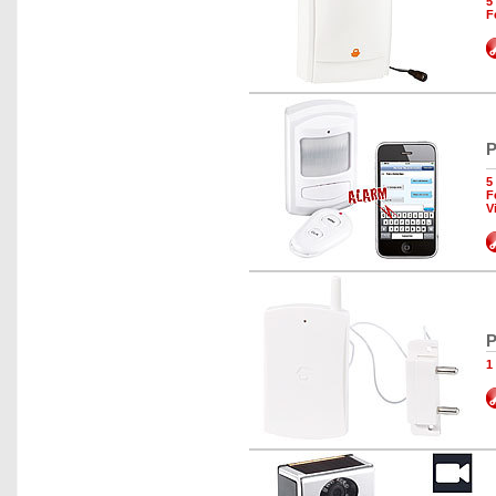
5
F
P
5
F
V
P
1