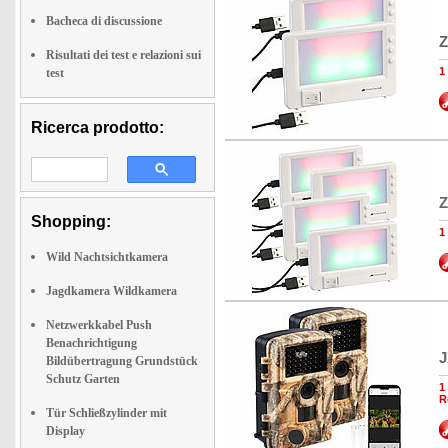
Bacheca di discussione
Z
Risultati dei test e relazioni sui
1
test
Ricerca prodotto:
Z
Shopping:
1
Wild Nachtsichtkamera
Jagdkamera Wildkamera
Netzwerkkabel Push
Benachrichtigung
J
Bildübertragung Grundstück
Schutz Garten
1
R
Tür Schließzylinder mit
Display