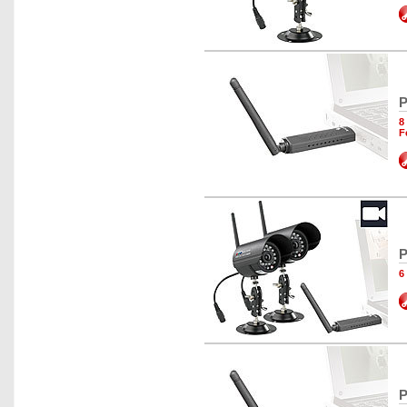
P
8
F
P
6
P