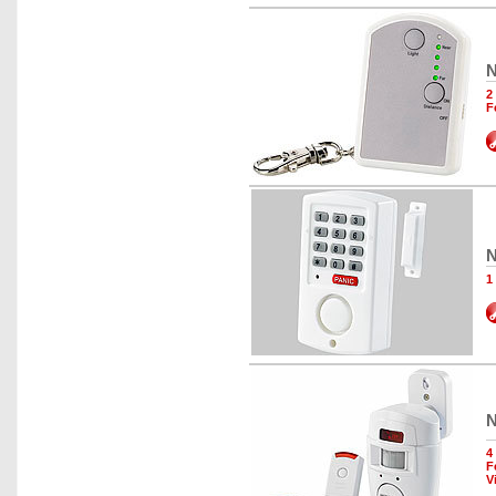
N
2
F
N
1
N
4
F
V