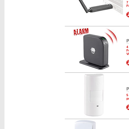
7
F
P
4
F
V
P
5
p