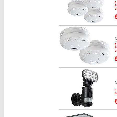
8
F
V
N
5
F
V
N
3
F