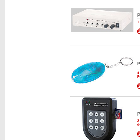
P
1
P
4
F
P
2
d