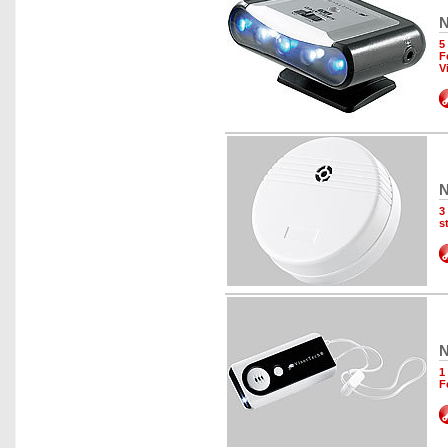
N
5
F
V
N
3
s
N
1
F