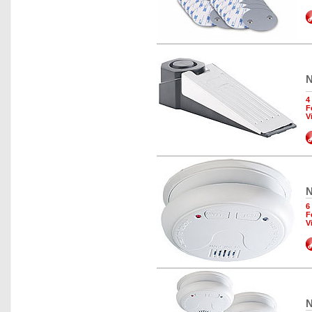
N
4
F
V
N
6
F
V
N