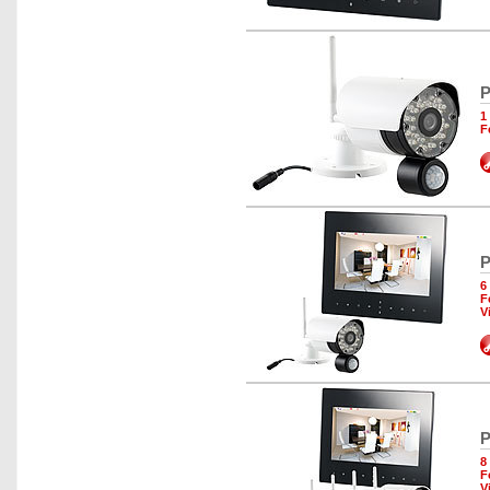
P
1
F
P
6
F
V
P
8
F
V