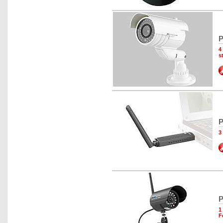
P
4
s
P
3
P
1
F