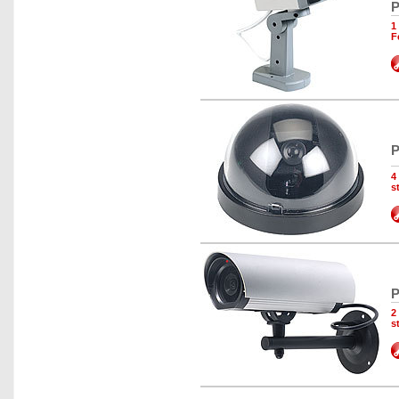
P
1
F
P
4
s
P
2
s