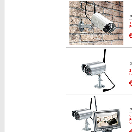
P
1
F
P
2
F
P
5
F
V