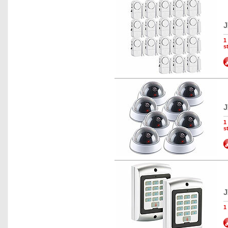
J
1
s
J
1
s
J
1