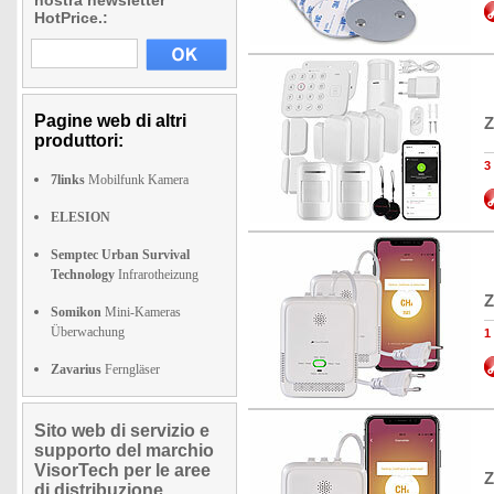
nostra newsletter
HotPrice.:
Pagine web di altri
Z
produttori:
3
7links
Mobilfunk Kamera
ELESION
Semptec Urban Survival
Technology
Infrarotheizung
Z
Somikon
Mini-Kameras
Überwachung
1
Zavarius
Ferngläser
Sito web di servizio e
supporto del marchio
VisorTech per le aree
Z
di distribuzione