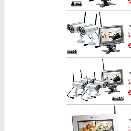
P
6
F
P
6
F
P
5
R