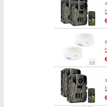
J
1
s
Z
2
s
J
1
s