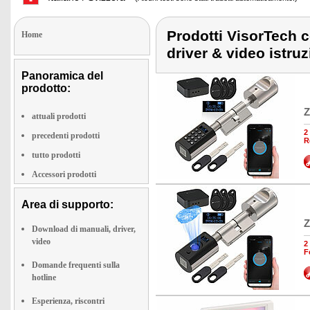
Prodotti VisorTech c
Home
driver & video istruz
Panoramica del
prodotto:
Z
attuali prodotti
2
precedenti prodotti
R
tutto prodotti
Accessori prodotti
Area di supporto:
Z
Download di manuali, driver,
video
2
F
Domande frequenti sulla
hotline
Esperienza, riscontri