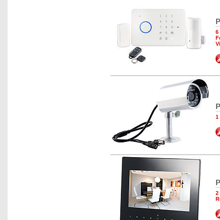
P
6
F
V
P
1
P
2
R