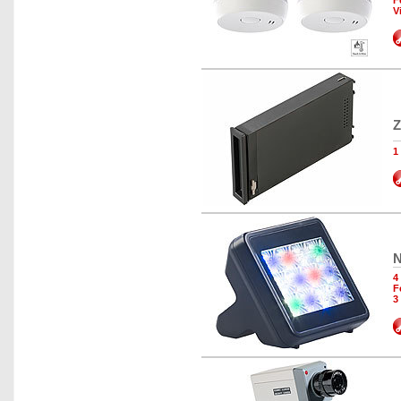
F
V
Z
1
N
4
F
3