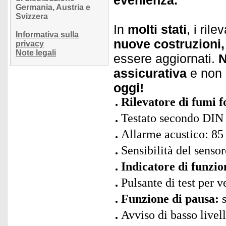
evenienza.
Germania, Austria e
Svizzera
In
molti stati
, i ril
Informativa sulla
nuove costruzioni,
privacy
Note legali
essere aggiornati.
N
assicurativa
e non a
oggi!
Rilevatore di fumi f
Testato secondo DI
Allarme acustico: 85
Sensibilità del senso
Indicatore di funzi
Pulsante di test per 
Funzione di pausa:
s
Avviso di basso livell