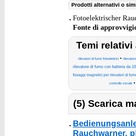
Prodotti alternativi o simi
Fotoelektrischer Ra
Fonte di approvvig
Temi relativ
•
rilevatori di fumo fotoelettrici
rilevator
rilevatore di fumo con batteria da 10
fissaggi magnetici per rilevatori di fum
controllo vocale
(5) Scarica ma
Bedienungsanle
Rauchwarner, p