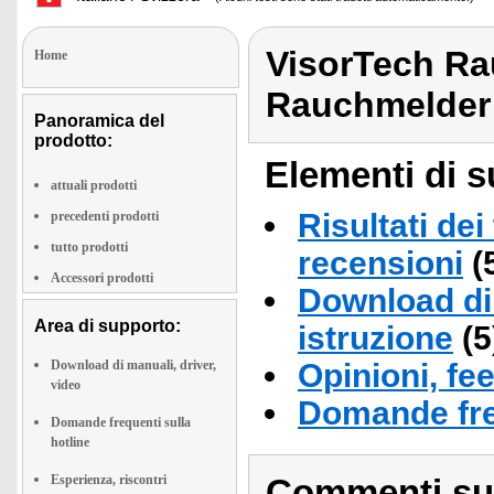
VisorTech Ra
Home
Rauchmelder
Panoramica del
prodotto:
Elementi di s
attuali prodotti
Risultati dei
precedenti prodotti
tutto prodotti
recensioni
(
Accessori prodotti
Download di 
Area di supporto:
istruzione
(5
Download di manuali, driver,
Opinioni, fe
video
Domande fre
Domande frequenti sulla
hotline
Esperienza, riscontri
Commenti sull