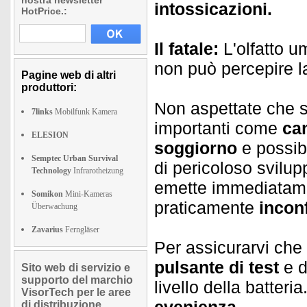
nostra newsletter
intossicazioni.
HotPrice.:
Il fatale:
L'olfatto u
non può percepire 
Pagine web di altri
produttori:
Non aspettate che s
7links
Mobilfunk Kamera
importanti come
ca
ELESION
soggiorno
e possib
Semptec Urban Survival
di pericoloso svilup
Technology
Infrarotheizung
emette immediatame
Somikon
Mini-Kameras
praticamente
incon
Überwachung
Zavarius
Ferngläser
Per assicurarvi che 
pulsante di test
e d
Sito web di servizio e
supporto del marchio
livello della batteri
VisorTech per le aree
di distribuzione