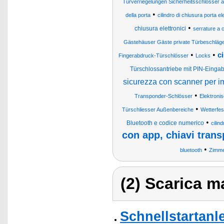
Türverriegelungen Sicherheitsschlösser
•
della porta
cilindro di chiusura porta el
•
chiusura elettronici
serrature a c
Gästehäuser Gäste private Türbeschläg
•
•
c
Fingerabdruck-Türschlösser
Locks
Türschlossantriebe mit PIN-Eing
sicurezza con scanner per im
•
Transponder-Schlösser
Elektroni
•
Türschliesser Außenbereiche
Wetterfes
•
Bluetooth e codice numerico
cilin
con app, chiavi tran
•
bluetooth
Zimme
(2) Scarica ma
Schnellstartanl