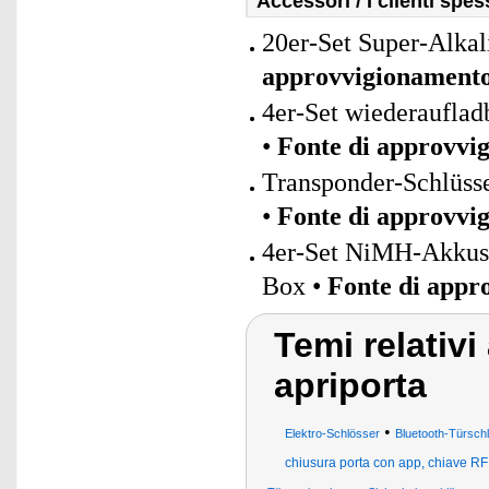
Accessori / I clienti sp
20er-Set Super-Alkal
approvvigionament
4er-Set wiederaufla
•
Fonte di approvvi
Transponder-Schlüsse
•
Fonte di approvvi
4er-Set NiMH-Akkus
Box •
Fonte di appr
Temi relativi
apriporta
•
Elektro-Schlösser
Bluetooth-Türsch
chiusura porta con app, chiave RFI