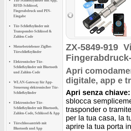
Tür-Schließzylinder mit App,
RFID-Schlüssel,
Fingerabdruck und PIN-
Eingabe
Tür-Schließzylinder mit
Transponder-Schlüssel &
Zahlen-Code
ZX-5849-919
V
Motorbetriebener ZigBee-
Türschließzylinder
Fingerabdruck
Elektronischer Tür-
Schließzylinder mit Bluetooth
Apri comodamen
und Zahlen-Code
digitale, app e 
WLAN-Gateway für App-
Steuerung elektronischer Tür-
Apri senza chiave
Schließzylinder
sblocca semplicemen
Elektronischer Tür-
trasponder o tramite
Schließzylinder mit Bluetooth,
Zahlen-Code, Schlüssel & App
per la tua casa, la t
Türschlossantrieb mit
aprire la tua porta 
Bluetooth und App