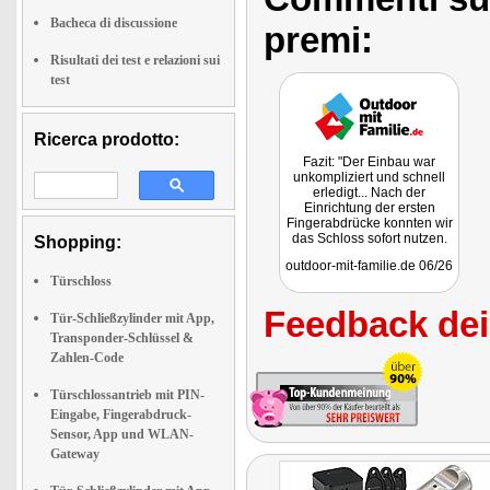
Bacheca di discussione
premi:
Risultati dei test e relazioni sui
test
Ricerca prodotto:
Fazit: "Der Einbau war
unkompliziert und schnell
erledigt... Nach der
Einrichtung der ersten
Fingerabdrücke konnten wir
das Schloss sofort nutzen.
Shopping:
Natürlich bietet das neue
outdoor-mit-familie.de 06/26
Modell heute deutlich mehr
Türschloss
Funktionen als noch vor
zwölf Jahren. Im Alltag zählt
Feedback dei 
für uns aber vor allem
Tür-Schließzylinder mit App,
eines: Dass wir nicht mehr
Transponder-Schlüssel &
nach einem Schlüssel
Zahlen-Code
suchen müssen."
Türschlossantrieb mit PIN-
Eingabe, Fingerabdruck-
Sensor, App und WLAN-
Gateway