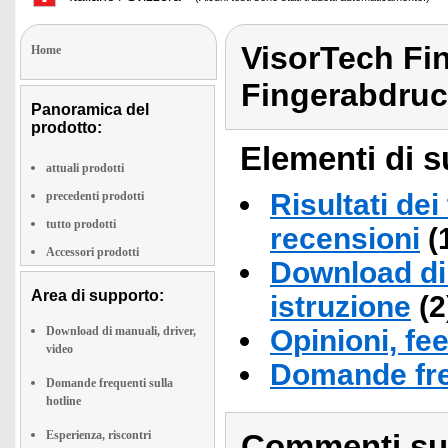
VisorTech Fi
Home
Fingerabdruc
Panoramica del
prodotto:
Elementi di s
attuali prodotti
Risultati dei
precedenti prodotti
tutto prodotti
recensioni
(
Accessori prodotti
Download di 
Area di supporto:
istruzione
(2
Download di manuali, driver,
Opinioni, fe
video
Domande fre
Domande frequenti sulla
hotline
Esperienza, riscontri
Commenti sull