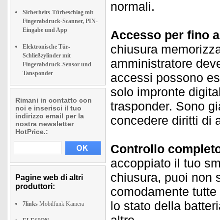
normali.
Sicherheits-Türbeschlag mit
Fingerabdruck-Scanner, PIN-
Eingabe und App
Accesso per fino a
chiusura memorizza 
Elektronische Tür-
Schließzylinder mit
amministratore deve e
Fingerabdruck-Sensor und
Tansponder
accessi possono es
solo impronte digita
Rimani in contatto con
trasponder. Sono gi
noi e inserisci il tuo
indirizzo email per la
concedere diritti d
nostra newsletter
HotPrice.:
Controllo completo
accoppiato il tuo sm
chiusura, puoi non s
Pagine web di altri
produttori:
comodamente tutte le
lo stato della batter
7links
Mobilfunk Kamera