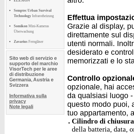
altro.
ELESION
Semptec Urban Survival
Effettua impostazio
Technology
Infrarotheizung
Grazie al display, p
Somikon
Mini-Kameras
Überwachung
direttamente sul dis
utenti normali. Inolt
Zavarius
Ferngläser
desiderato e controll
Sito web di servizio e
memorizzati e lo sta
supporto del marchio
VisorTech per le aree
di distribuzione
Controllo opzional
Germania, Austria e
Svizzera
opzionale, hai acces
da qualsiasi luogo -
Informativa sulla
privacy
questo modo puoi, a
Note legali
tuo appartamento, 
Cilindro di chiusura
della batteria, data,