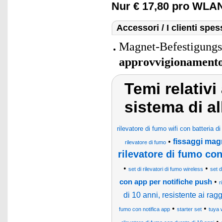
Nur € 17,80 pro WLA
Accessori / I clienti sp
Magnet-Befestigungs
approvvigionament
Temi relativi 
sistema di a
rilevatore di fumo wifi con batteria di
•
fissaggi magn
rilevatore di fumo
rilevatore di fumo con
•
•
set di rilevatori di fumo wireless
set 
•
con app per notifiche push
r
di 10 anni, resistente ai rag
•
•
fumo con notifica app
starter set
tuya 
•