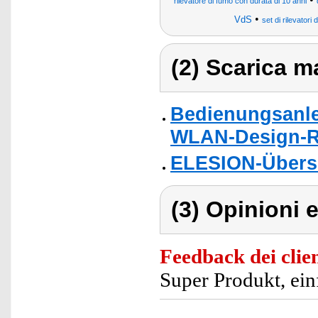
rilevatore di fumo con durata di 10 anni
•
VdS
set di rilevatori 
(2) Scarica ma
Bedienungsanle
WLAN-Design-Ra
ELESION-Übers
(3) Opinioni e
Feedback dei clien
Super Produkt, ei