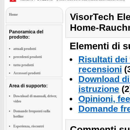
VisorTech El
Home
Home-Rauchm
Panoramica del
prodotto:
Elementi di s
attuali prodotti
Risultati dei
precedenti prodotti
tutto prodotti
recensioni
(
Accessori prodotti
Download di 
Area di supporto:
istruzione
(2
Download di manuali, driver,
Opinioni, fe
video
Domande fre
Domande frequenti sulla
hotline
Esperienza, riscontri
Commenti sull