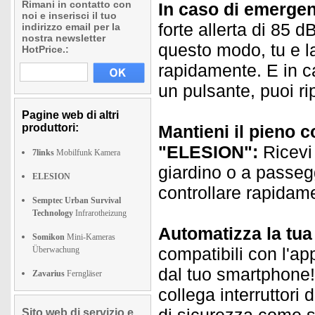
Rimani in contatto con
In caso di emergenz
noi e inserisci il tuo
forte allerta di 85 d
indirizzo email per la
nostra newsletter
questo modo, tu e la
HotPrice.:
rapidamente. E in c
un pulsante, puoi ri
Pagine web di altri
produttori:
Mantieni il pieno co
"ELESION":
Ricevi 
7links
Mobilfunk Kamera
giardino o a passegg
ELESION
controllare rapidame
Semptec Urban Survival
Technology
Infrarotheizung
Automatizza la tu
Somikon
Mini-Kameras
compatibili con l'ap
Überwachung
dal tuo smartphone! E
Zavarius
Ferngläser
collega interruttori
Sito web di servizio e