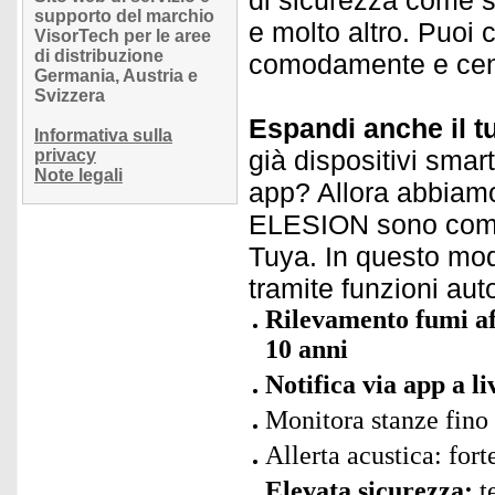
di sicurezza come s
supporto del marchio
e molto altro. Puoi co
VisorTech per le aree
di distribuzione
comodamente e cent
Germania, Austria e
Svizzera
Espandi anche il t
Informativa sulla
già dispositivi smar
privacy
Note legali
app? Allora abbiamo 
ELESION sono compat
Tuya. In questo modo
tramite funzioni au
Rilevamento fumi aff
10 anni
Notifica via app a li
Monitora stanze fino
Allerta acustica: for
Elevata sicurezza:
t