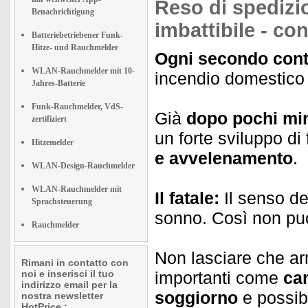
Reso di spedizi
Benachrichtigung
imbattibile - co
Batteriebetriebener Funk-
Hitze- und Rauchmelder
Ogni secondo cont
WLAN-Rauchmelder mit 10-
incendio domestico
Jahres-Batterie
Funk-Rauchmelder, VdS-
Già
dopo pochi min
zertifiziert
un forte sviluppo d
Hitzemelder
e avvelenamento
.
WLAN-Design-Rauchmelder
WLAN-Rauchmelder mit
Il fatale:
Il senso del
Sprachsteuerung
sonno. Così non può
Rauchmelder
Non lasciare che ar
Rimani in contatto con
noi e inserisci il tuo
importanti come
ca
indirizzo email per la
soggiorno
e possib
nostra newsletter
HotPrice.: