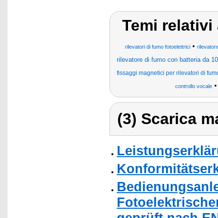
Temi relativ
•
rilevatori di fumo fotoelettrici
rilevator
rilevatore di fumo con batteria da 10
fissaggi magnetici per rilevatori di fum
controllo vocale
(3) Scarica ma
Leistungserklä
Konformitätser
Bedienungsanle
Fotoelektrisch
geprüft nach EN