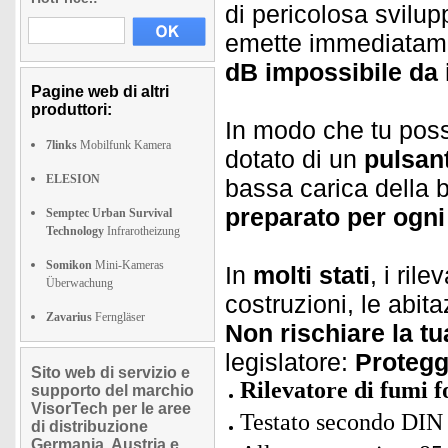
di pericolosa svilup
emette immediatame
dB impossibile da 
Pagine web di altri
produttori:
In modo che tu poss
7links
Mobilfunk Kamera
dotato di un
pulsant
ELESION
bassa carica della b
preparato per ogn
Semptec Urban Survival
Technology
Infrarotheizung
Somikon
Mini-Kameras
In
molti stati
, i ril
Überwachung
costruzioni, le abit
Zavarius
Ferngläser
Non rischiare la t
legislatore:
Proteggi
Sito web di servizio e
Rilevatore di fumi f
supporto del marchio
VisorTech per le aree
Testato secondo DI
di distribuzione
Germania, Austria e