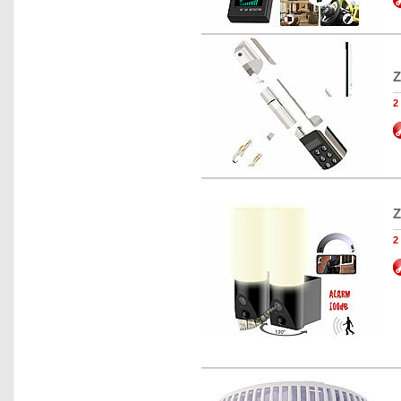
Z
2
Z
2