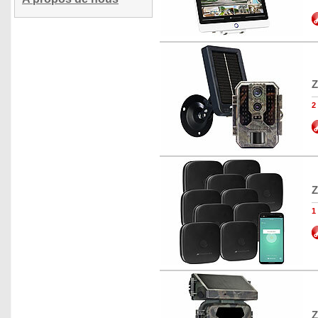
Z
2
Z
1
Z