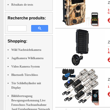
Z
Résultats de tests
3
C
Recherche produits:
Shopping:
Z
1
Wild Nachtsichtkamera
&
Jagdkamera Wildkamera
Video-Kamera-System
Bluetooth Türschloss
Z
Tür Schließzylinder mit
1
Display
Bildübertragung
Bewegungserkennung Live
Fotoschuss Nachtaufnahme
Jagd Fernbedienung Netzwerk