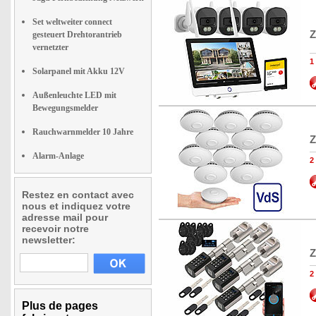
Set weltweiter connect
Z
gesteuert Drehtorantrieb
vernetzter
1
Solarpanel mit Akku 12V
Außenleuchte LED mit
Bewegungsmelder
Rauchwarnmelder 10 Jahre
Z
Alarm-Anlage
2
Restez en contact avec
nous et indiquez votre
adresse mail pour
recevoir notre
newsletter:
Z
2
Plus de pages