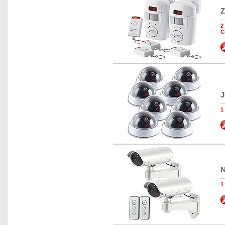
Z
2
C
J
1
N
1