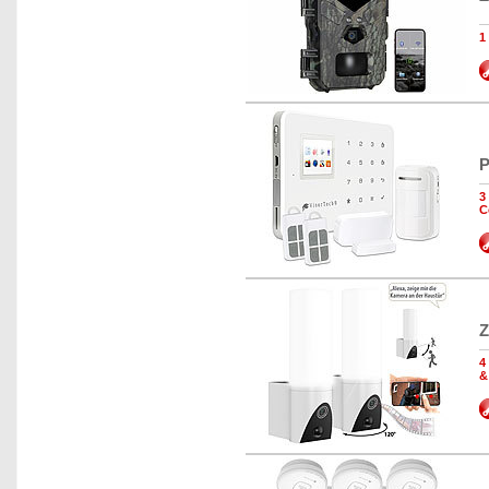
1
P
3
C
Z
4
&