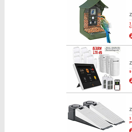
Z
1
C
Z
9
Z
1
p