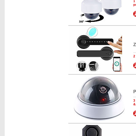
1
p
Z
2
P
3
&