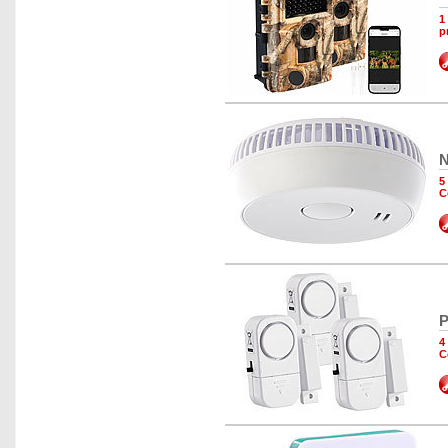
1
p
N
5
C
P
4
C