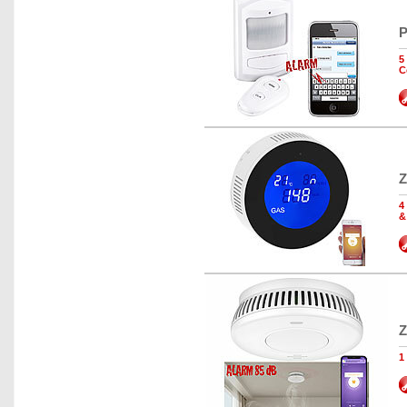
P
5
C
Z
4
&
Z
1