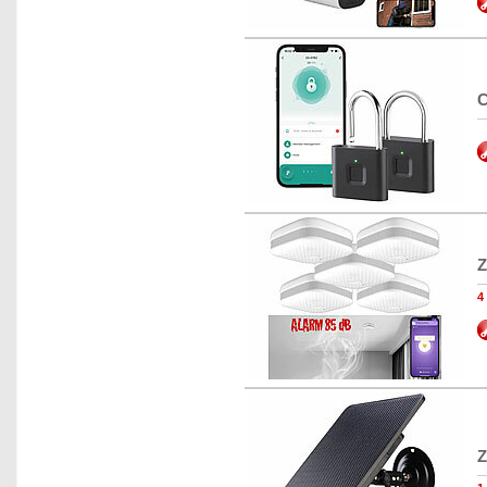
C
Z
4
Z