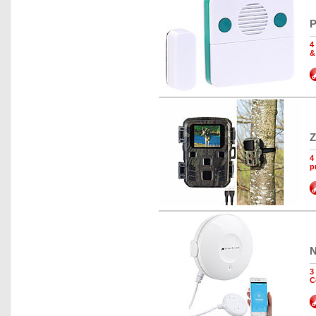
P
4
&
Z
4
p
N
3
C