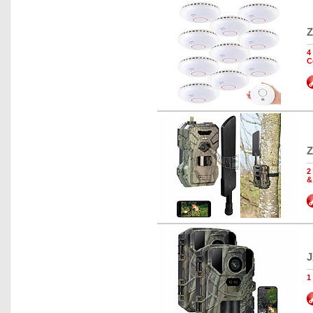
Z
4
C
Z
2
&
J
1