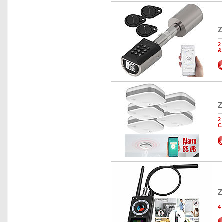
Z
2
&
Z
2
C
Z
4