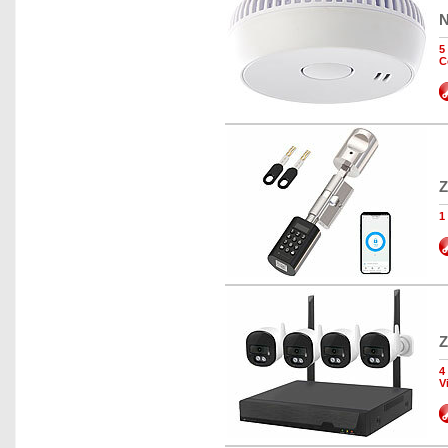
N
5
C
Z
1
Z
4
V