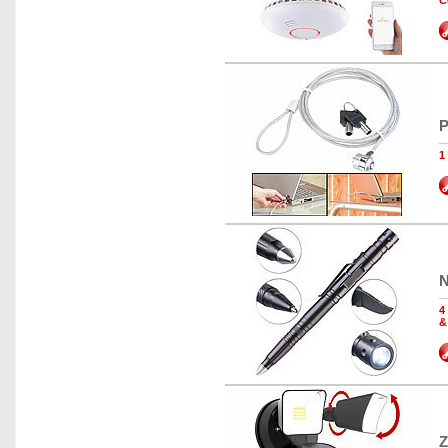
C
P
1
N
4
&
Z