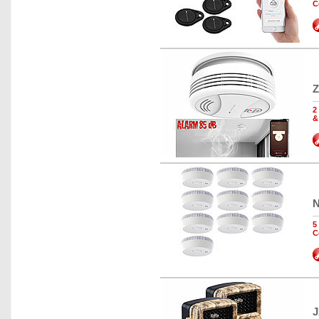
C
Z
2
&
N
5
C
J