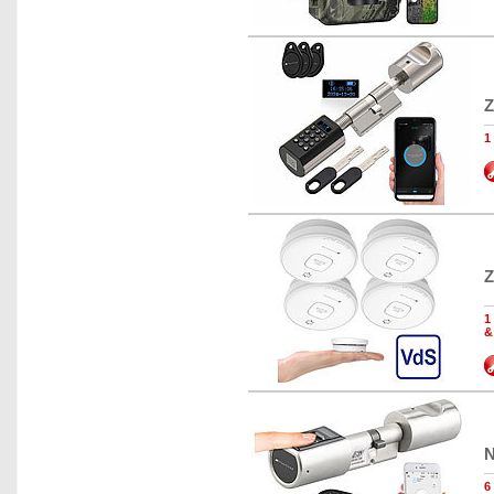
Z
1
Z
1
&
N
6