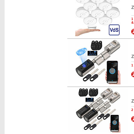
Z
1
&
Z
1
Z
2