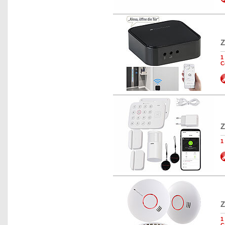
Z
1
C
Z
1
Z
1