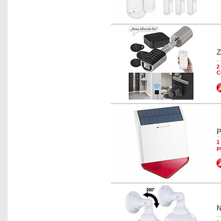
Z
2
C
P
1
p
N