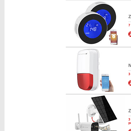
Z
7
N
3
Z
3
p