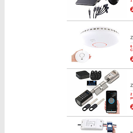
1
Z
6
C
Z
2
p