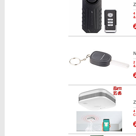
Z
4
&
N
2
&
Z
4
C