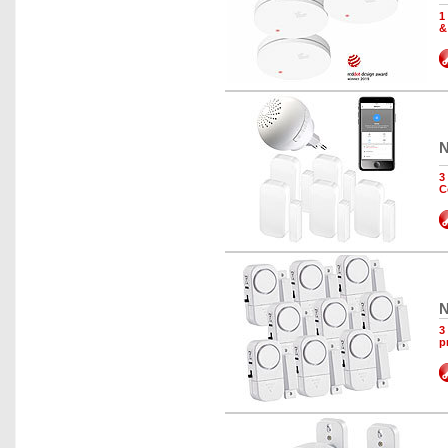
1
&
N
3
C
N
3
p