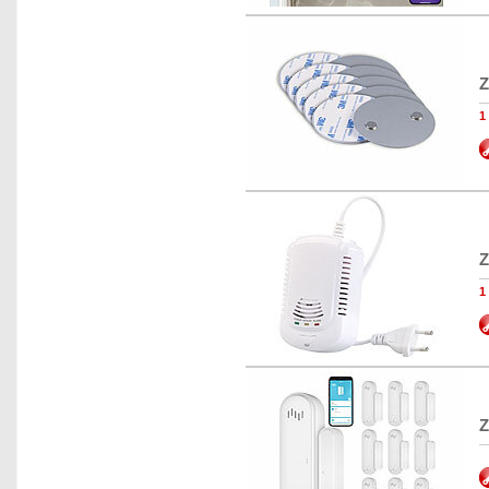
Z
1
Z
1
Z