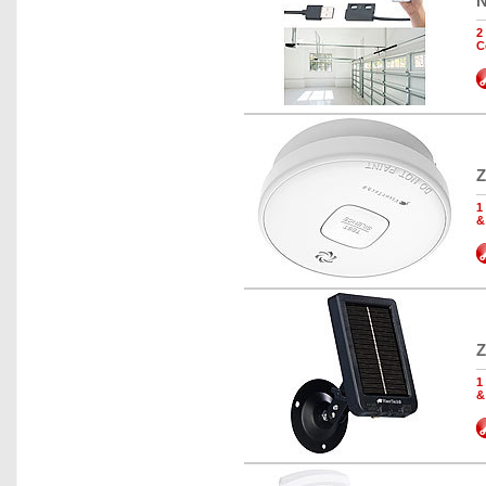
N
2
C
Z
1
&
Z
1
&