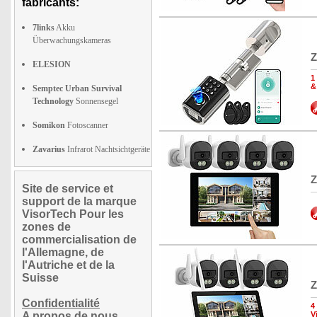
fabricants:
7links
Akku
Überwachungskameras
Z
ELESION
1
&
Semptec Urban Survival
Technology
Sonnensegel
Somikon
Fotoscanner
Zavarius
Infrarot Nachtsichtgeräte
Z
Site de service et
support de la marque
VisorTech Pour les
zones de
commercialisation de
l'Allemagne, de
l'Autriche et de la
Suisse
Z
Confidentialité
4
A propos de nous
V