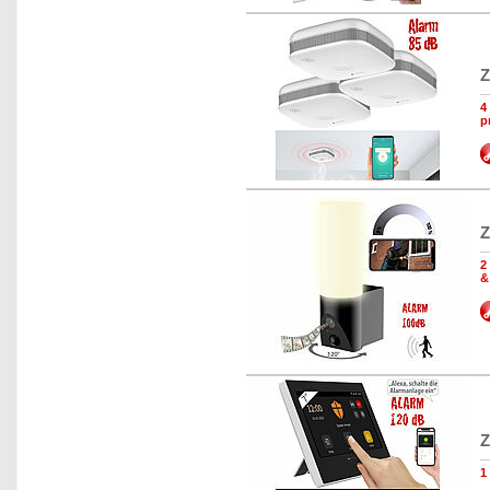
Z
4
p
Z
2
&
Z
1