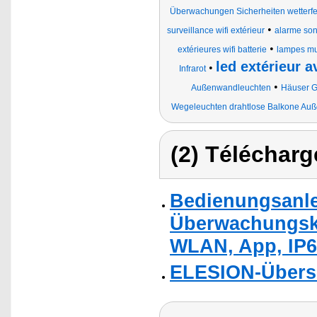
Überwachungen Sicherheiten wetterfes
•
surveillance wifi extérieur
alarme so
•
extérieures wifi batterie
lampes mu
led extérieur a
•
Infrarot
•
Außenwandleuchten
Häuser G
Wegeleuchten drahtlose Balkone Auß
(2) Télécharg
Bedienungsanle
Überwachungska
WLAN, App, IP6
ELESION-Übers