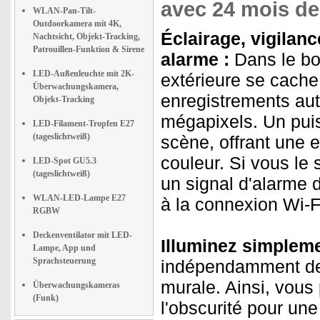
avec 24 mois de 
WLAN-Pan-Tilt-
Outdoorkamera mit 4K,
Éclairage, vigila
Nachtsicht, Objekt-Tracking,
Patrouillen-Funktion & Sirene
alarme :
Dans le bo
LED-Außenleuchte mit 2K-
extérieure se cach
Überwachungskamera,
enregistrements au
Objekt-Tracking
mégapixels. Un puis
LED-Filament-Tropfen E27
(tageslichtweiß)
scène, offrant une e
couleur. Si vous le
LED-Spot GU5.3
(tageslichtweiß)
un signal d'alarme 
WLAN-LED-Lampe E27
à la connexion Wi-F
RGBW
Deckenventilator mit LED-
Illuminez simplemen
Lampe, App und
Sprachsteuerung
indépendamment de
murale. Ainsi, vous
Überwachungskameras
(Funk)
l'obscurité pour une