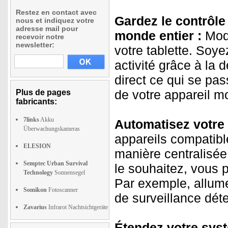
Restez en contact avec
Gardez le contrôle 
nous et indiquez votre
adresse mail pour
monde entier :
Modi
recevoir notre
newsletter:
votre tablette. So
activité grâce à la
direct ce qui se pas
de votre appareil mo
Plus de pages
fabricants:
7links
Akku
Automatisez votre
Überwachungskameras
appareils compatible
ELESION
manière centralisée
Semptec Urban Survival
le souhaitez, vous 
Technology
Sonnensegel
Par exemple, allume
Somikon
Fotoscanner
de surveillance dé
Zavarius
Infrarot Nachtsichtgeräte
Étendez votre syst