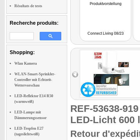
Produktvorstellung
Résultats de tests
Recherche produits:
Connect Living 08/23
Shopping:
Wlan Kamera
WLAN-Smart-Sprinkler-
Controller mit Echtzeit-
Wettervorschau
LED-Reflektor E14 R50
(warmweiß)
REF-53638-91
LED-Lampe mit
LED-Licht 600 
Dämmerungssensor
LED-Tropfen E27
Retour d'expédit
(tageslichtweiß)