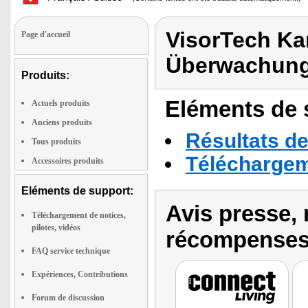
VisorTech K
Page d'accueil
Überwachung
Produits:
Eléments de s
Actuels produits
Anciens produits
Résultats de
Tous produits
Téléchargeme
Accessoires produits
Eléments de support:
Avis presse, 
Téléchargement de notices,
pilotes, vidéos
récompenses
FAQ service technique
Expériences, Contributions
Forum de discussion