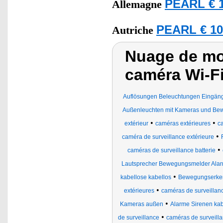
PEARL € 1
Allemagne
PEARL € 10
Autriche
Nuage de mot
caméra Wi-F
Auflösungen Beleuchtungen Eingän
Außenleuchten mit Kameras und Be
•
•
extérieur
caméras extérieures
ca
•
caméra de surveillance extérieure
•
caméras de surveillance batterie
Lautsprecher Bewegungsmelder Ala
•
kabellose kabellos
Bewegungserken
•
extérieures
caméras de surveillance
•
Kameras außen
Alarme Sirenen ka
•
de surveillance
caméras de surveillan