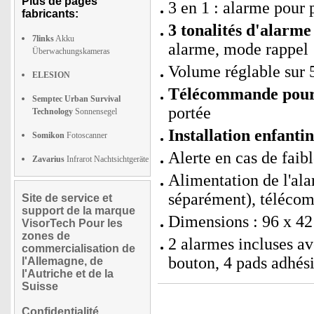
Plus de pages
3 en 1 : alarme pour 
fabricants:
3 tonalités d'alarme
7links
Akku
alarme, mode rappel
Überwachungskameras
Volume réglable sur 
ELESION
Télécommande pour 
Semptec Urban Survival
portée
Technology
Sonnensegel
Installation enfanti
Somikon
Fotoscanner
Alerte en cas de faib
Zavarius
Infrarot Nachtsichtgeräte
Alimentation de l'al
séparément), télécom
Site de service et
support de la marque
Dimensions : 96 x 42
VisorTech Pour les
zones de
2 alarmes incluses a
commercialisation de
bouton, 4 pads adhési
l'Allemagne, de
l'Autriche et de la
Suisse
Confidentialité