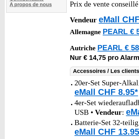
Prix de vente conseill
A propos de nous
eMall CHF
Vendeur
PEARL € 5
Allemagne
PEARL € 58
Autriche
Nur € 14,75 pro Alar
Accessoires / Les client
20er-Set Super-Alkal
eMall CHF 8.95*
4er-Set wiederaufla
eMa
USB •
Vendeur
:
Batterie-Set 32-teili
eMall CHF 13.95