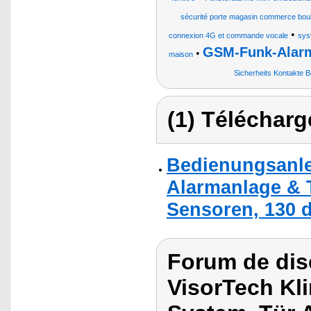
sécurité porte magasin commerce boula
•
connexion 4G et commande vocale
sys
GSM-Funk-Alar
•
maison
Sicherheits Kontakte
(1) Télécharg
Bedienungsanlei
Alarmanlage & T
Sensoren, 130 
Forum de dis
VisorTech Kli