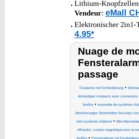
Lithium-Knopfzellen 
eMall C
Vendeur
:
Elektronischer 2in1-
4.95*
Nuage de mot
Fensteralarm
passage
•
Türalarme mit Fernbedienung
Wohnwa
domestique compacts avec connexions s
•
fenêtre
ensemble de systèmes d'alar
Absicherungen Sicherheiten Securitys se
•
mini-systèmes d'alarme
Mini-Alarmanla
effraction, contact magnétique pour la mai
•
fenêtre
Fensteralarme mit Fernbedienu