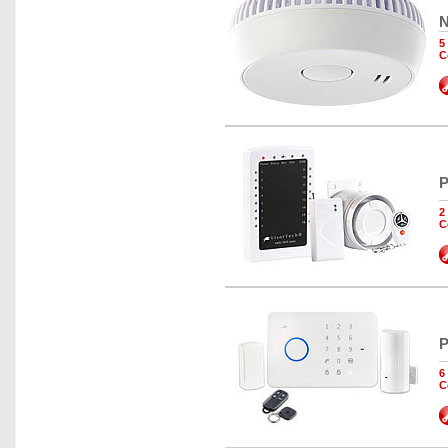
N
5
C
P
2
C
P
6
C