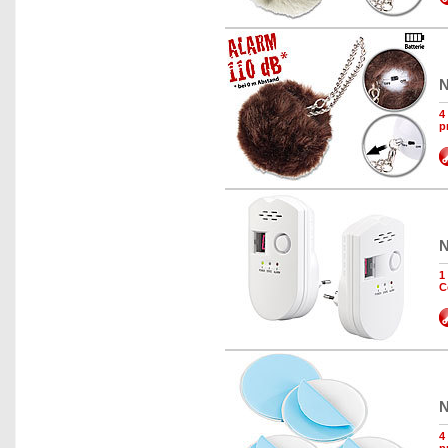
N
4
p
N
1
C
N
4