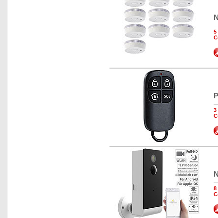
N
5
C
P
3
C
N
8
C