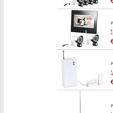
P
8
C
P
1
r
P