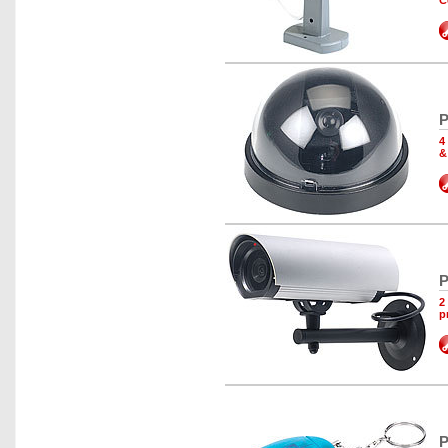
C
P
4
&
P
2
p
P