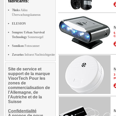
fabricants:
7links
Akku
Überwachungskameras
ELESION
N
Semptec Urban Survival
5
C
Technology
Sonnensegel
Somikon
Fotoscanner
Zavarius
Infrarot Nachtsichtgeräte
Site de service et
N
support de la marque
3
VisorTech Pour les
p
zones de
commercialisation de
l'Allemagne, de
l'Autriche et de la
Suisse
N
Confidentialité
A propos de nous