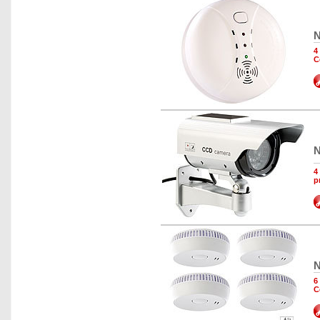
N
4
C
N
4
p
N
6
C