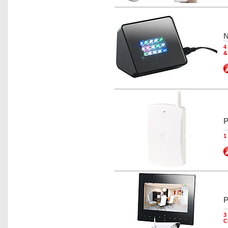
N
4
&
P
1
P
3
C