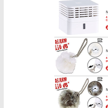
N
4
C
N
4
p
N
4
p