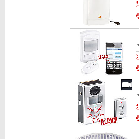
5
C
P
5
C
P
3
C