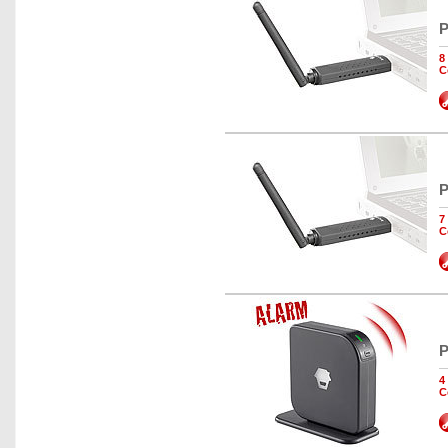
P
8
C
P
7
C
P
4
C