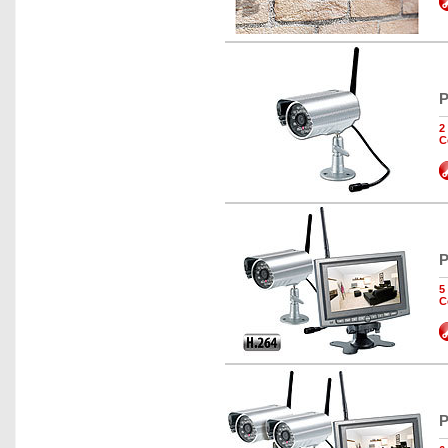
P
2
C
P
5
C
P