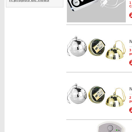
1
C
N
3
p
N
2
p