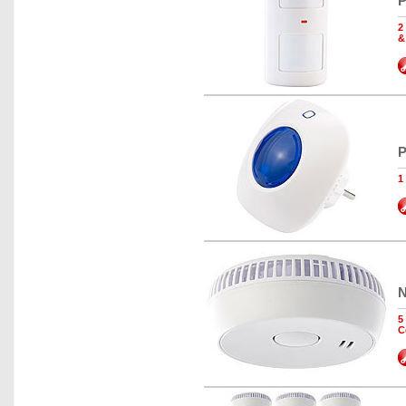
P
2
&
P
1
N
5
C