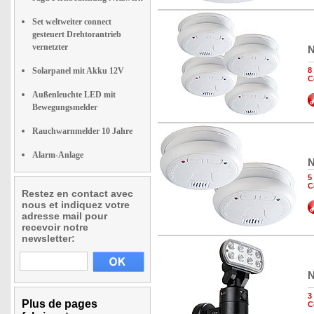
Set weltweiter connect
gesteuert Drehtorantrieb
vernetzter
N
Solarpanel mit Akku 12V
8
C
Außenleuchte LED mit
Bewegungsmelder
Rauchwarnmelder 10 Jahre
Alarm-Anlage
N
5
C
Restez en contact avec
nous et indiquez votre
adresse mail pour
recevoir notre
newsletter:
N
3
Plus de pages
C