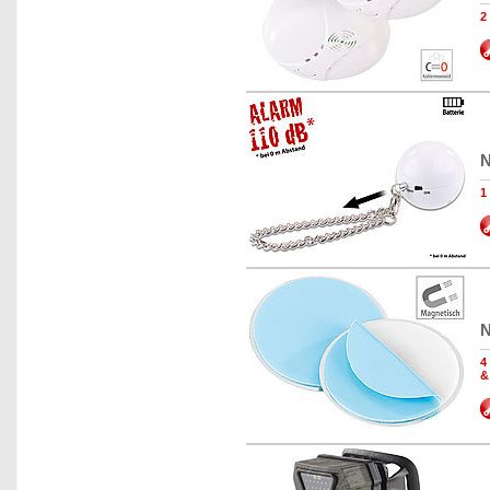
2
N
1
N
4
&