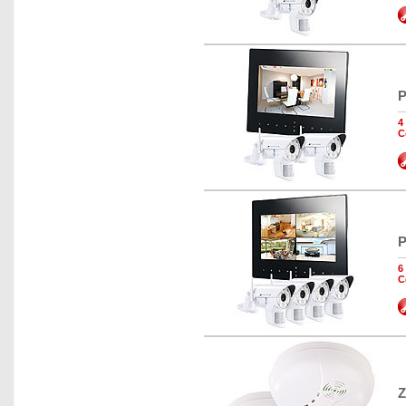
P
4
C
P
6
C
Z