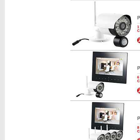
P
1
C
P
6
C
P
8
C