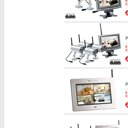
6
C
P
6
C
P
5
C