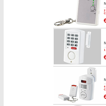
N
2
C
N
1
N
4
C