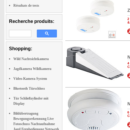
Résultats de tests
Z
2
Recherche produits:
&
Shopping:
N
Wild Nachtsichtkamera
4
C
Jagdkamera Wildkamera
Video-Kamera-System
Bluetooth Türschloss
Tür Schließzylinder mit
N
Display
6
Bildübertragung
C
Bewegungserkennung Live
Fotoschuss Nachtaufnahme
Jagd Fernbedienung Netzwerk