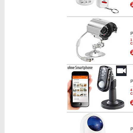
P
1
C
P
4
C
P