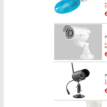
4
C
P
4
p
P
1
C