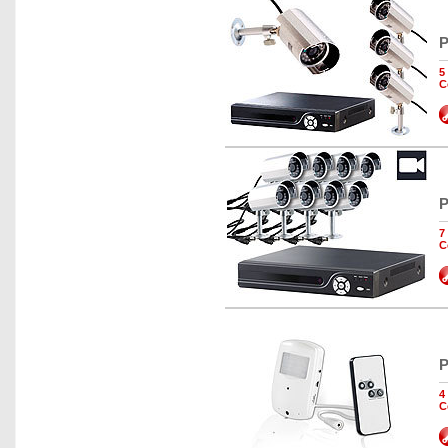
P
5
C
P
7
C
P
4
C