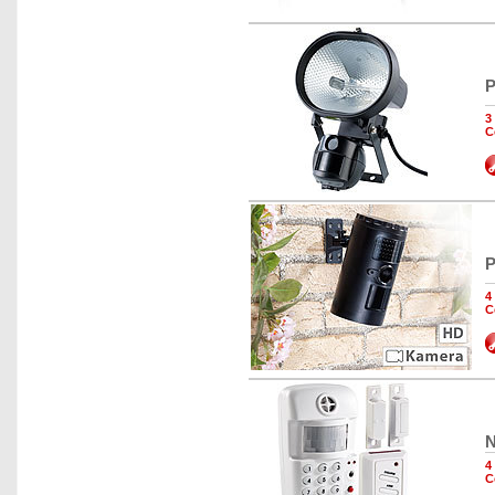
P
3
C
P
4
C
N
4
C