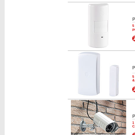
P
5
p
P
5
&
P
1
C