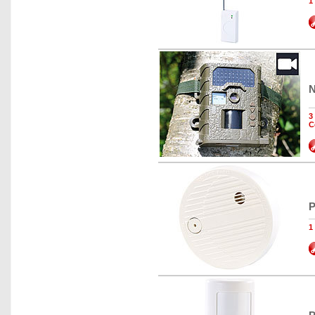
1
N
3
C
P
1