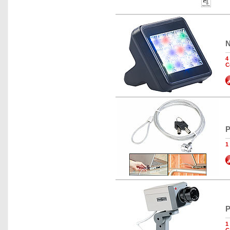
N
4
C
P
1
P
1