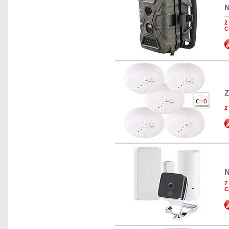
N
2
C
Z
2
N
7
C