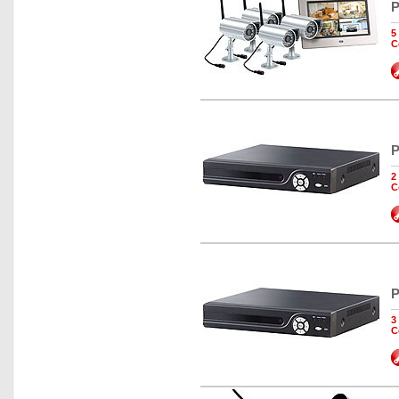
P
5
C
P
2
C
P
3
C