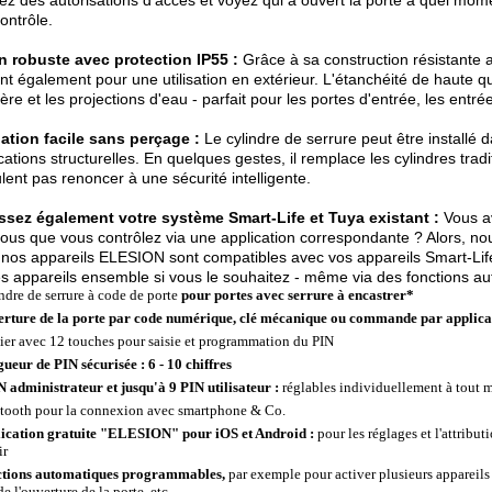
uez des autorisations d'accès et voyez qui a ouvert la porte à quel mome
contrôle.
n robuste avec protection IP55 :
Grâce à sa construction résistante a
nt également pour une utilisation en extérieur. L'étanchéité de haute q
ère et les projections d'eau - parfait pour les portes d'entrée, les entr
lation facile sans perçage :
Le cylindre de serrure peut être installé 
cations structurelles. En quelques gestes, il remplace les cylindres tradit
lent pas renoncer à une sécurité intelligente.
issez également votre système Smart-Life et Tuya existant :
Vous av
ous que vous contrôlez via une application correspondante ? Alors, n
 nos appareils ELESION sont compatibles avec vos appareils Smart-Life
es appareils ensemble si vous le souhaitez - même via des fonctions au
ndre de serrure à code de porte
pour portes avec serrure à encastrer*
rture de la porte par code numérique, clé mécanique ou commande par applica
ier avec 12 touches pour saisie et programmation du PIN
ueur de PIN sécurisée : 6 - 10 chiffres
N administrateur et jusqu'à 9 PIN utilisateur :
réglables individuellement à tout
tooth pour la connexion avec smartphone & Co.
ication gratuite "ELESION" pour iOS et Android :
pour les réglages et l'attribut
ir
tions automatiques programmables,
par exemple pour activer plusieurs appareils
de l'ouverture de la porte, etc.