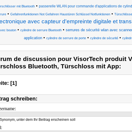
•
passerelle WLAN pour commande d'applications de cylindr
rschlösser mit Bluetooth
•
•
rrure
Gefahrenfunktionen Not Gefahren Haustüren Schlüssel Notfunktionen
Türschlösse
ectronique avec capteur d'empreinte digitale et tra
•
•
serrures de sécurité wlan avec scanner
vec bouton
cylindre de serrure Bluetooth
•
•
•
application
cylindre de serrure de porte
cylindre de sécurité
cylind
rum de discussion pour VisorTech produit V
rschloss Bluetooth, Türschloss mit App:
ite: [1]
trag schreiben:
zername:
Synonym, unter dem Ihr Beitrag erscheinen soll
l: