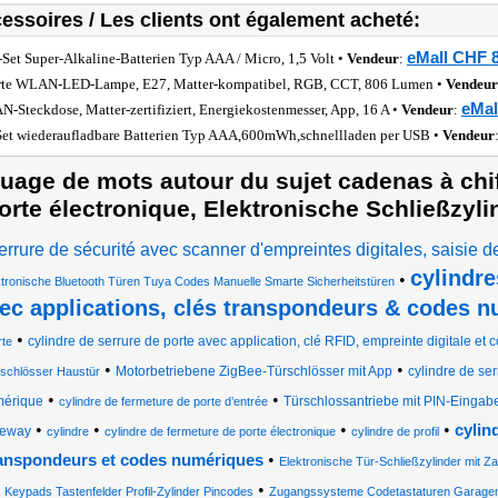
essoires / Les clients ont également acheté:
eMall CHF 8
-Set Super-Alkaline-Batterien Typ AAA / Micro, 1,5 Volt •
Vendeur
:
te WLAN-LED-Lampe, E27, Matter-kompatibel, RGB, CCT, 806 Lumen •
Vendeur
eMal
-Steckdose, Matter-zertifiziert, Energiekostenmesser, App, 16 A •
Vendeur
:
Set wiederaufladbare Batterien Typ AAA,600mWh,schnellladen per USB •
Vendeur
uage de mots autour du sujet cadenas à chif
orte électronique, Elektronische Schließzyli
errure de sécurité avec scanner d'empreintes digitales, saisie d
cylindre
•
ktronische Bluetooth Türen Tuya Codes Manuelle Smarte Sicherheitstüren
ec applications, clés transpondeurs & codes 
•
cylindre de serrure de porte avec application, clé RFID, empreinte digitale et 
rte
•
•
Motorbetriebene ZigBee-Türschlösser mit App
cylindre de se
schlösser Haustür
•
•
érique
Türschlossantriebe mit PIN-Eingab
cylindre de fermeture de porte d’entrée
•
•
•
•
cylin
teway
cylindre
cylindre de fermeture de porte électronique
cylindre de profil
•
anspondeurs et codes numériques
Elektronische Tür-Schließzylinder mit Z
•
Keypads Tastenfelder Profil-Zylinder Pincodes
Zugangssysteme Codetastaturen Garagen