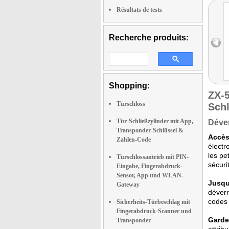
Résultats de tests
Recherche produits:
Shopping:
ZX-
Türschloss
Schl
Tür-Schließzylinder mit App,
Déver
Transponder-Schlüssel &
Accès 
Zahlen-Code
électr
les pe
Türschlossantrieb mit PIN-
sécuri
Eingabe, Fingerabdruck-
Sensor, App und WLAN-
Jusqu
Gateway
déverr
codes 
Sicherheits-Türbeschlag mit
Fingerabdruck-Scanner und
Gardez
Transponder