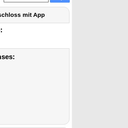
schloss mit App
:
nses: