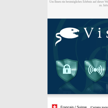
Um Ihnen ein bestmögliches Erlebnis auf dieser We
zu. Inf
Français / Suisse
(Certains texte