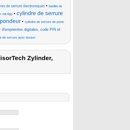
•
es de serrure électroniques
barillet de
cylindre de serrure
•
r mit App
nspondeur
•
cylindre de serrure de porte
 d'empreintes digitales, code PIN et
re de serrure avec bouton
isorTech Zylinder,