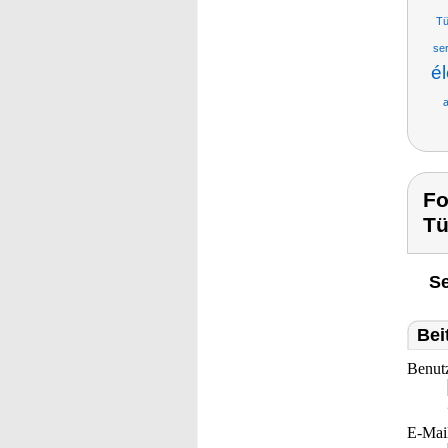
Tü
se
él
a
Fo
Tü
Se
Bei
Benut
E-Mai