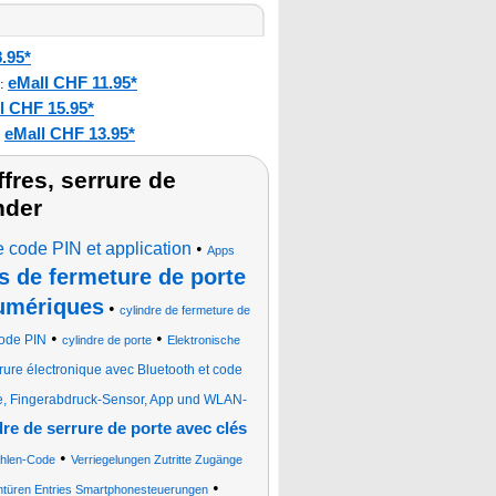
.95*
eMall CHF 11.95*
:
l CHF 15.95*
eMall CHF 13.95*
:
fres, serrure de
nder
e code PIN et application
•
Apps
s de fermeture de porte
numériques
•
cylindre de fermeture de
•
•
code PIN
cylindre de porte
Elektronische
rrure électronique avec Bluetooth et code
e, Fingerabdruck-Sensor, App und WLAN-
dre de serrure de porte avec clés
•
ahlen-Code
Verriegelungen Zutritte Zugänge
•
türen Entries Smartphonesteuerungen