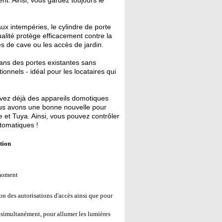
nt. Ainsi, vous gardez toujours le
ux intempéries, le cylindre de porte
ualité protège efficacement contre la
ées de cave ou les accès de jardin.
dans des portes existantes sans
ionnels - idéal pour les locataires qui
ez déjà des appareils domotiques
ous avons une bonne nouvelle pour
 et Tuya. Ainsi, vous pouvez contrôler
tomatiques !
tion
 moment
ion des autorisations d'accès ainsi que pour
 simultanément, pour allumer les lumières