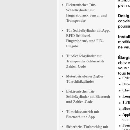
attrib
Elektronischer Tür-
plein 
Schließzylinder mit
Fingerabdruck-Sensor und
Desig
Transponder
convie
poussi
Tür-Schließzylinder mit App,
RFID-Schlüssel,
Instal
Fingerabdruck und PIN-
modifi
Eingabe
ne veu
Tür-Schließzylinder mit
Élarg
Transponder-Schlüssel &
chez v
Zahlen-Code
vous :
tous l
Motorbetriebener ZigBee-
Cyli
Türschließzylinder
Ouve
Clav
Elektronischer Tür-
Long
Schließzylinder mit Bluetooth
und Zahlen-Code
1 PI
Blue
Türschlossantrieb mit
Appl
Bluetooth und App
ouvr
Fonc
Sicherheits-Türbeschlag mit
lors 