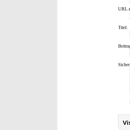
URL z
Titel:
Beitra
Sicher
Vi