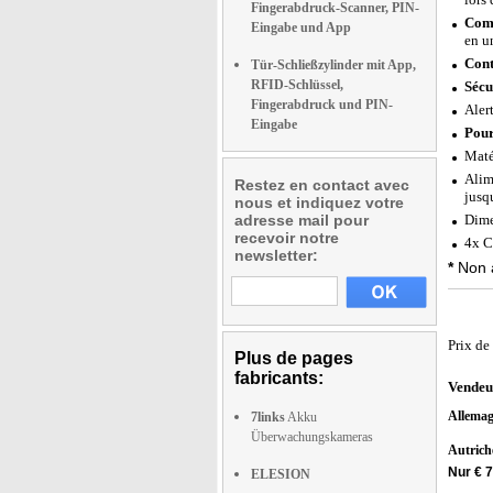
Fingerabdruck-Scanner, PIN-
Comp
Eingabe und App
en u
Cont
Tür-Schließzylinder mit App,
RFID-Schlüssel,
Sécu
Fingerabdruck und PIN-
Aler
Eingabe
Pour
Maté
Alim
Restez en contact avec
jusq
nous et indiquez votre
adresse mail pour
Dime
recevoir notre
4x C
newsletter:
*
Non a
Prix de
Plus de pages
fabricants:
Vendeu
Allema
7links
Akku
Überwachungskameras
Autric
Nur € 7
ELESION