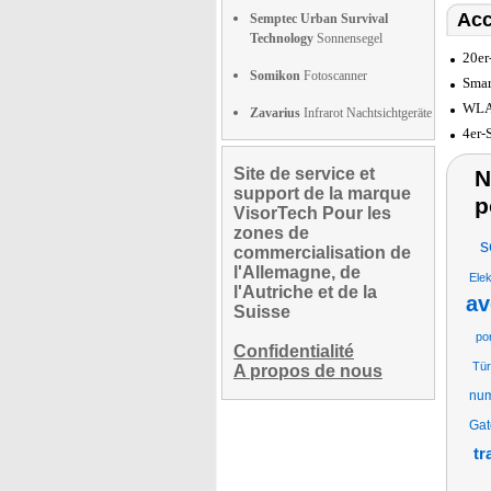
Acc
Semptec Urban Survival
Technology
Sonnensegel
20er
Somikon
Fotoscanner
Smar
WLAN
Zavarius
Infrarot Nachtsichtgeräte
4er-
Site de service et
N
support de la marque
p
VisorTech Pour les
zones de
s
commercialisation de
l'Allemagne, de
Ele
l'Autriche et de la
av
Suisse
po
Confidentialité
Tür
A propos de nous
num
Ga
tr