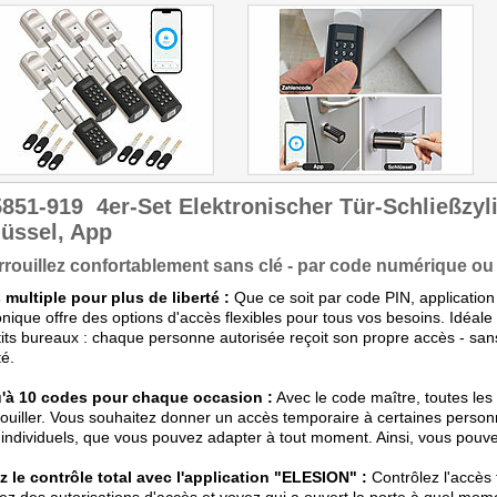
5851-919
4er-Set Elektronischer Tür-Schließzyl
üssel, App
rouillez confortablement sans clé - par code numérique ou 
multiple pour plus de liberté :
Que ce soit par code PIN, application 
onique offre des options d'accès flexibles pour tous vos besoins. Idéale 
tits bureaux : chaque personne autorisée reçoit son propre accès - san
té.
'à 10 codes pour chaque occasion :
Avec le code maître, toutes le
ouiller. Vous souhaitez donner un accès temporaire à certaines personnes
individuels, que vous pouvez adapter à tout moment. Ainsi, vous pouvez
 le contrôle total avec l'application "ELESION" :
Contrôlez l'accès