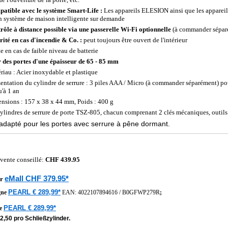
atible avec le système Smart-Life :
Les appareils ELESION ainsi que les appareil
n système de maison intelligente sur demande
rôle à distance possible via une passerelle Wi-Fi optionnelle
(à commander sépar
rité en cas d'incendie & Co. :
peut toujours être ouvert de l'intérieur
te en cas de faible niveau de batterie
 des portes d'une épaisseur de 65 - 85 mm
riau : Acier inoxydable et plastique
entation du cylindre de serrure : 3 piles AAA / Micro (à commander séparément) po
u'à 1 an
nsions : 157 x 38 x 44 mm, Poids : 400 g
ylindres de serrure de porte TSZ-805, chacun comprenant 2 clés mécaniques, outils (
dapté pour les portes avec serrure à pêne dormant.
 vente conseillé:
CHF 439.95
eMall CHF 379.95*
r
PEARL € 289,99*
gne
EAN:
4022107894616
/
B0GFWP279R
;
PEARL € 289,99*
he
2,50 pro Schließzylinder.