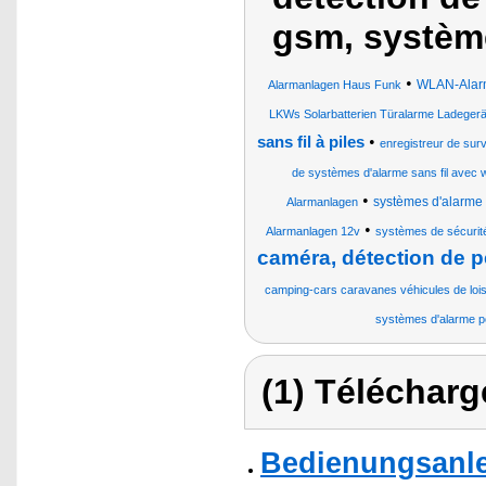
gsm, système
•
WLAN-Alarm
Alarmanlagen Haus Funk
LKWs Solarbatterien Türalarme Ladege
•
sans fil à piles
enregistreur de surv
de systèmes d'alarme sans fil avec wif
•
systèmes d'alarm
Alarmanlagen
•
Alarmanlagen 12v
systèmes de sécurit
caméra, détection de p
camping-cars caravanes véhicules de lois
systèmes d'alarme p
(1) Télécharg
Bedienungsanlei