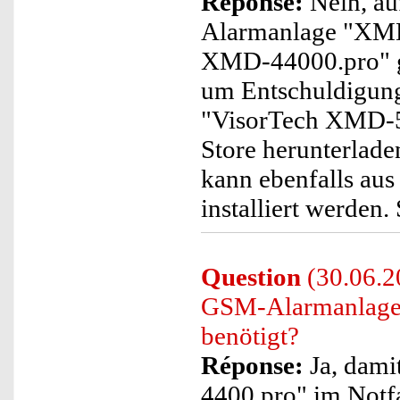
Réponse:
Nein, au
Alarmanlage "XMD
XMD-44000.pro" ge
um Entschuldigung.
"VisorTech XMD-54
Store herunterlade
kann ebenfalls au
installiert werden.
Question
(30.06.2
GSM-Alarmanlage
benötigt?
Réponse:
Ja, dam
4400.pro" im Notf