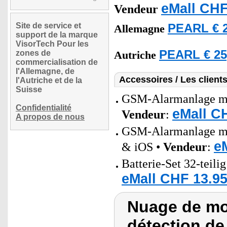
eMall CHF
Vendeur
Site de service et
PEARL € 2
Allemagne
support de la marque
VisorTech Pour les
PEARL € 25
zones de
Autriche
commercialisation de
l'Allemagne, de
Accessoires / Les client
l'Autriche et de la
Suisse
GSM-Alarmanlage mi
Confidentialité
eMall C
Vendeur
:
A propos de nous
GSM-Alarmanlage mi
e
& iOS •
Vendeur
:
Batterie-Set 32-teili
eMall CHF 13.95
Nuage de mot
détection de