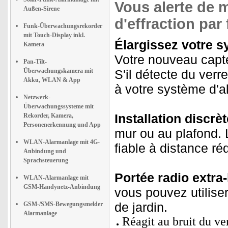
Vous alerte de m
Außen-Sirene
d'effraction par
Funk-Überwachungsrekorder
mit Touch-Display inkl.
Élargissez votre sy
Kamera
Votre nouveau capte
Pan-Tilt-
Überwachungskamera mit
S'il détecte du verr
Akku, WLAN & App
à votre système d'a
Netzwerk-
Überwachungssysteme mit
Installation discrèt
Rekorder, Kamera,
Personenerkennung und App
mur ou au plafond. 
WLAN-Alarmanlage mit 4G-
fiable à distance ré
Anbindung und
Sprachsteuerung
Portée radio extra-
WLAN-Alarmanlage mit
GSM-Handynetz-Anbindung
vous pouvez utiliser
de jardin.
GSM-/SMS-Bewegungsmelder
Alarmanlage
Réagit au bruit du ve