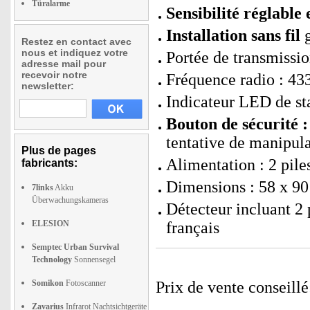
Türalarme
Sensibilité réglable
Installation sans fil
g
Restez en contact avec
nous et indiquez votre
Portée de transmissi
adresse mail pour
recevoir notre
Fréquence radio : 4
newsletter:
Indicateur LED de st
Bouton de sécurité :
tentative de manipul
Plus de pages
Alimentation : 2 pil
fabricants:
Dimensions : 58 x 90 
7links
Akku
Überwachungskameras
Détecteur incluant 2 
ELESION
français
Semptec Urban Survival
Technology
Sonnensegel
Somikon
Fotoscanner
Prix de vente conseill
Zavarius
Infrarot Nachtsichtgeräte