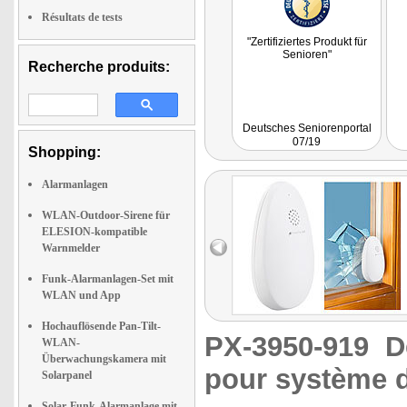
Résultats de tests
"Zertifiziertes Produkt für
Senioren"
Recherche produits:
Deutsches Seniorenportal
07/19
Shopping:
Alarmanlagen
WLAN-Outdoor-Sirene für
ELESION-kompatible
Warnmelder
Funk-Alarmanlagen-Set mit
WLAN und App
Hochauflösende Pan-Tilt-
PX-3950-919
D
WLAN-
Überwachungskamera mit
pour système d
Solarpanel
Solar-Funk-Alarmanlage mit