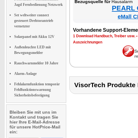
Be­zugs­quel­le für
Hausalarm
Jagd Fernbedienung Netzwerk
PEARL €
Set weltweiter connect
eMall C
gesteuert Drehtorantrieb
vernetzter
Vor­han­de­ne Sup­port-Ele­me
1 Down­load Hand­buch, Trei­ber usw.
Solarpanel mit Akku 12V
Aus­zeich­nun­gen
Außenleuchte LED mit
S
Bewegungsmelder
r
Rauchwarnmelder 10 Jahre
Alarm-Anlage
VisorTech Produkt
Fehlalarmfunktion temporär
Fehlfunktionswarnung
Sicherheitsbefestigung
Bleiben Sie mit uns im
Kontakt und tragen Sie
hier Ihre E-Mail-Adresse
für unsere HotPrice-Mail
ein: