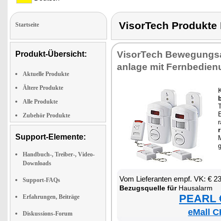
VisorTech Produkt
Startseite
Vi­sor­Tech Be­we­gungs
Produkt-Übersicht:
an­la­ge mit Fern­be­die­
Aktuelle Produkte
Ältere Produkte
Alle Produkte
E
Zubehör Produkte
r
r
Support-Elemente:
M
Handbuch-, Treiber-, Video-
Downloads
Vom Lie­fe­ran­ten empf. VK: € 2
Support-FAQs
Be­zugs­quel­le für
Hausalarm
PEARL €
Erfahrungen, Beiträge
eMall C
Diskussions-Forum