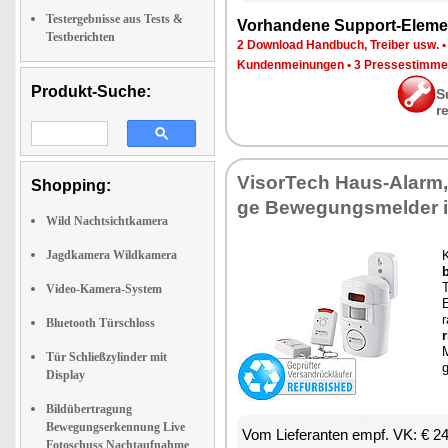
Testergebnisse aus Tests &
Vor­han­de­ne Sup­port-Ele­me
Testberichten
2 Down­load Hand­buch, Trei­ber usw.
Kun­den­mei­nun­gen
•
3 Pres­se­stim­m
Produkt-Suche:
S
r
Vi­sor­Tech Haus-Alarm, 
Shopping:
ge Be­we­gungs­mel­der 
Wild Nachtsichtkamera
Jagdkamera Wildkamera
Video-Kamera-System
E
r
Bluetooth Türschloss
r
M
Tür Schließzylinder mit
Display
Bildübertragung
Bewegungserkennung Live
Vom Lie­fe­ran­ten empf. VK: € 2
Fotoschuss Nachtaufnahme