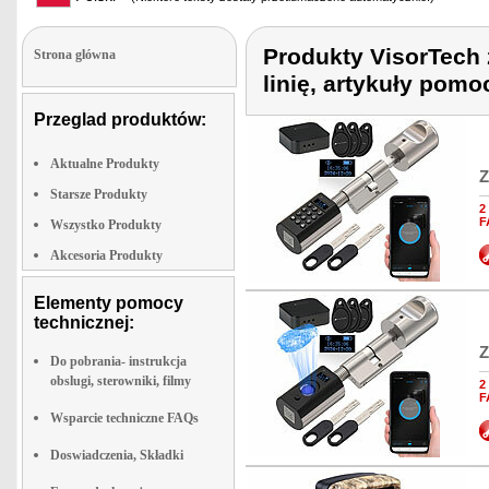
Produkty VisorTech 
Strona glówna
linię, artykuły pom
Przeglad produktów:
Aktualne Produkty
Z
Starsze Produkty
2
F
Wszystko Produkty
Akcesoria Produkty
Elementy pomocy
technicznej:
Z
Do pobrania- instrukcja
obslugi, sterowniki, filmy
2
F
Wsparcie techniczne FAQs
Doswiadczenia, Składki