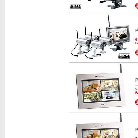
P
6
F
P
5
F
P