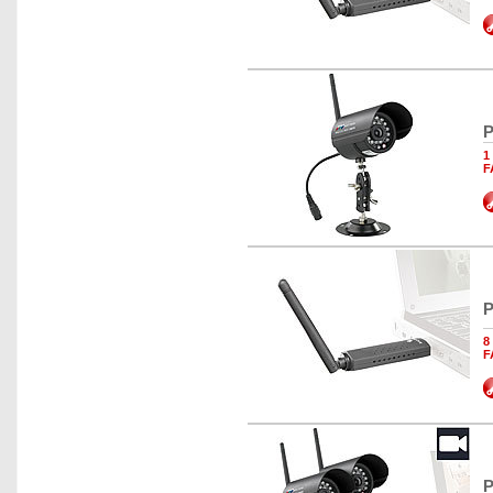
P
1
F
P
8
F
P