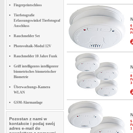
Fingerprintschloss
Tierfotografie
N
Erfassungswinkel Tierfotograf
Anschluss
6
F
F
Rauchmelder Set
Photovoltaik-Modul 12V
Rauchmelder 10 Jahre Funk
Griff intelligentes intelligenter
N
biometrisches biometrischer
8
Biometrie
F
3
Überwachungs-Kamera
WLAN
GSM-Alarmanlage
N
Pozostan z nami w
5
kontakcie i podaj swój
F
adres e-mail do
1