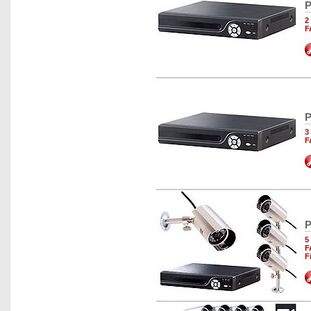
P
2
F
P
3
F
P
5
F
F