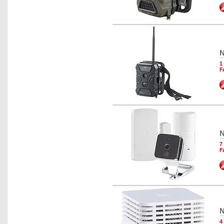
N
1
F
N
7
F
N
4