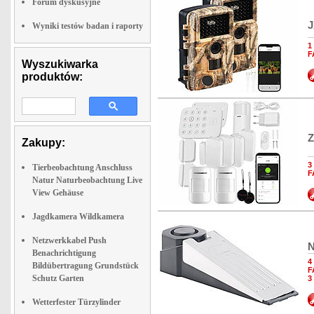
Forum dyskusyjne
J
Wyniki testów badan i raporty
1
F
Wyszukiwarka
produktów:
Z
Zakupy:
3
Tierbeobachtung Anschluss
F
Natur Naturbeobachtung Live
View Gehäuse
Jagdkamera Wildkamera
Netzwerkkabel Push
N
Benachrichtigung
4
Bildübertragung Grundstück
F
Schutz Garten
3
Wetterfester Türzylinder