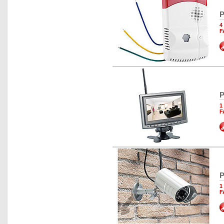
P
4
F
P
1
F
P
1
F