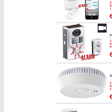
5
F
1
P
3
F
F
N
5
F
2