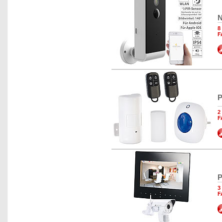
N
8
F
P
2
F
P
3
F