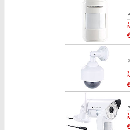
P
1
F
P
1
F
P
1
F