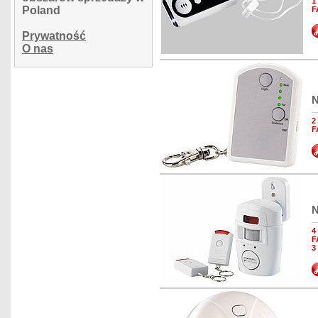
1
Poland
F
Prywatność
O nas
N
2
F
N
4
F
3