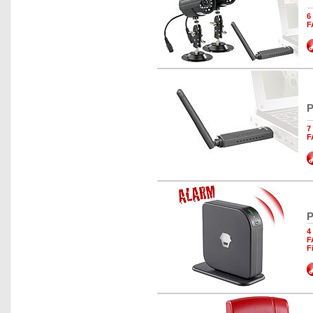
6
F
P
7
F
P
4
F
F