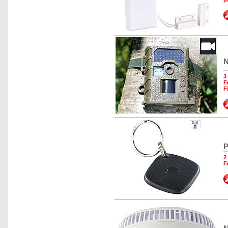
N
3
F
F
P
2
F