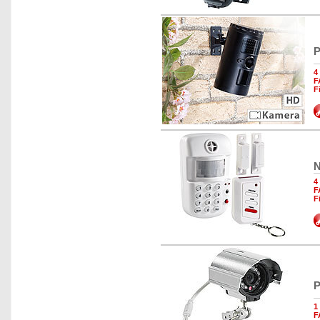
P
4
F
F
N
4
F
F
P
1
F