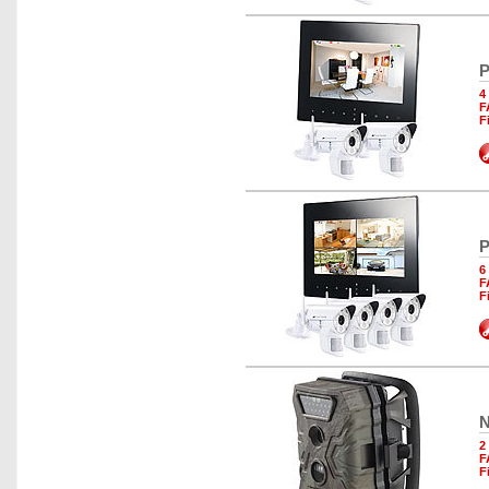
P
4
F
F
P
6
F
F
N
2
F
F