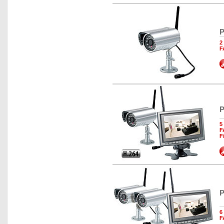
P
2
F
P
5
F
F
P
6
F