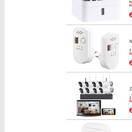
F
F
N
1
F
Z
1
F