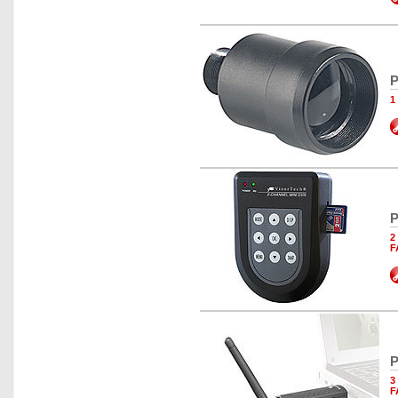
P
1
P
2
F
P
3
F