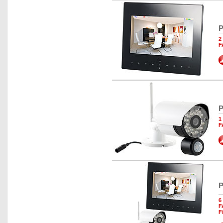
P
2
F
P
1
F
P
6
F
F