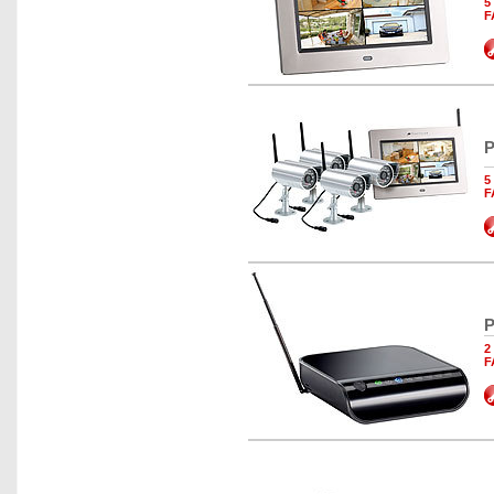
5
F
P
5
F
P
2
F