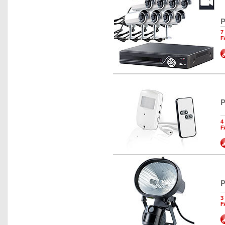
P
7
F
P
4
F
P
3
F