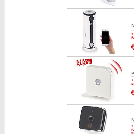
N
3
F
P
1
p
N
7
F
F