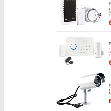
P
2
F
F
P
6
F
F
P
1
F