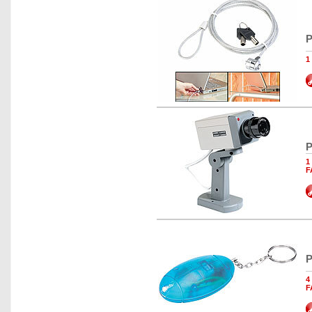
P
1
P
1
F
P
4
F