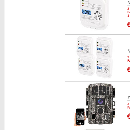
N
3
F
1
N
3
F
Z
3
F