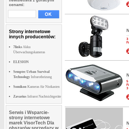
newslettera z goracymi
cenami:
N
Strony internetowe
innych producentów:
3
F
7links
Akku
Überwachungskameras
ELESION
Semptec Urban Survival
N
Technology
Infrarotheizung
5
F
Somikon
Kameras für Nistkasten
3
Zavarius
Infrarot Nachtsichtgeräte
Serwis i Wsparcie-
strony internetowe
marek VisorTech Dla
N
obszarów sprzedazy w