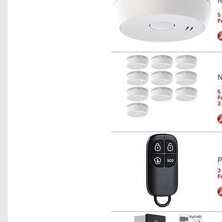
N
5
F
N
5
F
3
P
3
F