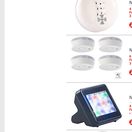
N
4
F
3
N
6
F
3
N
4
F
•