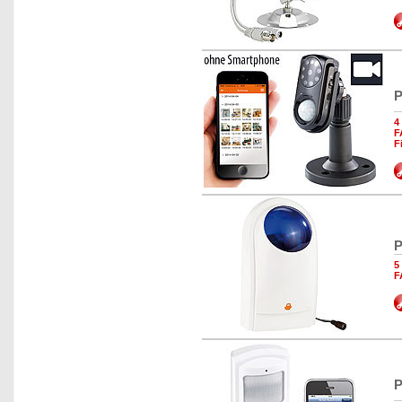
P
4
F
F
P
5
F
P