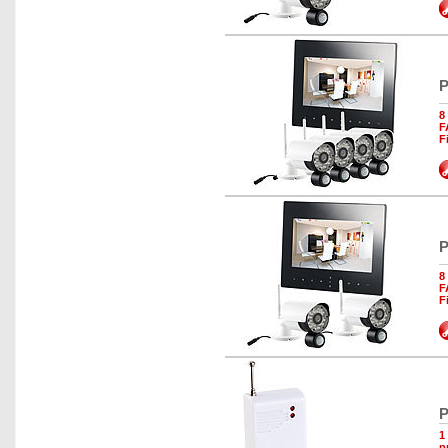
P
8
F
F
P
8
F
F
P
1
p