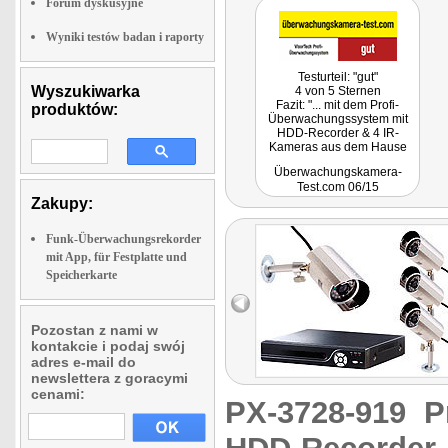
Forum dyskusyjne
Wyniki testów badan i raporty
Testurteil: "gut"
Wyszukiwarka
4 von 5 Sternen
Fazit: "... mit dem Profi-
produktów:
Überwachungssystem mit
HDD-Recorder & 4 IR-
Kameras aus dem Hause
VisorTech ganz gut beraten
Überwachungskamera-
..."
Test.com 06/15
Zakupy:
Funk-Überwachungsrekorder
mit App, für Festplatte und
Speicherkarte
Pozostan z nami w
kontakcie i podaj swój
adres e-mail do
newslettera z goracymi
cenami:
PX-3728-919
P