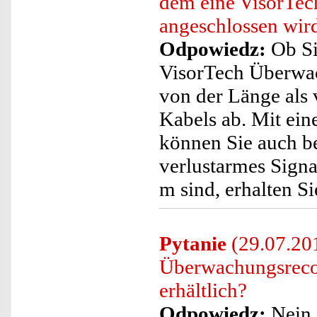
dem eine VisorTe
angeschlossen wir
Odpowiedz:
Ob Sie
VisorTech Überwac
von der Länge als 
Kabels ab. Mit ei
können Sie auch be
verlustarmes Signa
m sind, erhalten S
Pytanie
(29.07.201
Überwachungsreco
erhältlich?
Odpowiedz:
Nein, 