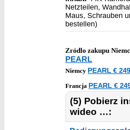
Netzteilen, Wandha
Maus, Schrauben und
bestellen)
Zródlo zakupu
Niemc
PEARL
PEARL € 249
Niemcy
PEARL € 249
Francja
(5) Pobierz i
wideo …: