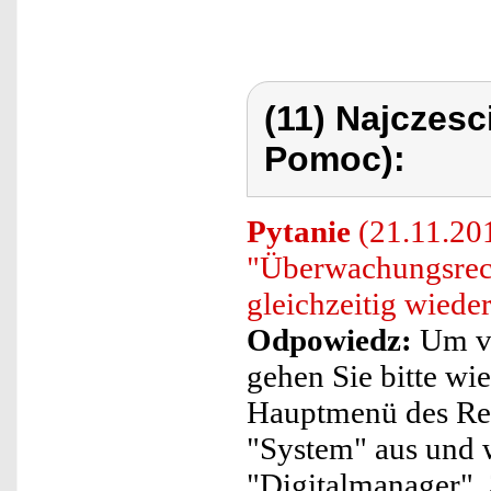
(11) Najczes
Pomoc):
Pytanie
(21.11.201
"Überwachungsrec
gleichzeitig wied
Odpowiedz:
Um vi
gehen Sie bitte wie
Hauptmenü des Rek
"System" aus und 
"Digitalmanager". 3