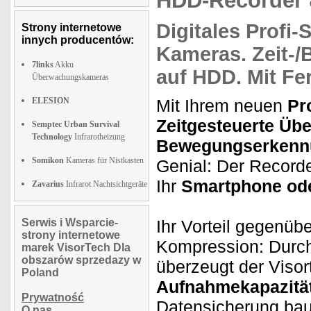
HDD-Recorder 
Digitales Profi
Strony internetowe
innych producentów:
Kameras.
Zeit-
7links
Akku
auf HDD. Mit
Fer
Überwachungskameras
ELESION
Mit Ihrem neuen
Pr
Zeitgesteuerte Üb
Semptec Urban Survival
Technology
Infrarotheizung
Bewegungserkenn
Somikon
Kameras für Nistkasten
Genial: Der Recorder
Ihr
Smartphone ode
Zavarius
Infrarot Nachtsichtgeräte
Serwis i Wsparcie-
Ihr Vorteil gegenü
strony internetowe
Kompression: Dur
marek VisorTech Dla
obszarów sprzedazy w
überzeugt der Viso
Poland
Aufnahmekapazitä
Prywatność
Datensicherung bau
O nas