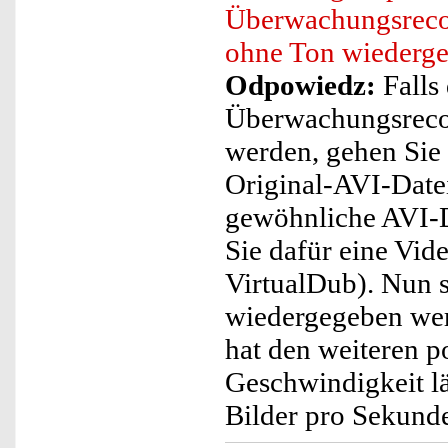
Überwachungsreco
ohne Ton wiederg
Odpowiedz:
Falls
Überwachungsreco
werden, gehen Sie 
Original-AVI-Datei
gewöhnliche AVI-D
Sie dafür eine Vid
VirtualDub). Nun s
wiedergegeben wer
hat den weiteren po
Geschwindigkeit l
Bilder pro Sekunde