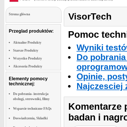
VisorTech
Strona glówna
Przeglad produktów:
Pomoc techni
Aktualne Produkty
Wyniki testó
Starsze Produkty
Do pobrania 
Wszystko Produkty
oprogramowa
Akcesoria Produkty
Opinie, post
Elementy pomocy
technicznej:
Najczesciej
Do pobrania- instrukcja
obslugi, sterowniki, filmy
Komentarze p
Wsparcie techniczne FAQs
badan i nagr
Doswiadczenia, Składki