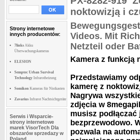
PX-8282-919
Z
noktowizją i c
Bewegungsgest
Strony internetowe
Videos.
Mit Rich
innych producentów:
Netzteil oder Ba
7links
Akku
Überwachungskameras
Kamera z funkcją n
ELESION
Semptec Urban Survival
Przedstawiamy odp
Technology
Infrarotheizung
kamerę z noktowiz
Somikon
Kameras für Nistkasten
Nagrywa wszystkie
Zavarius
Infrarot Nachtsichtgeräte
zdjęcia w 8megapik
musisz podłączać j
Serwis i Wsparcie-
bezprzewodowo. Wy
strony internetowe
marek VisorTech Dla
pozwala na automa
obszarów sprzedazy w
Poland