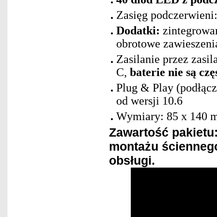
Zasięg podczerwieni
Dodatki:
zintegrowa
obrotowe zawieszeni
Zasilanie przez zasi
C,
baterie nie są cz
Plug & Play (podłącz
od wersji 10.6
Wymiary: 85 x 140 
Zawartość pakietu
montażu ściennego
obsługi.