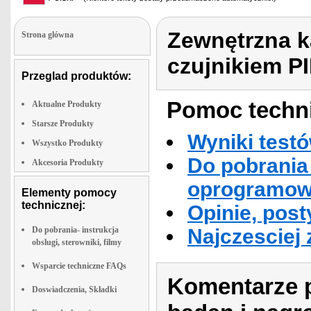
Zewnętrzna k
Strona glówna
czujnikiem P
Przeglad produktów:
Pomoc techni
Aktualne Produkty
Starsze Produkty
Wyniki testó
Wszystko Produkty
Do pobrania 
Akcesoria Produkty
oprogramowa
Elementy pomocy
technicznej:
Opinie, post
Do pobrania- instrukcja
Najczesciej
obslugi, sterowniki, filmy
Wsparcie techniczne FAQs
Komentarze p
Doswiadczenia, Składki