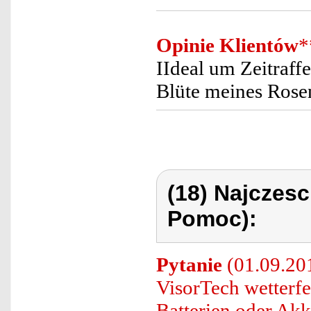
Opinie Klientów
*
IIdeal um Zeitraf
Blüte meines Rose
(18) Najczes
Pomoc):
Pytanie
(01.09.201
VisorTech wetterf
Batterien oder A