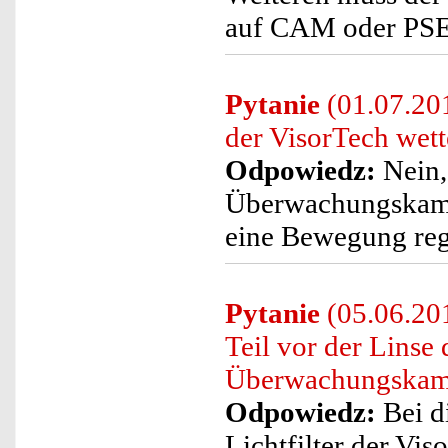
auf CAM oder PSET 
Pytanie
(01.07.201
der VisorTech wet
Odpowiedz:
Nein,
Überwachungskamer
eine Bewegung regi
Pytanie
(05.06.201
Teil vor der Linse
Überwachungskam
Odpowiedz:
Bei d
Lichtfilter der Vi