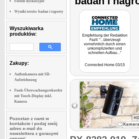
badan i nagr
Forum dyskusyjne
Wyniki testów badan i raporty
Wyszukiwarka
produktów:
Empfehlung der Redaktion
Fazit: "...überzeugt
vornehmlich durch einen
unkomplizierten und
schnellen Aufbau..."
Zakupy:
Connected Home 03/15
Außenkamera mit SD-
Aufzeichnung
Funk-Überwachungsrekorder
mit Touch-Display inkl.
Kamera
Pozostan z nami w
kontakcie i podaj swój
adres e-mail do
newslettera z goracymi
cenami: