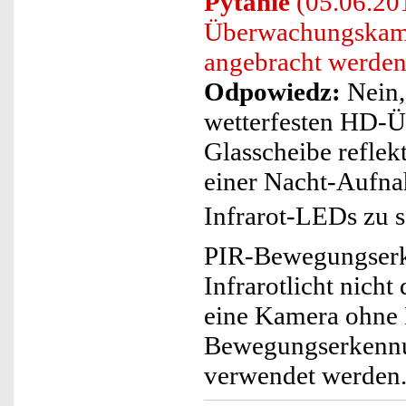
Pytanie
(05.06.201
Überwachungskamer
angebracht werde
Odpowiedz:
Nein, 
wetterfesten HD-
Glasscheibe reflek
einer Nacht-Aufna
Infrarot-LEDs zu 
PIR-Bewegungserk
Infrarotlicht nicht 
eine Kamera ohne I
Bewegungserkennu
verwendet werden