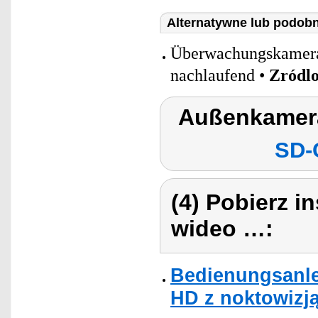
Alternatywne lub podobn
Überwachungskamera
nachlaufend •
Zródl
Außenkamera
SD-
(4) Pobierz i
wideo …:
Bedienungsanle
HD z noktowizją