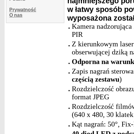
najmniejszego poru
w łatwy sposób pow
Prywatność
O nas
wyposażona został
Kamera nadzorująca z
PIR
Z kierunkowym laser
obserwującej dziką n
Odporna na warunki
Zapis nagrań sterowa
częścią zestawu
)
Rozdzielczość obrazu
format JPEG
Rozdzielczość filmó
(640 x 480, 30 klat
Kąt nagrań: 50°, Fix
40 diod LED z podcz