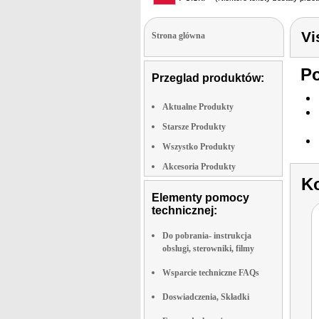
Vi
Strona glówna
Po
Przeglad produktów:
Aktualne Produkty
Starsze Produkty
Wszystko Produkty
Akcesoria Produkty
Ko
Elementy pomocy
technicznej:
Do pobrania- instrukcja
obslugi, sterowniki, filmy
Wsparcie techniczne FAQs
Doswiadczenia, Składki