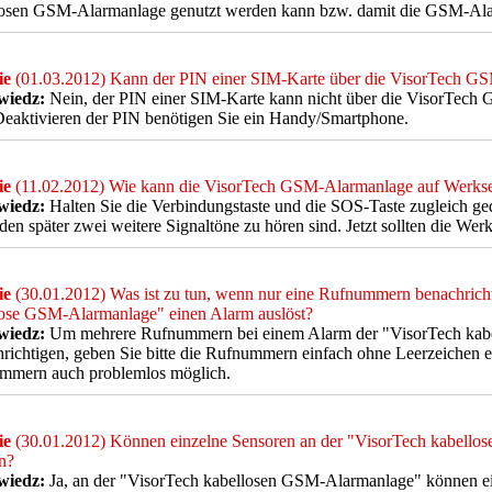
losen GSM-Alarmanlage genutzt werden kann bzw. damit die GSM-Alarm
ie
(01.03.2012) Kann der PIN einer SIM-Karte über die VisorTech GS
iedz:
Nein, der PIN einer SIM-Karte kann nicht über die VisorTech 
eaktivieren der PIN benötigen Sie ein Handy/Smartphone.
ie
(11.02.2012) Wie kann die VisorTech GSM-Alarmanlage auf Werksei
iedz:
Halten Sie die Verbindungstaste und die SOS-Taste zugleich ged
en später zwei weitere Signaltöne zu hören sind. Jetzt sollten die Werks
ie
(30.01.2012) Was ist zu tun, wenn nur eine Rufnummern benachricht
lose GSM-Alarmanlage" einen Alarm auslöst?
iedz:
Um mehrere Rufnummern bei einem Alarm der "VisorTech kab
richtigen, geben Sie bitte die Rufnummern einfach ohne Leerzeichen e
mmern auch problemlos möglich.
ie
(30.01.2012) Können einzelne Sensoren an der "VisorTech kabellos
n?
iedz:
Ja, an der "VisorTech kabellosen GSM-Alarmanlage" können ein