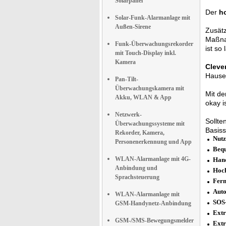
Solarpanel
Der
h
Solar-Funk-Alarmanlage mit
Außen-Sirene
Zusätz
Maßn
Funk-Überwachungsrekorder
ist so
mit Touch-Display inkl.
Kamera
Cleve
Hause
Pan-Tilt-
Überwachungskamera mit
Mit de
Akku, WLAN & App
okay is
Netzwerk-
Sollte
Überwachungssysteme mit
Basiss
Rekorder, Kamera,
Nutz
Personenerkennung und App
Beq
WLAN-Alarmanlage mit 4G-
Hand
Anbindung und
Hoc
Sprachsteuerung
Fern
Aut
WLAN-Alarmanlage mit
SOS-
GSM-Handynetz-Anbindung
Extr
GSM-/SMS-Bewegungsmelder
Extr