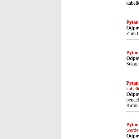
kabel
Pytan
Odpow
Zum D
Pytan
Odpow
Sekund
Pytan
kabel
Odpow
benach
Rufnu
Pytan
werde
Odpow