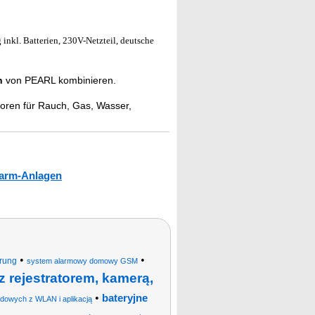
inkl. Batterien, 230V-Netzteil, deutsche
n
von PEARL kombinieren.
oren für Rauch, Gas, Wasser,
arm-Anlagen
•
•
rung
system alarmowy domowy GSM
 rejestratorem, kamerą,
•
bateryjne
dowych z WLAN i aplikacją