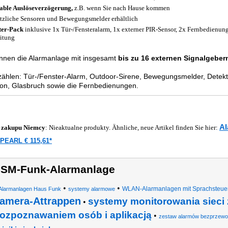
able Auslöseverzögerung,
z.B. wenn Sie nach Hause kommen
tzliche Sensoren und Bewegungsmelder erhältlich
ter-Pack
inklusive 1x Tür-/Fensteralarm, 1x externer PIR-Sensor, 2x Fernbedienung 
itung
nnen die Alarmanlage mit insgesamt
bis zu 16 externen Signalgeber
ählen: Tür-/Fenster-Alarm, Outdoor-Sirene, Bewegungsmelder, Detekt
ion, Glasbruch sowie die Fernbedienungen.
Al
 zakupu
Niemcy
: Nieaktualne produkty. Ähnliche, neue Artikel finden Sie hier:
PEARL € 115,61*
SM-Funk-Alarmanlage
•
•
WLAN-Alarmanlagen mit Sprachsteue
Alarmanlagen Haus Funk
systemy alarmowe
amera-Attrappen
systemy monitorowania sieci z
•
rozpoznawaniem osób i aplikacją
•
zestaw alarmów bezprzewo