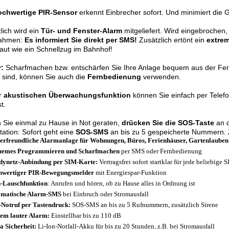
ochwertige PIR-Sensor
erkennt Einbrecher sofort. Und minimiert die 
lich wird ein
Tür- und Fenster-Alarm
mitgeliefert. Wird eingebrochen,
ahmen:
Es informiert Sie direkt per SMS!
Zusätzlich ertönt ein
extrem
 laut wie ein Schnellzug im Bahnhof!
r:
Scharfmachen bzw. entschärfen Sie Ihre Anlage bequem aus der Fer
 sind, können Sie auch die
Fernbedienung
verwenden.
r
akustischen Überwachungsfunktion
können Sie einfach per Telefo
t.
n Sie einmal zu Hause in Not geraten,
drücken Sie die SOS-Taste
an d
tation: Sofort geht eine
SOS-SMS
an bis zu 5 gespeicherte Nummern. Z
erfreundliche Alarmanlage für Wohnungen, Büros, Ferienhäuser, Gartenlauben
uemes Programmieren und Scharfmachen
per SMS oder Fernbedienung
ynetz-Anbindung per SIM-Karte:
Vertragsfrei sofort startklar für jede beliebig
hwertiger PIR-Bewegungsmelder
mit Energiespar-Funktion
-Lauschfunktion
: Anrufen und hören, ob zu Hause alles in Ordnung ist
omatische Alarm-SMS
bei Einbruch oder Stromausfall
Notruf per Tastendruck:
SOS-SMS an bis zu 5 Rufnummern, zusätzlich Sirene
em lauter Alarm:
Einstellbar bis zu 110 dB
a Sicherheit:
Li-Ion-Notfall-Akku für bis zu 20 Stunden, z.B. bei Stromausfall