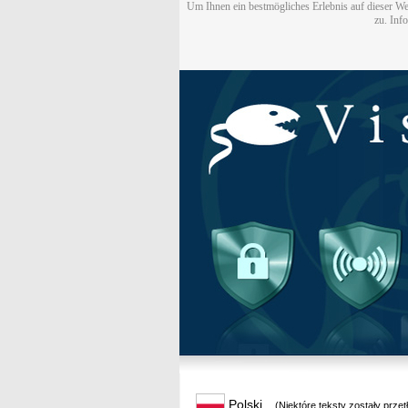
Um Ihnen ein bestmögliches Erlebnis auf dieser We
zu. Inf
Polski
(Niektóre teksty zostały prze