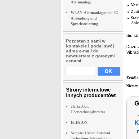
Alarmanlage
Vari
Zusä
WLAN-Alarmanlagen mit 4G-
Star
Anbindung und
Anle
Sprachsteuerung
Sie kö
Pozostan z nami w
kontakcie i podaj swój
Dazu z
adres e-mail do
Vibrat
newslettera z goracymi
cenami:
Zródlo
Niemcy
Strony internetowe
innych producentów:
G
7links
Akku
Überwachungskameras
K
ELESION
Semptec Urban Survival
Technology
Infrarotheizung