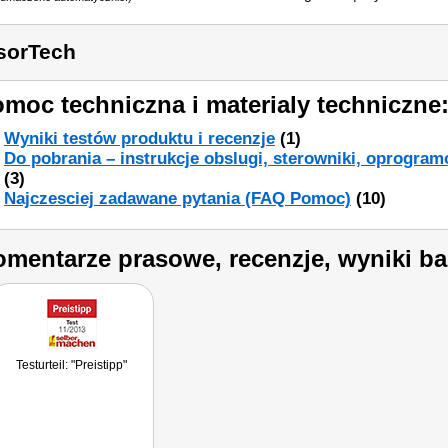
sorTech
moc techniczna i materialy techniczne
Wyniki testów produktu i recenzje
(1)
Do pobrania – instrukcje obslugi, sterowniki, oprogram
(3)
Najczesciej zadawane pytania (FAQ Pomoc)
(10)
mentarze prasowe, recenzje, wyniki ba
Testurteil: "Preistipp"