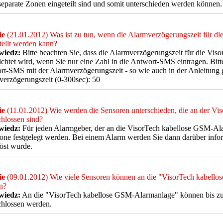
 separate Zonen eingeteilt sind und somit unterschieden werden können.
ie
(21.01.2012) Was ist zu tun, wenn die Alarmverzögerungszeit für 
tellt werden kann?
iedz:
Bitte beachten Sie, dass die Alarmverzögerungszeit für die Vi
ichtet wird, wenn Sie nur eine Zahl in die Antwort-SMS eintragen. Bitte 
t-SMS mit der Alarmverzögerungszeit - so wie auch in der Anleitung 
erzögerungszeit (0-300sec): 50
ie
(11.01.2012) Wie werden die Sensoren unterschieden, die an der V
hlossen sind?
iedz:
Für jeden Alarmgeber, der an die VisorTech kabellose GSM-Al
one festgelegt werden. Bei einem Alarm werden Sie dann darüber infor
öst wurde.
ie
(09.01.2012) Wie viele Sensoren können an die "VisorTech kabell
n?
iedz:
An die "VisorTech kabellose GSM-Alarmanlage" können bis zu 
chlossen werden.