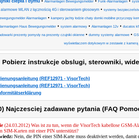
•
•
•
jniki ciepła i dymu
Alarmanlagen Bewegungsmelder
Funk-Alarmanlagen
sys
•
alarmowe WLAN z łącznością 4G i sterowaniem głosowym
systemy bezpieczeńst
•
ewegungsmelder Alarmanlagen
kampery jachty łodzie chaty domki mobilne przyczepy kemp
•
•
•
larmanlagen Haus Bewegungsmelder
system alarmowy
Alarmanlagen 12v
ducatos kf
•
•
adowarki prezenty pomysły na prezenty czujniki okienne
dummy systemy alarmowe
GS
wyświetlaczem dotykowym w zestawie z kamerą
) Pobierz instrukcje obslugi, sterowniki, wid
ienungsanleitung (REF12971 - VisorTech)
ienungsanleitung (REF12971 - VisorTech)
formitätserklärung
0) Najczesciej zadawane pytania (FAQ Pomo
ie
(24.03.2012) Was ist zu tun, wenn die VisorTech kabellose GSM-Ala
 SIM-Karten mit einer PIN unterstützt?
iedz:
Nein, die PIN einer SIM-Karte muss deaktiviert werden, damit 