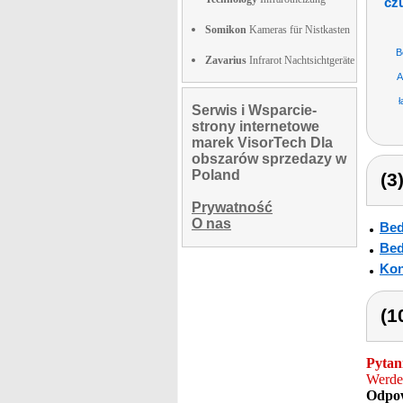
czu
Somikon
Kameras für Nistkasten
B
Zavarius
Infrarot Nachtsichtgeräte
A
ł
Serwis i Wsparcie-
strony internetowe
marek VisorTech Dla
obszarów sprzedazy w
Poland
(3
Prywatność
O nas
Bed
Bed
Kon
(1
Pytan
Werden
Odpow