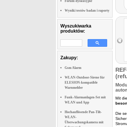
Forum dyskusyjne
Wyniki testów badan i raporty
Wyszukiwarka
produktów:
Zakupy:
Gsm Alarm
REF
(ref
WLAN-Outdoor-Sirene für
ELESION-kompatible
Modul
Warnmelder
autom
Funk-Alarmanlagen-Set mit
Mit di
WLAN und App
beson
Hochauflösende Pan-Tilt-
Die se
WLAN-
Sicher
Überwachungskamera mit
Stroma