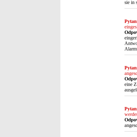
sie in
Pytan
einges
Odpow
einger
Antwor
Alarmv
Pytan
angesc
Odpow
eine Z
ausgel
Pytan
werde
Odpow
anges