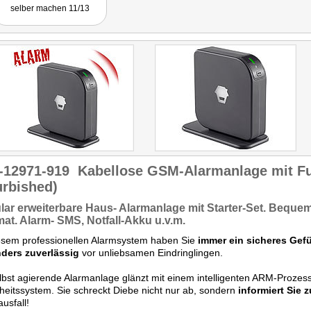
selber machen 11/13
-12971-919
Kabellose GSM-Alarmanlage mit F
urbished)
ar erweiterbare
Haus- Alarmanlage
mit Starter-Set.
Bequeme
at. Alarm- SMS,
Notfall-Akku u.v.m.
esem professionellen Alarmsystem haben Sie
immer ein sicheres Gef
ders zuverlässig
vor unliebsamen Eindringlingen.
lbst agierende Alarmanlage glänzt mit einem intelligenten ARM-Proze
heitssystem. Sie schreckt Diebe nicht nur ab, sondern
informiert Sie z
usfall!