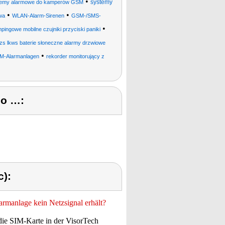
•
systemy
temy alarmowe do kamperów GSM
•
•
wa
WLAN-Alarm-Sirenen
GSM-/SMS-
•
ingowe mobilne czujniki przyciski paniki
zs lkws baterie słoneczne alarmy drzwiowe
•
M-Alarmanlagen
rekorder monitorujący z
eo …:
c):
rmanlage kein Netzsignal erhält?
die SIM-Karte in der VisorTech