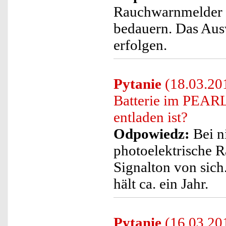
Rauchwarnmelder k
bedauern. Das Ausw
erfolgen.
Pytanie
(18.03.201
Batterie im PEARL
entladen ist?
Odpowiedz:
Bei n
photoelektrische R
Signalton von sich
hält ca. ein Jahr.
Pytanie
(16.03.201