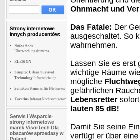
Ohnmacht und Ver
Das Fatale:
Der Ger
Strony internetowe
innych producentów:
ausgeschaltet. So 
wahrnehmen.
7links
Akku
Überwachungskameras
Lassen Sie es erst 
ELESION
wichtige Räume wi
Semptec Urban Survival
Technology
Infrarotheizung
mögliche
Fluchtwe
gefährlichen Rauch
Somikon
Kameras für Nistkasten
Lebensretter
sofort
Zavarius
Infrarot Nachtsichtgeräte
lauten 85 dB!
Serwis i Wsparcie-
strony internetowe
Damit Sie seine Ein
marek VisorTech Dla
obszarów sprzedazy w
verfügt er über ein
Poland