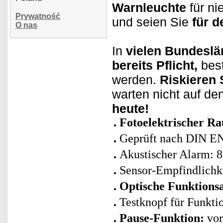
Warnleuchte
für ni
Prywatność
und seien Sie
für d
O nas
In
vielen Bundeslä
bereits Pflicht,
bes
werden.
Riskieren 
warten nicht auf d
heute!
Fotoelektrischer R
Geprüft nach DIN E
Akustischer Alarm: 8
Sensor-Empfindlichke
Optische Funktions
Testknopf für Funkti
Pause-Funktion:
vor