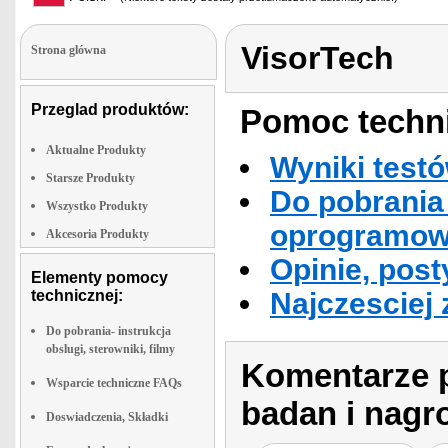
VisorTech
Strona glówna
Przeglad produktów:
Pomoc techni
Aktualne Produkty
Wyniki testó
Starsze Produkty
Do pobrania 
Wszystko Produkty
oprogramowa
Akcesoria Produkty
Opinie, post
Elementy pomocy
technicznej:
Najczesciej
Do pobrania- instrukcja
obslugi, sterowniki, filmy
Komentarze p
Wsparcie techniczne FAQs
badan i nagr
Doswiadczenia, Składki