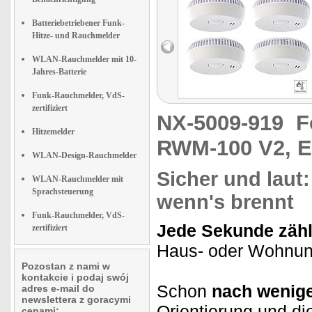
Batteriebetriebener Funk-
Hitze- und Rauchmelder
WLAN-Rauchmelder mit 10-
Jahres-Batterie
Funk-Rauchmelder, VdS-
zertifiziert
NX-5009-919
F
Hitzemelder
RWM-100 V2, EN
WLAN-Design-Rauchmelder
Sicher und laut:
WLAN-Rauchmelder mit
Sprachsteuerung
wenn's brennt
Funk-Rauchmelder, VdS-
Jede Sekunde zähl
zertifiziert
Haus- oder Wohnung
Pozostan z nami w
kontakcie i podaj swój
Schon
nach wenig
adres e-mail do
newslettera z goracymi
Orientierung und di
cenami: