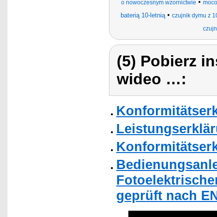
•
o nowoczesnym wzornictwie
moco
•
baterią 10-letnią
czujnik dymu z 1
czujn
(5) Pobierz i
wideo …:
Konformitätser
Leistungserklä
Konformitätser
Bedienungsanle
Fotoelektrisch
geprüft nach EN