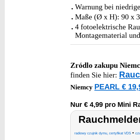
Warnung bei niedrige
Maße (Ø x H): 90 x 
4 fotoelektrische Ra
Montagematerial und
Zródlo zakupu
Niemc
Rauc
finden Sie hier:
PEARL € 19,
Niemcy
Nur € 4,99 pro Mini 
Rauchmelde
•
radiowy czujnik dymu, certyfikat VDS
czu