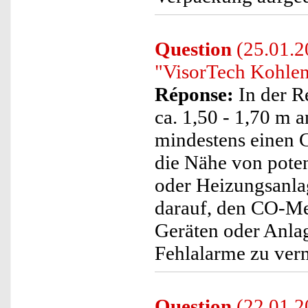
Question
(25.01.2
"VisorTech Kohle
Réponse:
In der Re
ca. 1,50 - 1,70 m
mindestens einen 
die Nähe von pote
oder Heizungsanlag
darauf, den CO-Me
Geräten oder Anla
Fehlalarme zu ver
Question
(22.01.20