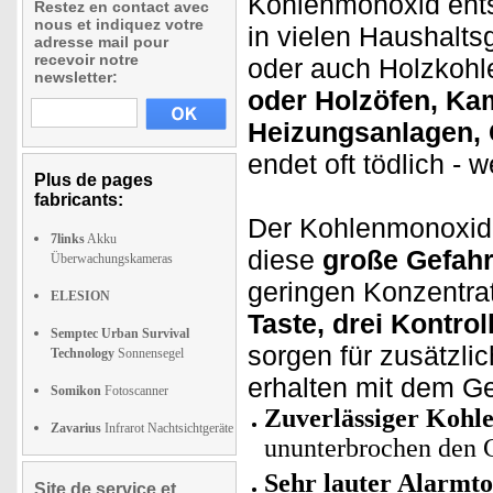
Kohlenmonoxid ents
Restez en contact avec
nous et indiquez votre
in vielen Haushalts
adresse mail pour
recevoir notre
oder auch Holzkohl
newsletter:
oder Holzöfen, Kam
Heizungsanlagen, G
endet oft tödlich - w
Plus de pages
fabricants:
Der Kohlenmonoxid-
7links
Akku
diese
große Gefah
Überwachungskameras
geringen Konzentrat
ELESION
Taste, drei Kontro
Semptec Urban Survival
sorgen für zusätzlic
Technology
Sonnensegel
erhalten mit dem G
Somikon
Fotoscanner
Zuverlässiger Koh
Zavarius
Infrarot Nachtsichtgeräte
ununterbrochen den 
Sehr lauter Alarmto
Site de service et