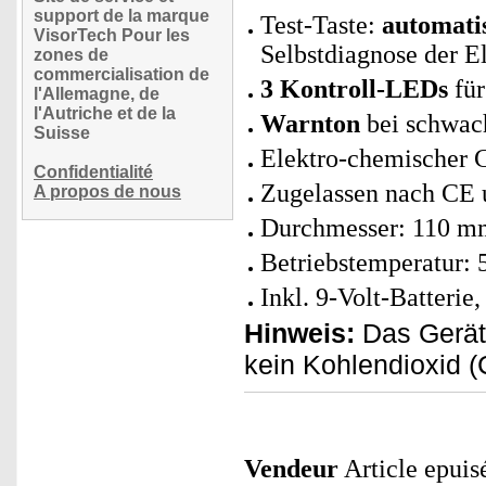
support de la marque
Test-Taste:
automatis
VisorTech Pour les
Selbstdiagnose der E
zones de
commercialisation de
3 Kontroll-LEDs
für
l'Allemagne, de
l'Autriche et de la
Warnton
bei schwach
Suisse
Elektro-chemischer 
Confidentialité
Zugelassen nach CE
A propos de nous
Durchmesser: 110 m
Betriebstemperatur: 
Inkl. 9-Volt-Batteri
Hinweis:
Das Gerät
kein Kohlendioxid (
Vendeur
Article epuis