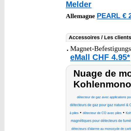
Melder
PEARL € 2
Allemagne
Accessoires / Les client
Magnet-Befestigungs
eMall CHF 4.95*
Nuage de mot
Kohlenmono
détecteur de gaz avec applications pou
détecteurs de gaz pour gaz naturel &
•
•
à piles
détecteur de CO avec piles
Koh
magnétiques pour détecteurs de fum
détecteurs d'alarme au monoxyde de car