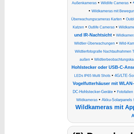
•
•
Außenkameras
Wildlife Cameras
•
Wildkameras mit Bewegu
•
Überwachungscameras Karten
Outd
•
•
Katzen
Outlife Cameras
Wildkamer
•
und IR-Nachtsicht
Wildkamer
•
Wildtier-Überwachungen
Wild-Ka
Wildtierfotografie Nachtaufnahmen Ti
•
außen
Wildtierbeobachtungsk
Hohlstecker oder USB-C-Ans
•
4G/LTE-Sol
LEDs IP65 Multi Shots
Vogelfutterhäuser mit WLAN-
•
DC-Hohlstecker-Geräte
Fotofallen
•
Akku-Solarpanels 
Wildkameras
Wildkameras mit Ap
A