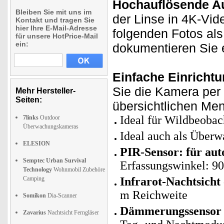
Hochauflösende A
Bleiben Sie mit uns im
der Linse in 4K-Vide
Kontakt und tragen Sie
hier Ihre E-Mail-Adresse
folgenden Fotos al
für unsere HotPrice-Mail
ein:
dokumentieren Sie e
Einfache Einrichtu
Sie die Kamera per
Mehr Hersteller-
Seiten:
übersichtlichen Men
Ideal für Wildbeobac
7links
Outdoor
Überwachungskameras
Ideal auch als Überw
ELESION
PIR-Sensor: für au
Semptec Urban Survival
Erfassungswinkel: 90
Technology
Wohnmobil Zubehöre
Camping
Infrarot-Nachtsicht
m Reichweite
Somikon
Dia-Scanner
Dämmerungssensor (
Zavarius
Nachtsicht Ferngläser