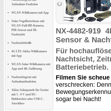
Aufnahme-Funktion
WLAN-Wildkamera mit App
Solar-Vogelfutterhaus mit
WLAN-Full-HD-Kamera,
NX-4482-919
4
PIR-Sensor und IR-
Nachtsicht
Sensor & Nacht
Nachtsichtbrille
Für
hochauflös
4G LTE-Akku-Wildkamera
mit App
Nachtsicht, Zeitr
WLAN-Solar-Wildkamera mit
Batteriebetrieb
.
App und 4K-Auflösung
Filmen Sie scheue 
Nachtsichtgerät mit
Aufnahmefunktion
verschrecken: Denn
Akku-Solarpanels für Geräte
Bewegungserkennung
mit 5 - 6 V und DC-
sogar bei Nacht!
Hohlstecker oder USB-C-
Anschluss