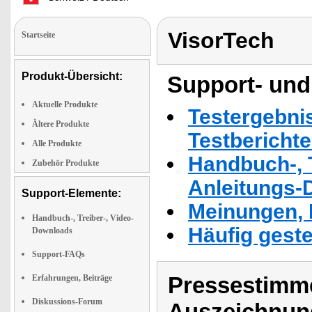
VisorTech
Startseite
Produkt-Übersicht:
Support- und
Aktuelle Produkte
Testergebni
Ältere Produkte
Testbericht
Alle Produkte
Handbuch-, T
Zubehör Produkte
Anleitungs-
Support-Elemente:
Meinungen, 
Handbuch-, Treiber-, Video-
Häufig geste
Downloads
Support-FAQs
Pressestimme
Erfahrungen, Beiträge
Diskussions-Forum
Auszeichnun