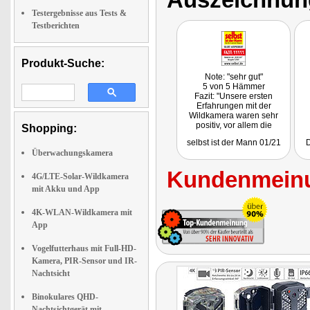
Testergebnisse aus Tests &
Testberichten
Produkt-Suche:
Note: "sehr gut"
5 von 5 Hämmer
Fazit: "Unsere ersten
Erfahrungen mit der
Wildkamera waren sehr
positiv, vor allem die
Shopping:
unkomplizierte Einrichtung
selbst ist der Mann 01/21
D
und die guten
Überwachungskamera
Bildergebnisse haben uns
überzeugt."
Kundenmeinu
4G/LTE-Solar-Wildkamera
mit Akku und App
4K-WLAN-Wildkamera mit
App
Vogelfutterhaus mit Full-HD-
Kamera, PIR-Sensor und IR-
Nachtsicht
Binokulares QHD-
Nachtsichtgerät mit